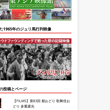
た1965年のジュリ馬行列映像
の投稿とページ
【FILMS】第83回 都おどり 歌舞伎お
どり 多重露光