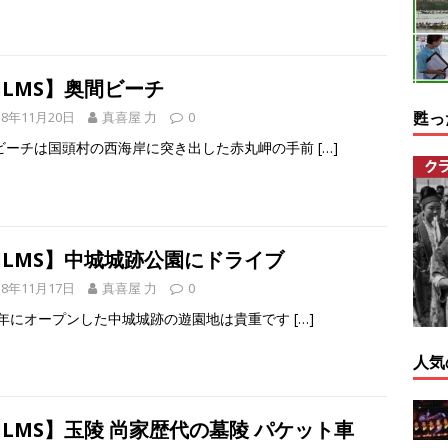
ILMS】奥間ビーチ
甦っ
18年11月20日
真喜屋 力
0
ビーチは国頭村の西海岸に突き出した赤丸岬の手前
[…]
ILMS】中城城跡公園にドライブ
18年11月17日
真喜屋 力
0
50年にオープンした中城城跡の遊園地は貴重です
[…]
人気
ILMS】玉陵 尚家歴代の墓陵 パケット車