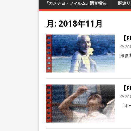
『カメチヨ・フィルム』調査報告
関連リ
月:
2018年11月
【
20
撮影
【F
20
「ホ