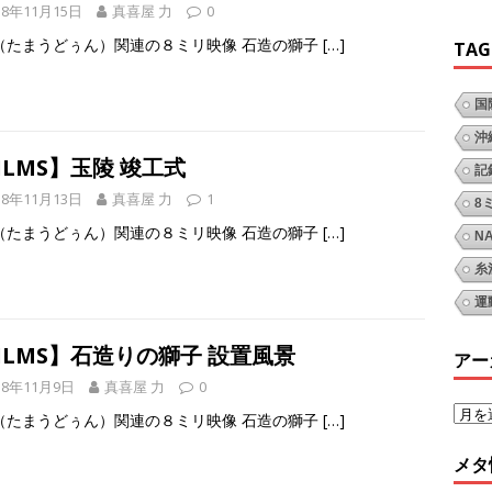
18年11月15日
真喜屋 力
0
（たまうどぅん）関連の８ミリ映像 石造の獅子
[…]
TAG
国
沖
ILMS】玉陵 竣工式
記
18年11月13日
真喜屋 力
1
8
（たまうどぅん）関連の８ミリ映像 石造の獅子
[…]
N
糸
運
ILMS】石造りの獅子 設置風景
アー
18年11月9日
真喜屋 力
0
（たまうどぅん）関連の８ミリ映像 石造の獅子
[…]
メタ