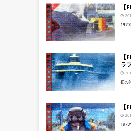
【F
20
19
【F
ラ
20
初の
【
20
19