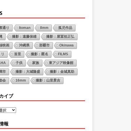
S
際通り
Itoman
8mm
孤児作品
縄
撮影：遠藤保雄
撮影：屋冨祖正弘
録映画
沖縄県
那覇市
Okinawa
ミリ
首里
撮影：匿名
FILMS
AHA
子供
家族
東アジア映像館
満市
撮影：大城隆盛
撮影：金城真助
動会
16mm
撮影：山里景吉
カイブ
情報