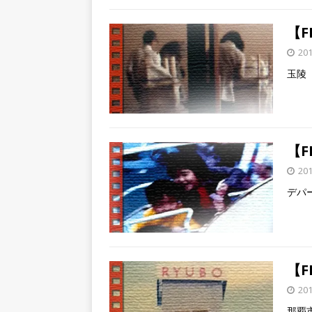
【F
20
玉陵
【F
20
デパ
【F
20
那覇