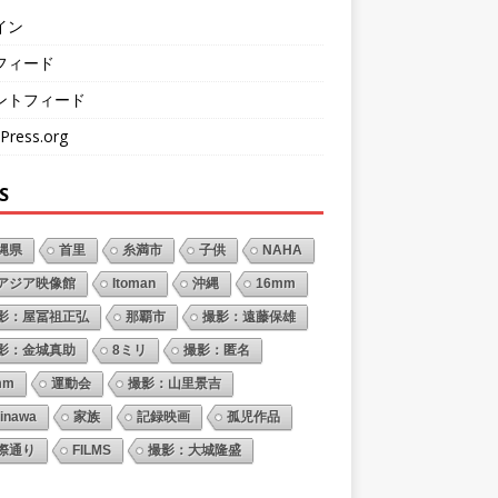
イン
フィード
ントフィード
Press.org
S
縄県
首里
糸満市
子供
NAHA
アジア映像館
Itoman
沖縄
16mm
影：屋冨祖正弘
那覇市
撮影：遠藤保雄
影：金城真助
8ミリ
撮影：匿名
mm
運動会
撮影：山里景吉
inawa
家族
記録映画
孤児作品
際通り
FILMS
撮影：大城隆盛