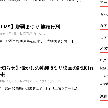
アー
カテ
ILMS】那覇まつり 旗頭行列
18年11月4日
真喜屋 力
0
71年。那覇市制50周年を記念して大綱挽きが復
[…]
メタ
ログ
知らせ】懐かしの沖縄 8ミリ映画の記憶 in
投稿
谷村
コメ
18年11月2日
沖縄アーカイブ研究所
0
Word
度、県内10箇所の図書館にて、8ミリ上映ツアー
[…]
沖縄