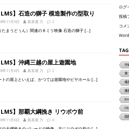
ログ
ILMS】石造の獅子 模造製作の型取り
投稿
18年11月9日
真喜屋 力
2
コメ
（たまうどぅん）関連の８ミリ映像 石造の獅子
[…]
Word
TAG
ILMS】沖縄三越の屋上遊園地
沖
18年11月6日
真喜屋 力
2
東
ートの屋上といえば、かつては遊園地やビヤホール
[…]
撮
撮
8
Ok
ILMS】那覇大綱挽き リウボウ前
国
18年11月6日
真喜屋 力
0
市の大綱挽きのパレードの映像。主にリウボウ前の
[…]