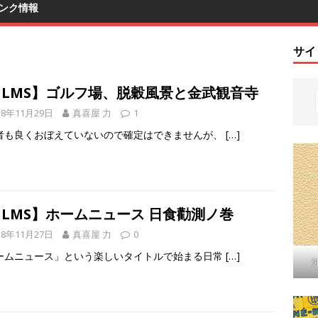
ンク情報
サイ
FILMS】ゴルフ場、脱穀風景と金武観音寺
18年11月29日
真喜屋 力
1
者も良くおぼえていないので確定はできませんが、
[…]
ILMS】ホームニュース 日食勸測ノ巻
18年11月27日
真喜屋 力
0
ームニュース」という楽しいタイトルで始まる日常
[…]