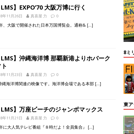
ILMS】EXPO’70 大阪万博に行く
18年11月26日
真喜屋 力
0
70年、大阪で開催された日本万国博覧会。通称&
[…]
8ミ
ILMS】沖縄海洋博 那覇新港よりホバーク
フト
18年11月23日
真喜屋 力
0
沖縄海洋博関連の映像です。海洋博会場である本部
[…]
東ア
FILMS】万座ビーチのジャンボマックス
18年11月21日
真喜屋 力
0
73年に大人気テレビ番組『８時だよ！全員集合』
[…]