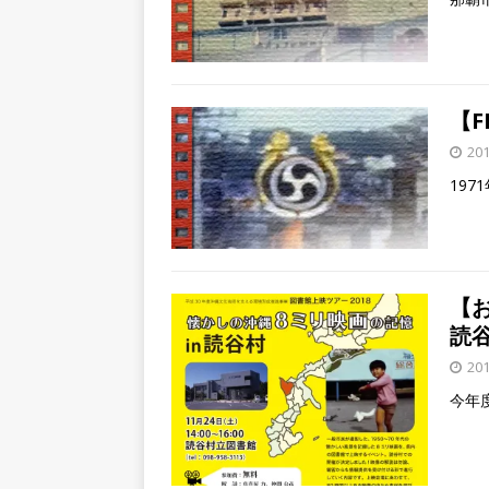
【F
20
19
【お
読
20
今年