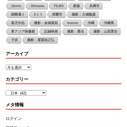
16mm
Okinawa
FILMS
家族
糸満市
国際通り
8ミリ
那覇市
撮影：大城隆盛
孤児作品
撮影：金城真助
Itoman
沖縄
沖縄県
東アジア映像館
記録映画
撮影：匿名
撮影：山里景吉
子供
撮影：屋冨祖正弘
アーカイブ
カテゴリー
メタ情報
ログイン