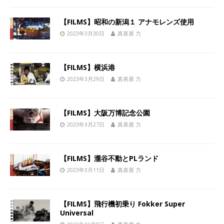
【FILMS】昭和の新潟１ アナモレンズ使用
2023年3月30日
真喜屋 力
【FILMS】横浜港
2023年3月29日
真喜屋 力
【FILMS】大阪万博記念公園
2023年3月27日
真喜屋 力
【FILMS】瀧谷不動とPLランド
2023年3月11日
真喜屋 力
【FILMS】飛行機初乗り Fokker Super
Universal