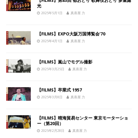
【FILMS】第83回 都おどり 歌舞伎おどり 多重露
光
2025年5月1日
真喜屋 力
【FILMS】EXPO大阪万国博覧会’70
2025年4月1日
真喜屋 力
【FILMS】嵐山でモデル撮影
2025年3月25日
真喜屋 力
【FILMS】卒業式 1957
2025年3月8日
真喜屋 力
【FILMS】晴海貿易センター 東京モーターショ
ー（第20回）
2025年2月28日
真喜屋 力