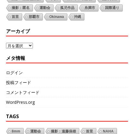
撮影：匿名
運動会
孤児作品
糸満市
国際通り
首里
那覇市
Okinawa
沖縄
アーカイブ
メタ情報
ログイン
投稿フィード
コメントフィード
WordPress.org
TAGS
8mm
運動会
撮影：遠藤保雄
首里
NAHA