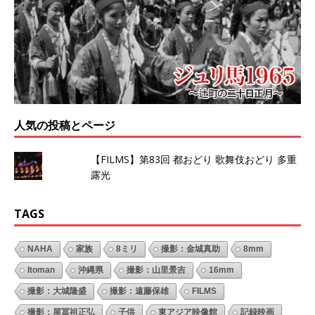
人気の投稿とページ
【FILMS】第83回 都おどり 歌舞伎おどり 多重
露光
TAGS
NAHA
家族
8ミリ
撮影：金城真助
8mm
Itoman
沖縄県
撮影：山里景吉
16mm
撮影：大城隆盛
撮影：遠藤保雄
FILMS
撮影：屋冨祖正弘
子供
東アジア映像館
記録映画