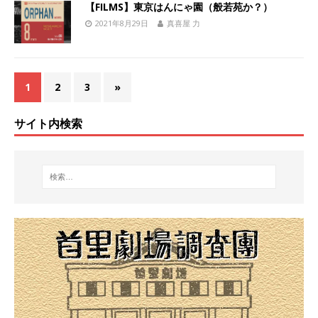
【FILMS】東京はんにゃ園（般若苑か？）
2021年8月29日
真喜屋 力
1
2
3
»
サイト内検索