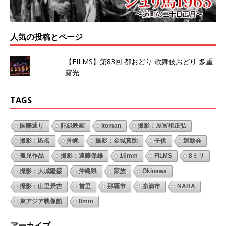
人気の投稿とページ
【FILMS】第83回 都おどり 歌舞伎おどり 多重
露光
TAGS
国際通り
記録映画
Itoman
撮影：屋冨祖正弘
撮影：匿名
沖縄
撮影：金城真助
子供
運動会
孤児作品
撮影：遠藤保雄
16mm
FILMS
8ミリ
撮影：大城隆盛
沖縄県
家族
Okinawa
撮影：山里景吉
首里
那覇市
糸満市
NAHA
東アジア映像館
8mm
アーカイブ