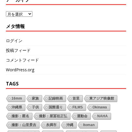
メタ情報
ログイン
投稿フィード
コメントフィード
WordPress.org
TAGS
16mm
家族
記録映画
首里
東アジア映像館
沖縄県
子供
国際通り
FILMS
Okinawa
撮影：匿名
撮影：屋冨祖正弘
運動会
NAHA
撮影：山里景吉
糸満市
沖縄
Itoman