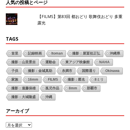
人気の投稿とページ
【FILMS】第83回 都おどり 歌舞伎おどり 多重
露光
TAGS
首里
記録映画
Itoman
撮影：屋冨祖正弘
沖縄県
撮影：山里景吉
運動会
東アジア映像館
NAHA
子供
撮影：金城真助
糸満市
国際通り
Okinawa
家族
16mm
FILMS
撮影：匿名
8ミリ
撮影：遠藤保雄
孤児作品
8mm
那覇市
撮影：大城隆盛
沖縄
アーカイブ