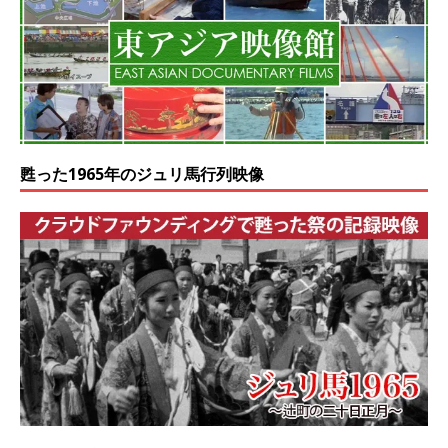
甦った1965年のジュリ馬行列映像