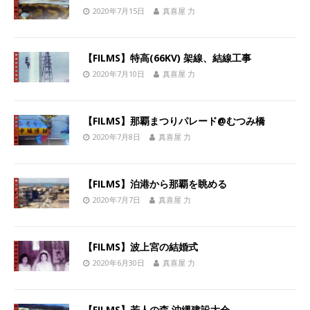
2020年7月15日
真喜屋 力
【FILMS】特高(66KV) 架線、結線工事
2020年7月10日
真喜屋 力
【FILMS】那覇まつりパレード@むつみ橋
2020年7月8日
真喜屋 力
【FILMS】泊港から那覇を眺める
2020年7月7日
真喜屋 力
【FILMS】波上宮の結婚式
2020年6月30日
真喜屋 力
【FILMS】若人の森 沖縄建設大会