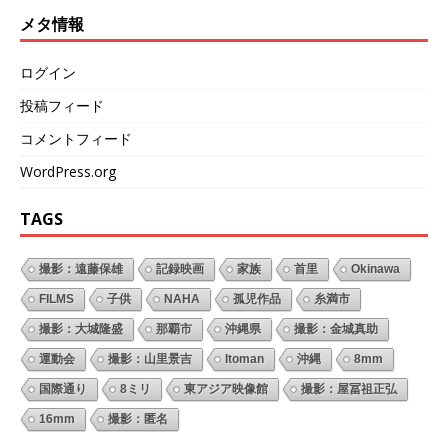
メタ情報
ログイン
投稿フィード
コメントフィード
WordPress.org
TAGS
撮影：遠藤保雄
記録映画
家族
首里
Okinawa
FILMS
子供
NAHA
孤児作品
糸満市
撮影：大城隆盛
那覇市
沖縄県
撮影：金城真助
運動会
撮影：山里景吉
Itoman
沖縄
8mm
国際通り
8ミリ
東アジア映像館
撮影：屋冨祖正弘
16mm
撮影：匿名