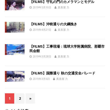
【FILMS】守礼の門のカメラマンとモデル
2019年5月10日
真喜屋 力
【FILMS】沖映通りの大綱挽き
2019年4月21日
真喜屋 力
【FILMS】工事現場：琉球大学附属病院、那覇市
民会館
2019年3月28日
真喜屋 力
【FILMS】国際通り 秋の交通安全パレード
2019年3月6日
真喜屋 力
1
2
»