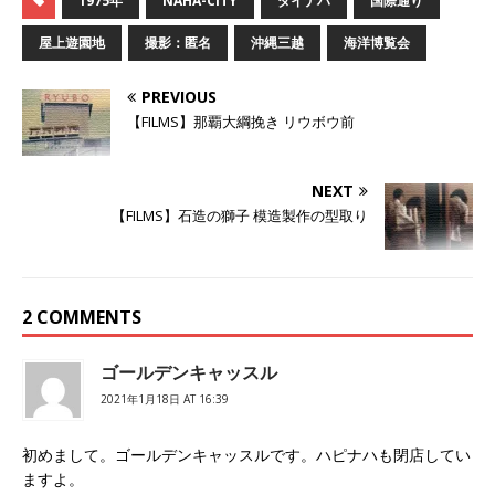
1975年
NAHA-CITY
ダイナハ
国際通り
て
o
て
T
o
G
w
k
o
屋上遊園地
撮影：匿名
沖縄三越
海洋博覧会
i
で
o
t
共
g
t
有
l
e
す
e
PREVIOUS
r
る
+
で
に
で
【FILMS】那覇大綱挽き リウボウ前
共
は
共
有
ク
有
(
リ
(
新
ッ
新
し
ク
し
NEXT
い
し
い
ウ
て
ウ
【FILMS】石造の獅子 模造製作の型取り
ィ
く
ィ
ン
だ
ン
ド
さ
ド
ウ
い
ウ
で
(
で
開
新
開
き
し
き
2 COMMENTS
ま
い
ま
す
ウ
す
)
ィ
)
ン
ド
ゴールデンキャッスル
ウ
で
2021年1月18日 AT 16:39
開
き
ま
す
初めまして。ゴールデンキャッスルです。ハピナハも閉店してい
)
ますよ。