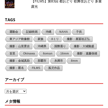
【FILMS】第83回 都おどり 歌舞伎おどり 多重
露光
TAGS
運動会
記録映画
沖縄
NAHA
子供
東アジア映像館
家族
8ミリ
撮影：屋冨祖正弘
撮影：山里景吉
沖縄県
国際通り
撮影：大城隆盛
首里
Okinawa
Itoman
16mm
撮影：遠藤保雄
撮影：金城真助
那覇市
糸満市
8mm
撮影：匿名
FILMS
孤児作品
アーカイブ
メタ情報