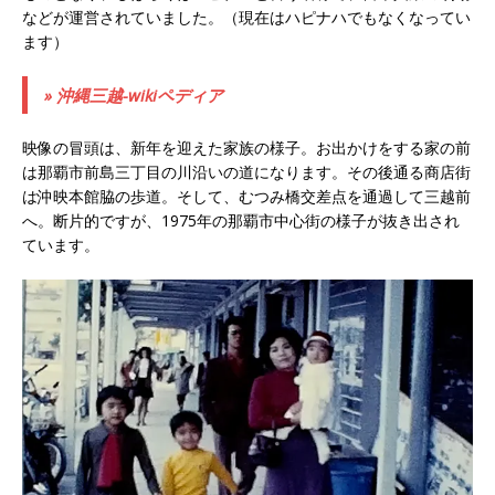
などが運営されていました。（現在はハピナハでもなくなってい
ます）
» 沖縄三越-wikiペディア
映像の冒頭は、新年を迎えた家族の様子。お出かけをする家の前
は那覇市前島三丁目の川沿いの道になります。その後通る商店街
は沖映本館脇の歩道。そして、むつみ橋交差点を通過して三越前
へ。断片的ですが、1975年の那覇市中心街の様子が抜き出され
ています。