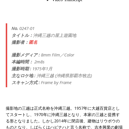
No.
0247-01
タイトル：
沖縄三越の屋上遊園地
撮影者：
匿名
撮影メディア :
8mm Film／Color
本編時間：
2m8s
撮影時期 :
1975年1月
主なロケ地 :
沖縄三越 (沖縄県那覇市牧志)
スキャン方式 :
Frame by Frame
撮影地の三越は正式名称を沖縄三越。1957年に大越百貨店とし
てスタートし、1970年に沖縄三越となり、本家の三越と提携す
る形となりました。しかし2014年に閉店後、建物はリウボウの
ものとなり、しばらくはハピナハと言う名称で、吉本興業の劇場