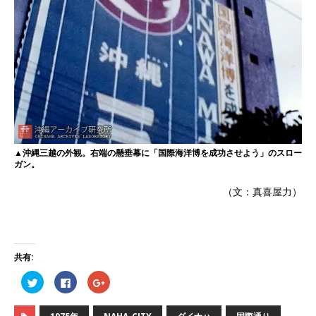
▲沖縄三越の外観。右端の懸垂幕に「国際海洋博を成功させよう」のスロー
ガン。
（文：真喜屋力）
共有:
ク
F
ク
リ
a
リ
ッ
c
ッ
ク
e
ク
し
b
し