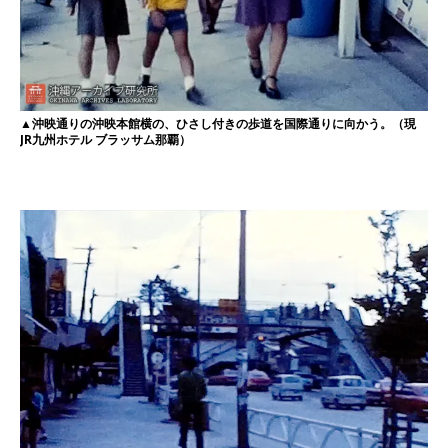
▲沖映通りの沖映本館横の、ひさし付きの歩道を国際通りに向かう。（現
JR九州ホテル ブラッサム那覇）