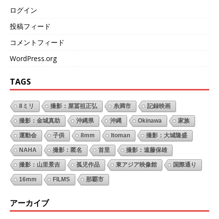
ログイン
投稿フィード
コメントフィード
WordPress.org
TAGS
8ミリ
撮影：屋冨祖正弘
糸満市
記録映画
撮影：金城真助
沖縄県
沖縄
Okinawa
家族
運動会
子供
8mm
Itoman
撮影：大城隆盛
NAHA
撮影：匿名
首里
撮影：遠藤保雄
撮影：山里景吉
孤児作品
東アジア映像館
国際通り
16mm
FILMS
那覇市
アーカイブ