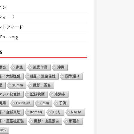
イン
フィード
ントフィード
Press.org
S
動会
家族
孤児作品
沖縄
影：大城隆盛
撮影：遠藤保雄
国際通り
里
16mm
撮影：匿名
アジア映像館
記録映画
糸満市
縄県
Okinawa
8mm
子供
影：金城真助
Itoman
8ミリ
NAHA
影：屋冨祖正弘
撮影：山里景吉
那覇市
LMS