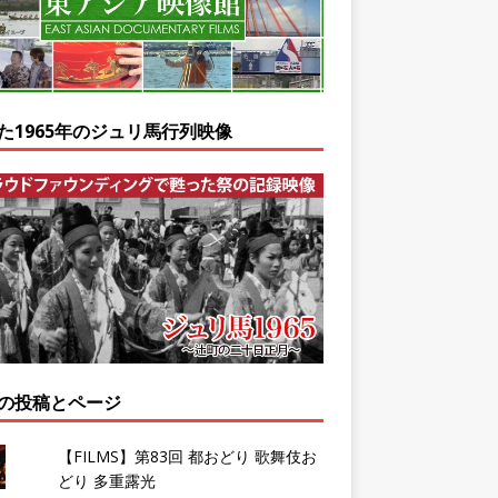
た1965年のジュリ馬行列映像
の投稿とページ
【FILMS】第83回 都おどり 歌舞伎お
どり 多重露光