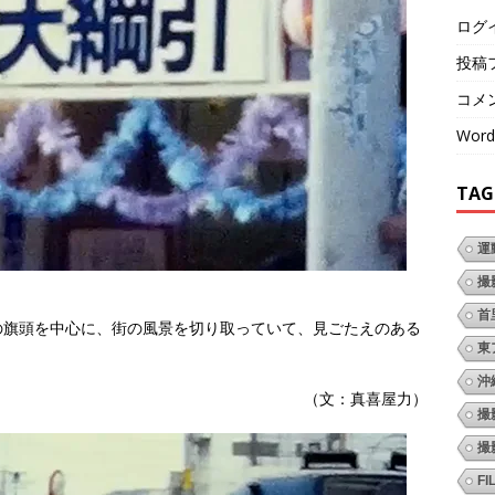
ログ
投稿
コメ
Word
TAG
運
撮
首
の旗頭を中心に、街の風景を切り取っていて、見ごたえのある
東
沖
（文：真喜屋力）
撮
撮
FI