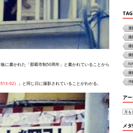
TAG
運
撮
撮
。
撮
板に書かれた「那覇市制50周年」と書かれていることから
N
撮
沖
13-02）」
と同じ日に撮影されていることがわかる。
アー
メタ