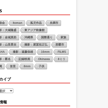
S
動会
Itoman
孤児作品
糸満市
影：大城隆盛
東アジア映像館
影：金城真助
沖縄県
国際通り
家族
影：山里景吉
撮影：屋冨祖正弘
那覇市
AHA
撮影：遠藤保雄
16mm
FILMS
影：匿名
記録映画
Okinawa
8ミリ
縄
首里
8mm
子供
カイブ
情報