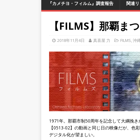
『カメチヨ・フィルム』調査報告
関連リ
【FILMS】那覇ま
2018年11月4日
真喜屋 力
FILMS
,
沖
1971年。那覇市制50周年を記念して大綱
【0513-02】の動画と同じ日の映像だが、
デジタル化が望ましい。