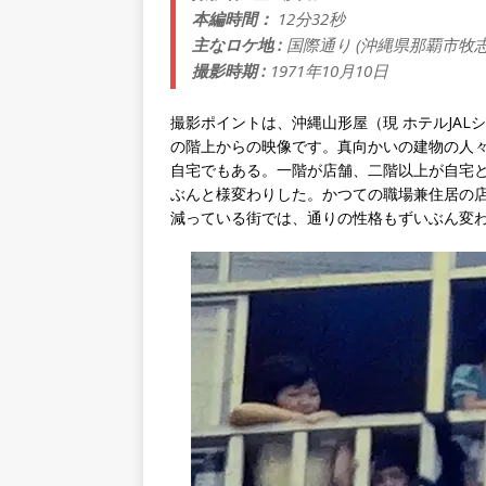
本編時間：
12分32秒
主なロケ地 :
国際通り (沖縄県那覇市牧志
撮影時期 :
1971年10月10日
撮影ポイントは、沖縄山形屋（現 ホテルJA
の階上からの映像です。真向かいの建物の人
自宅でもある。一階が店舗、二階以上が自宅と
ぶんと様変わりした。かつての職場兼住居の
減っている街では、通りの性格もずいぶん変