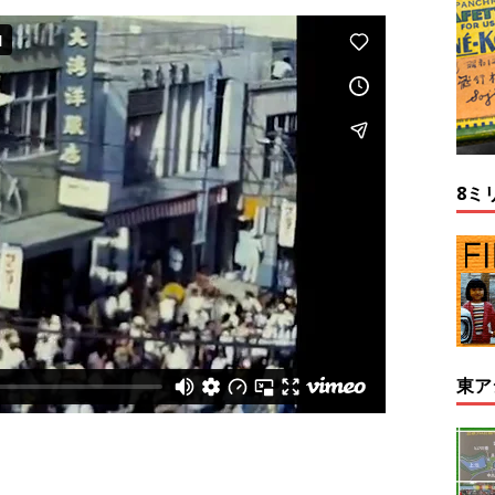
8ミ
東ア