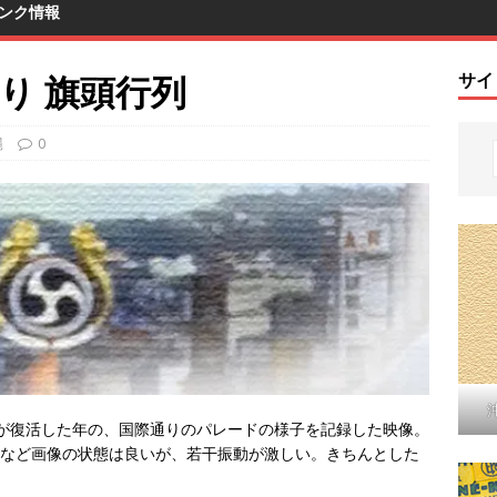
ンク情報
つり 旗頭行列
サイ
縄
0
挽きが復活した年の、国際通りのパレードの様子を記録した映像。
色彩など画像の状態は良いが、若干振動が激しい。きちんとした