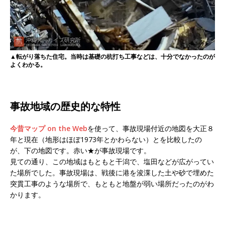
▲転がり落ちた住宅。当時は基礎の杭打ち工事などは、十分でなかったのが
よくわかる。
事故地域の歴史的な特性
今昔マップ on the Web
を使って、事故現場付近の地図を大正８
年と現在（地形はほぼ1973年とかわらない）とを比較したの
が、下の地図です。赤い★が事故現場です。
見ての通り、この地域はもともと干潟で、塩田などが広がってい
た場所でした。事故現場は、戦後に港を浚渫した土や砂で埋めた
突貫工事のような場所で、もともと地盤が弱い場所だったのがわ
かります。