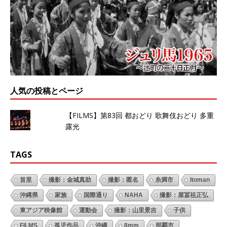
人気の投稿とページ
【FILMS】第83回 都おどり 歌舞伎おどり 多重
露光
TAGS
首里
撮影：金城真助
撮影：匿名
糸満市
Itoman
沖縄県
家族
国際通り
NAHA
撮影：屋冨祖正弘
東アジア映像館
運動会
撮影：山里景吉
子供
FILMS
孤児作品
沖縄
8mm
那覇市