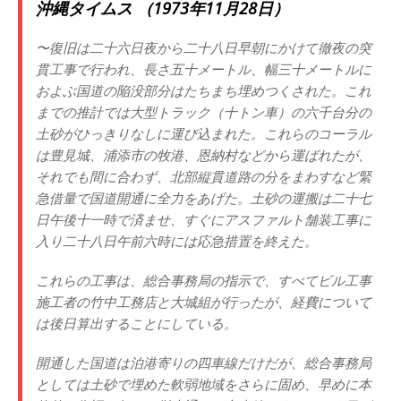
沖縄タイムス （1973年11月28日）
〜復旧は二十六日夜から二十八日早朝にかけて徹夜の突
貫工事で行われ、長さ五十メートル、幅三十メートルに
およぶ国道の陥没部分はたちまち埋めつくされた。これ
までの推計では大型トラック（十トン車）の六千台分の
土砂がひっきりなしに運び込まれた。これらのコーラル
は豊見城、浦添市の牧港、恩納村などから運ばれたが、
それでも間に合わず、北部縦貫道路の分をまわすなど緊
急借量で国道開通に全力をあげた。土砂の運搬は二十七
日午後十一時で済ませ、すぐにアスファルト舗装工事に
入り二十八日午前六時には応急措置を終えた。
これらの工事は、総合事務局の指示で、すべてビル工事
施工者の竹中工務店と大城組が行ったが、経費について
は後日算出することにしている。
開通した国道は泊港寄りの四車線だけだが、総合事務局
としては土砂で埋めた軟弱地域をさらに固め、早めに本