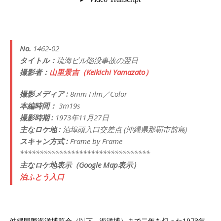
No.
1462-02
タイトル：
琉海ビル陥没事故の翌日
撮影者：
山里景吉（Keikichi Yamazato）
撮影メディア :
8mm Film／Color
本編時間：
3m19s
撮影時期 :
1973年11月27日
主なロケ地 :
泊埠頭入口交差点 (沖縄県那覇市前島)
スキャン方式 :
Frame by Frame
*********************************
主なロケ地表示（Google Map表示）
泊ふとう入口
沖縄国際海洋博覧会（以下、海洋博）まで二年を切った1973年