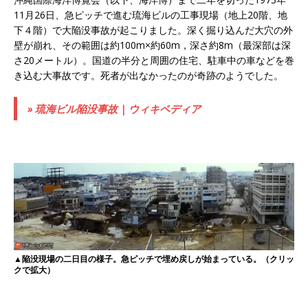
11月26日、急ピッチで進む琉海ビルの工事現場（地上20階、地
下４階）で大陥没事故が起こりました。深く掘り込んだ大穴の外
壁が崩れ、その範囲は約100m×約60m，深さ約8m（最深部は深
さ20メートル）。国道の半分と周囲の住宅、駐車中の車などを巻
き込む大事故です。死者が出なかったのが奇跡のようでした。
» 琉海ビル陥没事故 | ウィキペディア
▲陥没現場の二日目の様子。急ピッチで埋め戻しが始まっている。（クリッ
クで拡大）