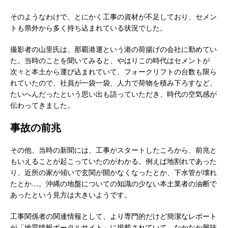
そのようなわけで、とにかく工事の資材が不足しており、セメン
トも県外から多く持ち込まれている状況でした。
撮影者の山里氏は、那覇港運という港の荷揚げの会社に勤めてい
た。当時のことを聞いてみると、やはりこの時代はセメントが
次々と本土から運び込まれていて、フォークリフトの台数も限ら
れていたので、社員が一袋一袋、人力で荷物を積み下ろすなど、
たいへんだったという思い出も語っていただき、時代の空気感が
伝わってきました。
事故の前兆
その他、当時の新聞には、工事がスタートしたころから、前兆と
もいえることが起こっていたのがわかる。例えば地割れであった
り、近所の家が傾いで玄関が開かなくなったとか、下水管が壊れ
たとか….。沖縄の地盤についての知識の少ない本土業者の油断で
あったという見方は大きいようです。
工事関係者の関連情報として、より専門的だけど簡潔なレポート
が「地質情報ポータルサイト」に掲載されていて、なかなか興味