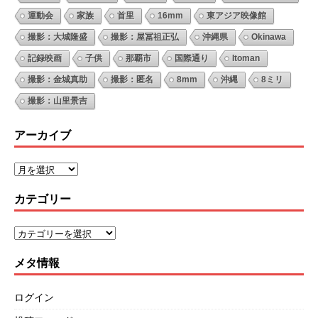
運動会
家族
首里
16mm
東アジア映像館
撮影：大城隆盛
撮影：屋冨祖正弘
沖縄県
Okinawa
記録映画
子供
那覇市
国際通り
Itoman
撮影：金城真助
撮影：匿名
8mm
沖縄
8ミリ
撮影：山里景吉
アーカイブ
カテゴリー
メタ情報
ログイン