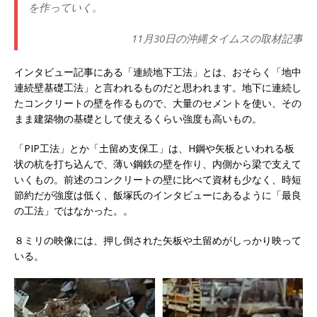
を作っていく。
11月30日の沖縄タイムスの取材記事
インタビュー記事にある「連続地下工法」とは、おそらく「地中
連続壁基礎工法」と言われるものだと思われます。地下に連続し
たコンクリートの壁を作るもので、大量のセメントを使い、その
まま建築物の基礎として使えるくらい強度も高いもの。
「PIP工法」とか「土留め支保工」は、H鋼や矢板といわれる板
状の杭を打ち込んで、薄い鋼鉄の壁を作り、内側から梁で支えて
いくもの。前述のコンクリートの壁に比べて資材も少なく、時短
節約だが強度は低く、飯塚氏のインタビューにあるように「最良
の工法」ではなかった。。
８ミリの映像には、押し倒された矢板や土留めがしっかり映って
いる。