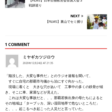
【FILMS】日本生物教育会全国大会３
新
ッ
新
し
ク
し
戦跡巡り
い
し
い
ウ
て
ウ
ィ
く
ィ
NEXT
ン
だ
ン
ド
さ
ド
【FILMS】裏山でセミ捕り
ウ
い
ウ
で
(
で
開
新
開
き
し
き
ま
い
ま
す
ウ
す
)
ィ
)
ン
1 COMMENT
ド
ウ
で
開
ミヤギカツジロウ
き
ま
2020年12月24日 AT 21:35
す
)
「陥没した、大変な事件だ」とのラジオ速報を聞いて、
すぐに自宅の那覇市与儀から泊にすぐ向かった。
現場に着くと 大きな穴があいて 工事中の多くの鉄骨が傾
き、そこに車、家屋などが見えた。
これは大変な事故だと、、。那覇若狭出身の母たちによると
その地域は「ターブッカ、深い湿田地帯で危ないところだ」
と、、。起こるべき起こった人災だと言っていた。