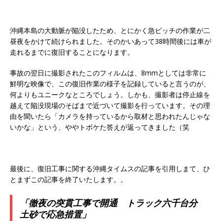
沖縄本島の大動脈が陥没したため、とにかく急ピッチの作業が二
昼夜をかけて続けられました。そのかいあって38時間後には車が
走れるまでに復旧することになります。
事故の翌日に撮影されたこのフィルムは、8mmとしては非常に
鮮明な映像で、この復旧作業の様子を記録していると言うのが、
何よりもユニークなところでしょう。しかも、撮影者は停止線を
越えて陥没現場のそばまで近づいて撮影を行っています。その理
由を聞いたら「カメラを持っているから取材と思われたんじゃな
いかな」という、ややトボケた答えが返ってきました（笑
最後に、復旧工事に関する沖縄タイムスの記事を引用しまて、ひ
とまずこの記事を終了いたします。。
「徹夜の突貫工事で開通 トラック六千台分
土砂で応急措置」