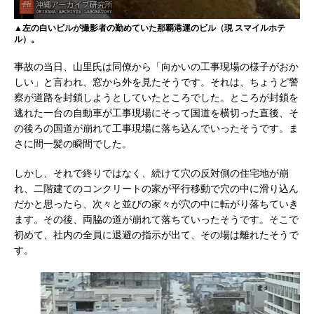
▲左の白いビルが撮影者の勤めていた那覇港運のビル（現 スマイルホテ
ル）。
事故の当日、山里氏は同僚から「向かいの工事現場の様子がおか
しい」と言われ、窓から外を見たそうです。それは、ちょうど警
察が道路を封鎖しようとしていたところでした。ところが封鎖を
逃れた一台の自動車が工事現場にそって国道を横切った直後、そ
の後ろの国道が崩れて工事現場に落ち込んでいったそうです。ま
さに間一髪の瞬間でした。
しかし、それで終りではなく、続けて穴の反対側の住宅地が崩
れ、二階建てのコンクリートの家が平行移動で穴の中に滑り込ん
だかと思ったら、次々と並びの家々が穴の中に転がり落ちていき
ます。その後、両脇の道が崩れて落ちていったそうです。そこで
初めて、社内の全員に退避の指示が出て、その場は離れたそうで
す。