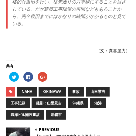
格的な復旧を行い。従来通りの六車線にすることを目ざ
している。だが建築工事現場の再開などもあることか
ら、完全復旧までにはかなりの時間がかかるものと見て
いる。
（文：真喜屋力）
共有:
ク
F
ク
リ
a
リ
ッ
c
ッ
ク
e
ク
し
b
し
NAHA
OKINAWA
事故
山里景吉
て
o
て
T
o
G
w
k
o
工事記録
撮影：山里景吉
沖縄県
泊港
i
で
o
t
共
g
t
有
l
琉海ビル陥没事故
那覇市
e
す
e
r
る
+
で
に
で
共
は
共
PREVIOUS
有
ク
有
(
リ
(