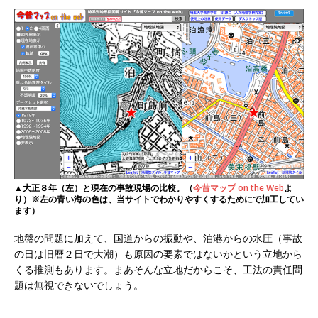
▲大正８年（左）と現在の事故現場の比較。（
今昔マップ on the Web
よ
り）※左の青い海の色は、当サイトでわかりやすくするためにで加工してい
ます）
地盤の問題に加えて、国道からの振動や、泊港からの水圧（事故
の日は旧暦２日で大潮）も原因の要素ではないかという立地から
くる推測もあります。まあそんな立地だからこそ、工法の責任問
題は無視できないでしょう。