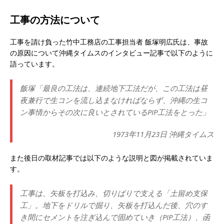
工事の方法について
工事を請け負った竹中工務店の工事担当者 飯塚明広氏は、事故
の原因について沖縄タイムスのインタビュー記事で以下のように
語っています。
飯塚「最良の工法は、連続地下工法だが、この工法は昼
夜兼行で生コンを流し込まなければならず、沖縄の生コ
ン事情からその次に良いとされているPIP工法をとった」
1973年11月23日 沖縄タイムス
また後日の取材記事では以下のような説明と図が掲載されていま
す。
工事は、矢板を打込み、切りばりで支える「土留め支保
工」。地下をドリルで掘り、矢板を打込んだ後、穴のす
き間にセメントを注ぎ込んで固めていき（PIP工法）、函