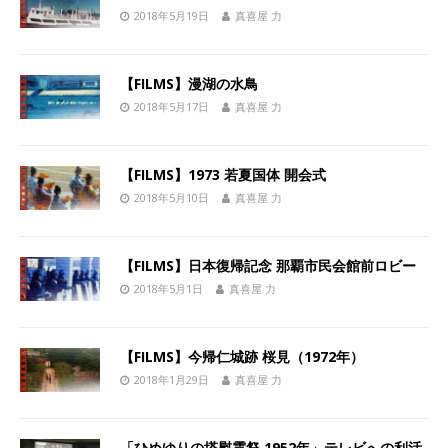
2018年5月19日
真喜屋 力
【FILMS】漫湖の水鳥
2018年5月17日
真喜屋 力
【FILMS】1973 若夏国体 開会式
2018年5月10日
真喜屋 力
【FILMS】日本復帰記念 那覇市民会館前ロビー
2018年5月1日
真喜屋 力
【FILMS】今帰仁城跡 桜見（1972年）
2018年1月29日
真喜屋 力
「ひめゆりの塔慰霊祭 1952年」テレビへの利活