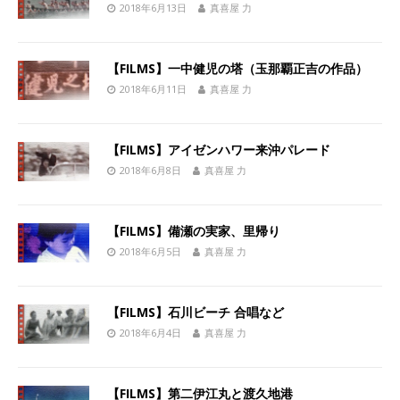
2018年6月13日
真喜屋 力
【FILMS】一中健児の塔（玉那覇正吉の作品）
2018年6月11日
真喜屋 力
【FILMS】アイゼンハワー来沖パレード
2018年6月8日
真喜屋 力
【FILMS】備瀬の実家、里帰り
2018年6月5日
真喜屋 力
【FILMS】石川ビーチ 合唱など
2018年6月4日
真喜屋 力
【FILMS】第二伊江丸と渡久地港