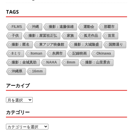
TAGS
FILMS
沖縄
撮影：遠藤保雄
運動会
那覇市
子供
撮影：屋冨祖正弘
家族
孤児作品
首里
撮影：匿名
東アジア映像館
撮影：大城隆盛
国際通り
8ミリ
Itoman
糸満市
記録映画
Okinawa
撮影：金城真助
NAHA
8mm
撮影：山里景吉
沖縄県
16mm
アーカイブ
カテゴリー