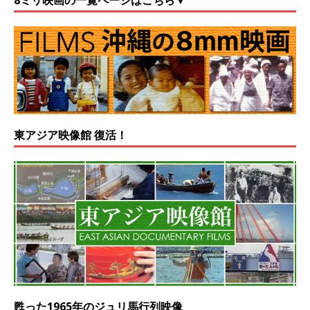
東アジア映像館 復活！
甦った1965年のジュリ馬行列映像