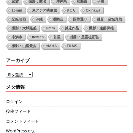
家族
撮影：匿名
沖縄県
那覇市
子供
16mm
東アジア映像館
8ミリ
Okinawa
記録映画
沖縄
運動会
国際通り
撮影：金城真助
撮影：大城隆盛
8mm
孤児作品
撮影：遠藤保雄
糸満市
Itoman
首里
撮影：屋冨祖正弘
撮影：山里景吉
NAHA
FILMS
アーカイブ
メタ情報
ログイン
投稿フィード
コメントフィード
WordPress.org