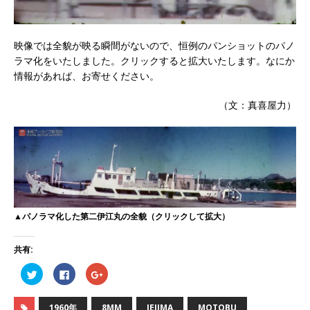
映像では全貌が映る瞬間がないので、恒例のパンショットのパノ
ラマ化をいたしました。クリックすると拡大いたします。なにか
情報があれば、お寄せください。
（文：真喜屋力）
▲パノラマ化した第二伊江丸の全貌（クリックして拡大）
共有:
ク
F
ク
リ
a
リ
ッ
c
ッ
ク
e
ク
し
b
し
1960年
8MM
IEJIMA
MOTOBU