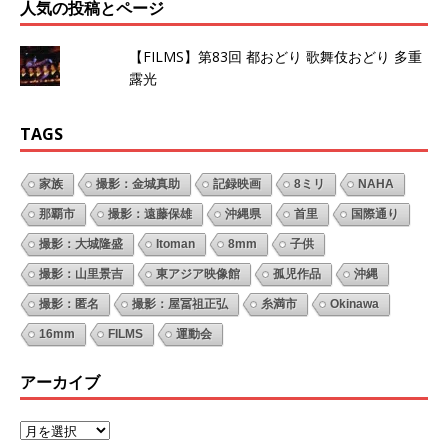
人気の投稿とページ
【FILMS】第83回 都おどり 歌舞伎おどり 多重
露光
TAGS
家族
撮影：金城真助
記録映画
8ミリ
NAHA
那覇市
撮影：遠藤保雄
沖縄県
首里
国際通り
撮影：大城隆盛
Itoman
8mm
子供
撮影：山里景吉
東アジア映像館
孤児作品
沖縄
撮影：匿名
撮影：屋冨祖正弘
糸満市
Okinawa
16mm
FILMS
運動会
アーカイブ