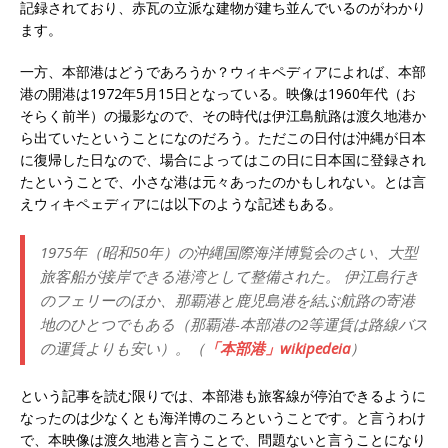
記録されており、赤瓦の立派な建物が建ち並んでいるのがわかり
ます。
一方、本部港はどうであろうか？ウィキペディアによれば、本部
港の開港は1972年5月15日となっている。映像は1960年代（お
そらく前半）の撮影なので、その時代は伊江島航路は渡久地港か
ら出ていたということになのだろう。ただこの日付は沖縄が日本
に復帰した日なので、場合によってはこの日に日本国に登録され
たということで、小さな港は元々あったのかもしれない。とは言
えウィキペェディアには以下のような記述もある。
1975年（昭和50年）の沖縄国際海洋博覧会のさい、大型
旅客船が接岸できる港湾として整備された。 伊江島行き
のフェリーのほか、那覇港と鹿児島港を結ぶ航路の寄港
地のひとつでもある（那覇港-本部港の2等運賃は路線バス
の運賃よりも安い）。（
「本部港」wikipedeia
）
という記事を読む限りでは、本部港も旅客線が停泊できるように
なったのは少なくとも海洋博のころということです。と言うわけ
で、本映像は渡久地港と言うことで、問題ないと言うことになり