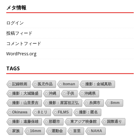
メタ情報
ログイン
投稿フィード
コメントフィード
WordPress.org
TAGS
記録映画
孤児作品
Itoman
撮影：金城真助
撮影：大城隆盛
沖縄
子供
沖縄県
撮影：山里景吉
撮影：屋冨祖正弘
糸満市
8mm
Okinawa
8ミリ
FILMS
撮影：匿名
撮影：遠藤保雄
那覇市
東アジア映像館
国際通り
家族
16mm
運動会
首里
NAHA