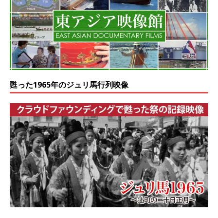
甦った1965年のジュリ馬行列映像