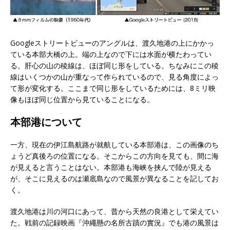
Googleストリートビューのアングルは、渡久地港の上にかかっ
ている本部大橋の上。端の上なので下には水面が横たわってい
る。肝心の山の稜線は、ほぼ同じ形をしている。ちなみにこの稜
線はいくつかの山が重なって作られているので、見る角度によっ
て形が変化する。ここまで同じ形をしているためには、8ミリ映
像もほぼ同じ位置から見ていることになる。
本部港について
一方、現在の伊江島航路が就航している本部港は、この画像のち
ょうど真後ろの位置になる。そこからこの方向を見ても、間に海
が見えると言うことはない。本部港も海峡を挟んで陸が見える
が、そこに見えるのは瀬底島なので風景が異なることを記してお
く。
渡久地港は川の河口にあって、昔から天然の良港として栄えてい
た。戦前の記録映画『沖繩懸の名所古蹟の實況』でも港の風景は