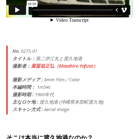
No.
0275-01
タイトル：
第二伊江丸と渡久地港
撮影者：
屋冨祖正弘（Masahiro Yafuso）
撮影メディア :
8mm Film／Color
本編時間：
1m54s
撮影時期 :
1960年代
主なロケ地 :
渡久地港 (沖縄県本部町渡久地)
スキャン方式 :
Aerial Image
そこは本当に渡久地港なのか？