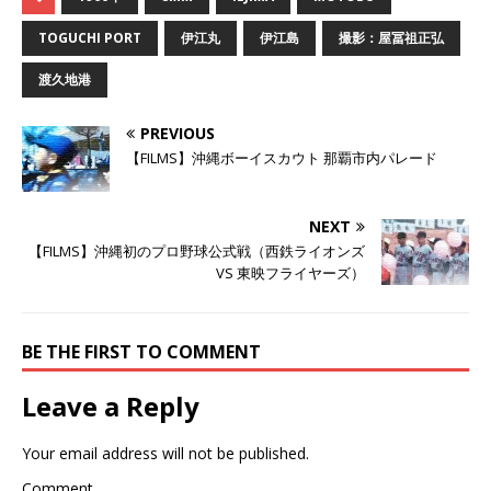
て
o
て
T
o
G
w
k
o
TOGUCHI PORT
伊江丸
伊江島
撮影：屋冨祖正弘
i
で
o
t
共
g
t
有
l
渡久地港
e
す
e
r
る
+
で
に
で
共
は
共
PREVIOUS
有
ク
有
(
リ
(
【FILMS】沖縄ボーイスカウト 那覇市内パレード
新
ッ
新
し
ク
し
い
し
い
ウ
て
ウ
ィ
く
ィ
NEXT
ン
だ
ン
ド
さ
ド
【FILMS】沖縄初のプロ野球公式戦（西鉄ライオンズ
ウ
い
ウ
で
(
で
VS 東映フライヤーズ）
開
新
開
き
し
き
ま
い
ま
す
ウ
す
)
ィ
)
ン
BE THE FIRST TO COMMENT
ド
ウ
で
Leave a Reply
開
き
ま
す
Your email address will not be published.
)
Comment