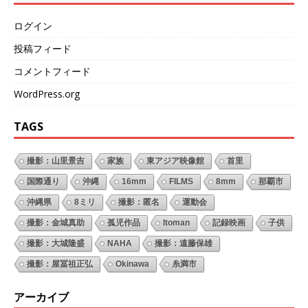
ログイン
投稿フィード
コメントフィード
WordPress.org
TAGS
撮影：山里景吉
家族
東アジア映像館
首里
国際通り
沖縄
16mm
FILMS
8mm
那覇市
沖縄県
8ミリ
撮影：匿名
運動会
撮影：金城真助
孤児作品
Itoman
記録映画
子供
撮影：大城隆盛
NAHA
撮影：遠藤保雄
撮影：屋冨祖正弘
Okinawa
糸満市
アーカイブ