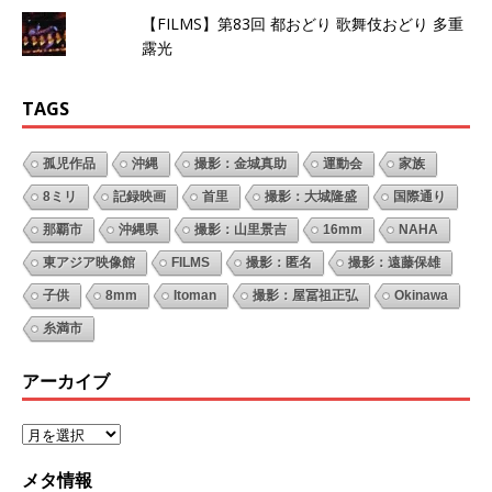
【FILMS】第83回 都おどり 歌舞伎おどり 多重
露光
TAGS
孤児作品
沖縄
撮影：金城真助
運動会
家族
8ミリ
記録映画
首里
撮影：大城隆盛
国際通り
那覇市
沖縄県
撮影：山里景吉
16mm
NAHA
東アジア映像館
FILMS
撮影：匿名
撮影：遠藤保雄
子供
8mm
Itoman
撮影：屋冨祖正弘
Okinawa
糸満市
アーカイブ
メタ情報