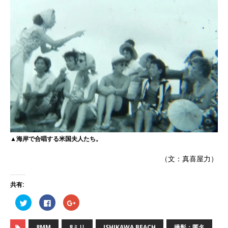
▲海岸で合唱する米国夫人たち。
（文：真喜屋力）
共有:
ク
F
ク
リ
a
リ
ッ
c
ッ
ク
e
ク
し
b
し
8MM
8ミリ
ISHIKAWA BEACH
撮影：匿名