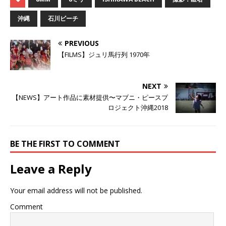
て
o
て
T
o
G
w
k
o
沖縄
石川ビーチ
i
で
o
t
共
g
t
有
l
e
す
e
PREVIOUS
r
る
+
で
に
で
【FILMS】ジュリ馬行列 1970年
共
は
共
有
ク
有
(
リ
(
新
ッ
新
し
ク
し
NEXT
い
し
い
ウ
て
ウ
【NEWS】アート作品に素材提供〜マブニ・ピースプ
ィ
く
ィ
ン
だ
ン
ロジェクト沖縄2018
ド
さ
ド
ウ
い
ウ
で
(
で
開
新
開
き
し
き
BE THE FIRST TO COMMENT
ま
い
ま
す
ウ
す
)
ィ
)
ン
Leave a Reply
ド
ウ
で
開
Your email address will not be published.
き
ま
す
Comment
)