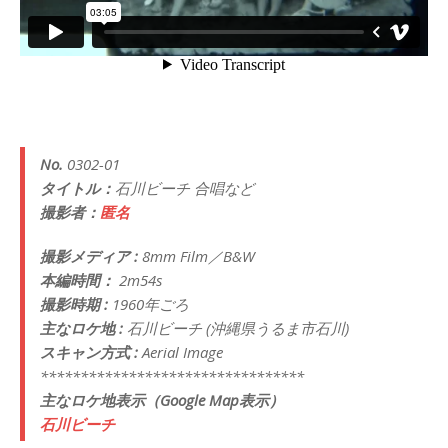
No.
0302-01
タイトル：
石川ビーチ 合唱など
撮影者：
匿名
撮影メディア :
8mm Film／B&W
本編時間：
2m54s
撮影時期 :
1960年ごろ
主なロケ地 :
石川ビーチ (沖縄県うるま市石川)
スキャン方式 :
Aerial Image
*********************************
主なロケ地表示（Google Map表示）
石川ビーチ