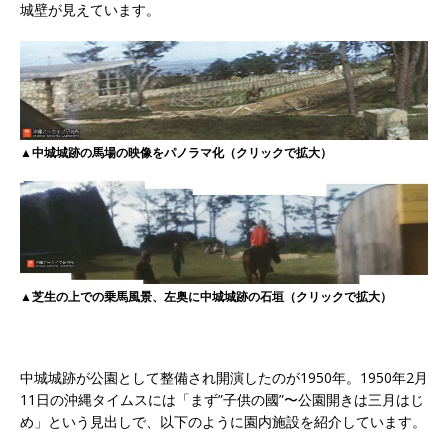
城壁が見えています。
▲中城城跡の馬場の映像をパノラマ化（クリックで拡大）
▲芝生の上での乗馬風景、左奥に中城城跡の石垣（クリックで拡大）
中城城跡が公園として整備され開演したのが1950年。1950年2月
11日の沖縄タイムスには「まず”子供の國”〜公園開きは三月はじ
め」という見出しで、以下のように園内施設を紹介しています。