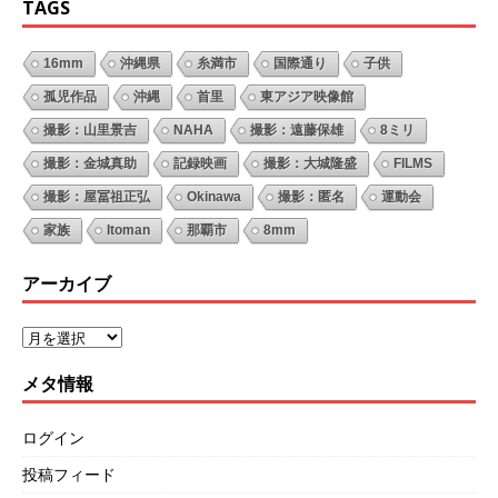
TAGS
16mm
沖縄県
糸満市
国際通り
子供
孤児作品
沖縄
首里
東アジア映像館
撮影：山里景吉
NAHA
撮影：遠藤保雄
8ミリ
撮影：金城真助
記録映画
撮影：大城隆盛
FILMS
撮影：屋冨祖正弘
Okinawa
撮影：匿名
運動会
家族
Itoman
那覇市
8mm
アーカイブ
メタ情報
ログイン
投稿フィード