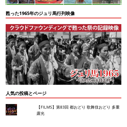
甦った1965年のジュリ馬行列映像
人気の投稿とページ
【FILMS】第83回 都おどり 歌舞伎おどり 多重
露光