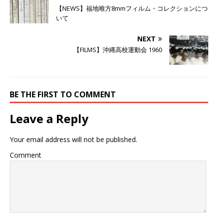
(
リ
(
【NEWS】福地唯方8mmフィルム・コレクションにつ
新
ッ
新
し
ク
し
いて
い
し
い
ウ
て
ウ
ィ
く
ィ
NEXT
ン
だ
ン
ド
さ
ド
【FILMS】沖縄高校運動会 1960
ウ
い
ウ
で
(
で
開
新
開
き
し
き
ま
い
ま
す
ウ
す
)
ィ
)
ン
BE THE FIRST TO COMMENT
ド
ウ
で
Leave a Reply
開
き
ま
す
Your email address will not be published.
)
Comment