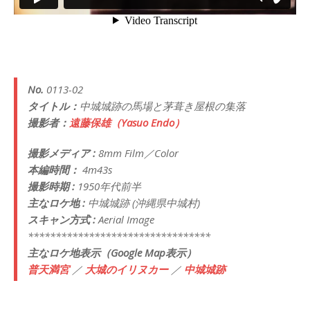
No.
0113-02
タイトル：
中城城跡の馬場と茅葺き屋根の集落
撮影者：
遠藤保雄（Yasuo Endo）
撮影メディア :
8mm Film／Color
本編時間：
4m43s
撮影時期 :
1950年代前半
主なロケ地 :
中城城跡 (沖縄県中城村)
スキャン方式 :
Aerial Image
*********************************
主なロケ地表示（Google Map表示）
普天満宮
／
大城のイリヌカー
／
中城城跡