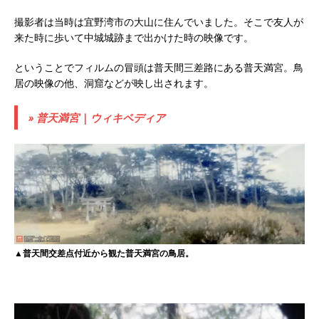
撮影者は当時は宜野湾市の大山に住んでいました。そこで友人が
来た時に歩いて中城城跡まで出かけた時の映像です。
ということでフィルムの冒頭は普天間三差路にある普天満宮。鳥
居の映像の他、洞窟などが映し出されます。
» 普天満宮 | ウィキペディア
▲普天間交差点付近から観た普天満宮の鳥居。