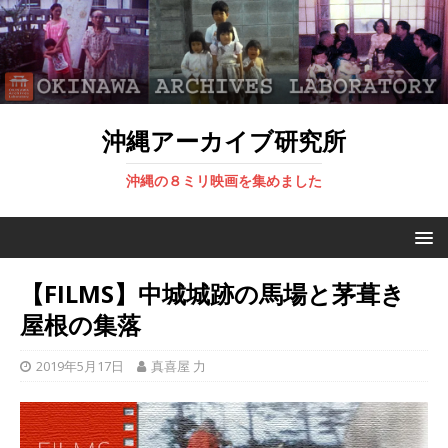
沖縄アーカイブ研究所
沖縄の８ミリ映画を集めました
【FILMS】中城城跡の馬場と茅葺き
屋根の集落
2019年5月17日
真喜屋 力