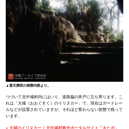
▲普天満宮の洞窟内部より。
つづいて北中城村内にはいり、道路脇の井戸に立ち寄ります。こ
れは「大城（おおぐすく）のイリヌカー」で、現在はガードレー
ルなどが設置されていますが、それほど変わらない状態で残って
います。
» 大城のイリヌカー | 北中城村観光ポータルサイト「きたポ」