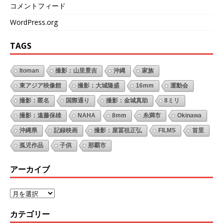
コメントフィード
WordPress.org
TAGS
Itoman
撮影：山里景吉
沖縄
家族
東アジア映像館
撮影：大城隆盛
16mm
運動会
撮影：匿名
国際通り
撮影：金城真助
8ミリ
撮影：遠藤保雄
NAHA
8mm
糸満市
Okinawa
沖縄県
記録映画
撮影：屋冨祖正弘
FILMS
首里
孤児作品
子供
那覇市
アーカイブ
カテゴリー