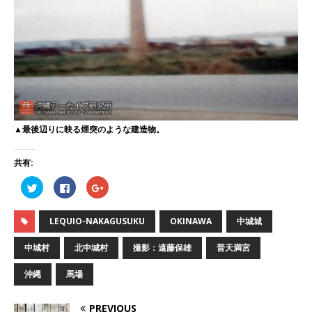
▲最後辺りに映る煙突のような建造物。
共有:
ク
F
ク
リ
a
リ
ッ
c
ッ
ク
e
ク
し
b
し
LEQUIO-NAKAGUSUKU
OKINAWA
中城城
て
o
て
T
o
G
w
k
o
中城村
北中城村
撮影：遠藤保雄
普天満宮
i
で
o
t
共
g
t
有
l
沖縄
馬場
e
す
e
r
る
+
で
に
で
共
は
共
PREVIOUS
有
ク
有