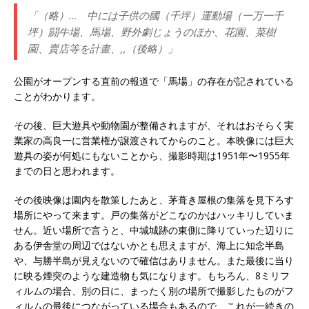
「（略）… 中には子供の國（千坪）運動場（一万一千
坪）闘牛場、馬場、野外劇じょうのほか、花園、菜樹
園、賣店等を計畫、,,（後略）」
公園がオープンする直前の報道で「馬場」の存在が記されている
ことがわかります。
その後、巨大遊具や動物園が整備されますが、それはおそらく実
業家の高良一に営業権が譲渡されてからのこと。本映像には巨大
遊具の姿が何処にもないことから、撮影時期は1951年〜1955年
までの日と思われます。
その後映像は園内を散策したあと、茅葺き屋根の集落を見下ろす
場所にやって来ます。戸の集落がどこなのかはハッキリしていま
せん。近い場所で言うと、中城城跡の東側に降りていった辺りに
ある伊舎堂の周辺ではないかとも思えますが、海上に知念半島
や、与勝半島が見えないので確信はありません。また最後に当り
に映る煙突のような建造物も気になります。もちろん、8ミリフ
ィルムの場合、別の日に、まったく別の場所で撮影したものがフ
ィルムの最後につながっている場合もあるので、これが一続きの