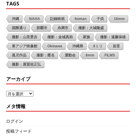
TAGS
沖縄
NAHA
記録映画
Itoman
子供
16mm
国際通り
那覇市
糸満市
撮影：大城隆盛
撮影：山里景吉
撮影：金城真助
家族
撮影：遠藤保雄
東アジア映像館
Okinawa
沖縄県
8ミリ
首里
孤児作品
撮影：匿名
運動会
8mm
FILMS
撮影：屋冨祖正弘
アーカイブ
メタ情報
ログイン
投稿フィード