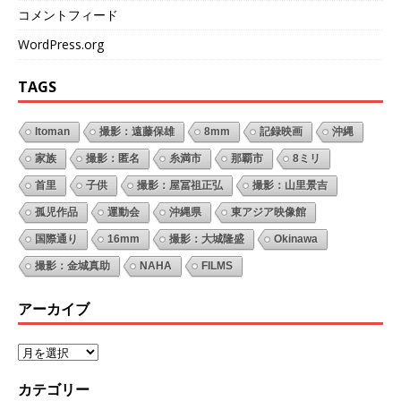
コメントフィード
WordPress.org
TAGS
Itoman
撮影：遠藤保雄
8mm
記録映画
沖縄
家族
撮影：匿名
糸満市
那覇市
8ミリ
首里
子供
撮影：屋冨祖正弘
撮影：山里景吉
孤児作品
運動会
沖縄県
東アジア映像館
国際通り
16mm
撮影：大城隆盛
Okinawa
撮影：金城真助
NAHA
FILMS
アーカイブ
カテゴリー