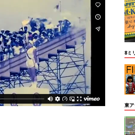
8ミ
東ア