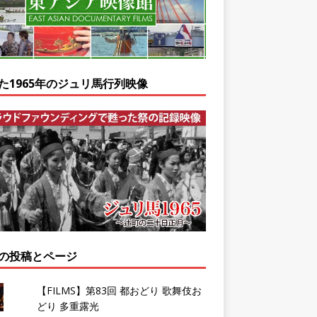
た1965年のジュリ馬行列映像
の投稿とページ
【FILMS】第83回 都おどり 歌舞伎お
どり 多重露光