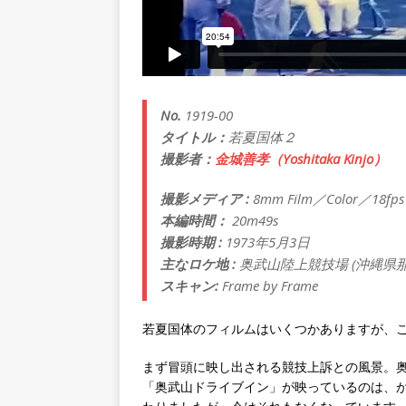
No.
1919-00
タイトル：
若夏国体２
撮影者：
金城善孝（Yoshitaka Kinjo）
撮影メディア :
8mm Film／Color／18fps
本編時間：
20m49s
撮影時期 :
1973年5月3日
主なロケ地 :
奥武山陸上競技場 (沖縄県
スキャン:
Frame by Frame
若夏国体のフィルムはいくつかありますが、
まず冒頭に映し出される競技上訴との風景。
「奥武山ドライブイン」が映っているのは、