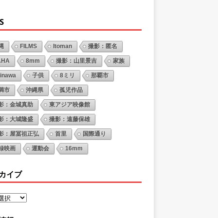
S
縄
FILMS
Itoman
撮影：匿名
AHA
8mm
撮影：山里景吉
家族
inawa
子供
8ミリ
那覇市
満市
沖縄県
孤児作品
影：金城真助
東アジア映像館
影：大城隆盛
撮影：遠藤保雄
影：屋冨祖正弘
首里
国際通り
録映画
運動会
16mm
カイブ