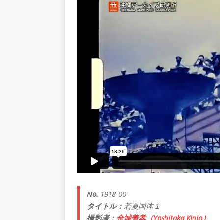
No.
1918-00
タイトル：
若夏国体１
撮影者：
金城善孝（Yoshitaka Kinjo）