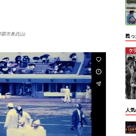
那覇市奥武山)
甦っ
人気