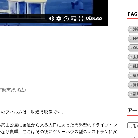
TAG
沖
N
Ok
糸
撮
撮
撮
那覇市奥武山)
記
アー
このフィルムは一味違う映像です。
奥武山公園に国道から入る入口にあった円盤型のドライブイン
かなり貴重。ここはその後にツリーハウス型のレストランに変