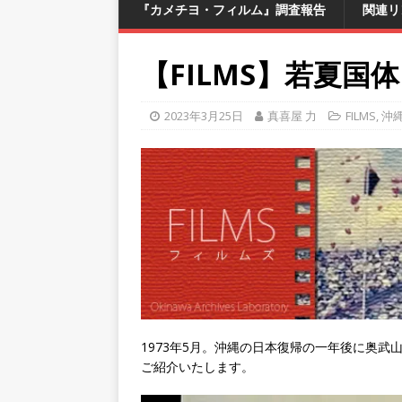
『カメチヨ・フィルム』調査報告
関連リ
【FILMS】若夏国体
2023年3月25日
真喜屋 力
FILMS
,
沖
1973年5月。沖縄の日本復帰の一年後に奥
ご紹介いたします。