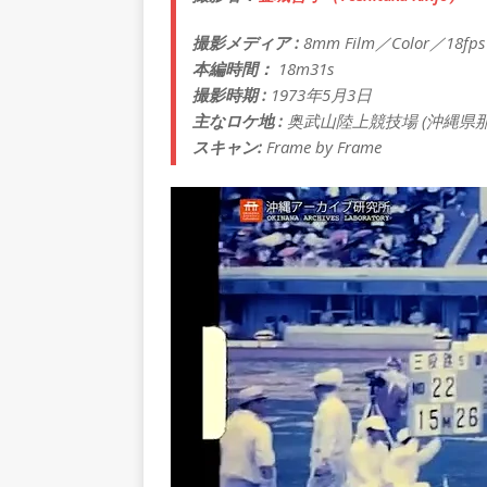
撮影メディア :
8mm Film／Color／18fps
本編時間：
18m31s
撮影時期 :
1973年5月3日
主なロケ地 :
奥武山陸上競技場 (沖縄県
スキャン:
Frame by Frame