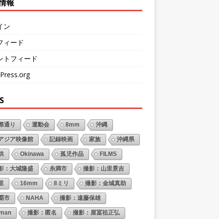
情報
イン
フィード
ントフィード
Press.org
S
際通り
運動会
8mm
沖縄
アジア映像館
記録映画
家族
沖縄県
供
Okinawa
孤児作品
FILMS
影：大城隆盛
糸満市
撮影：山里景吉
里
16mm
8ミリ
撮影：金城真助
覇市
NAHA
撮影：遠藤保雄
oman
撮影：匿名
撮影：屋冨祖正弘