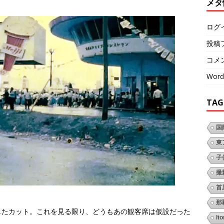
。
メタ
ログ
投稿
コメ
Word
TAG
国
東
子
撮
首
那
したカット。これを見る限り、どうもあの観客席は仮設だった
It