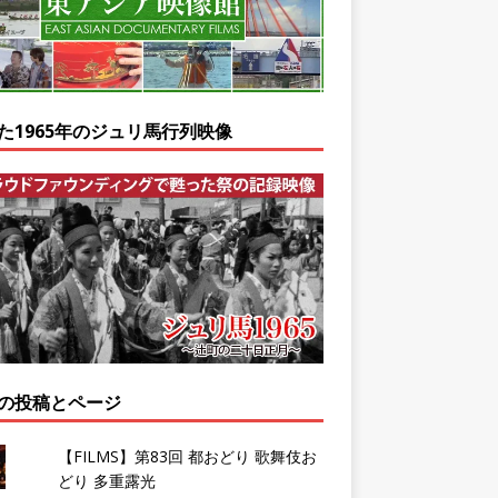
た1965年のジュリ馬行列映像
の投稿とページ
【FILMS】第83回 都おどり 歌舞伎お
どり 多重露光