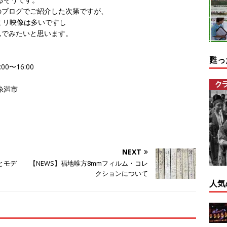
のブログでご紹介した次第ですが、
ミリ映像は多いですし
んでみたいと思います。
甦っ
0〜16:00
糸満市
NEXT
とモデ
【NEWS】福地唯方8mmフィルム・コレ
クションについて
人気