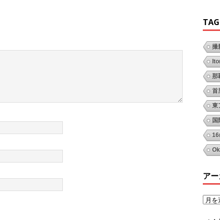
TAG
撮
It
那
首
東
国
1
Ok
アー