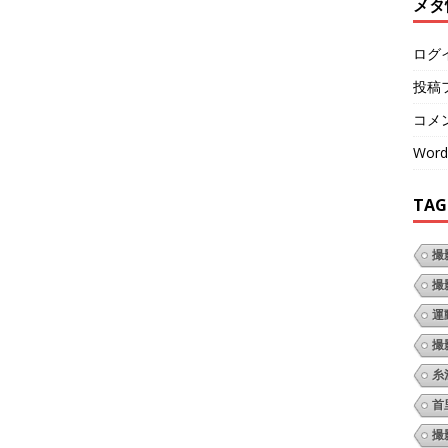
メタ
ログ
投稿
コメ
Word
TAG
撮
撮
運
撮
糸
首
撮