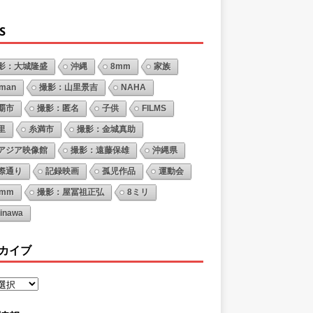
S
影：大城隆盛
沖縄
8mm
家族
oman
撮影：山里景吉
NAHA
覇市
撮影：匿名
子供
FILMS
里
糸満市
撮影：金城真助
アジア映像館
撮影：遠藤保雄
沖縄県
際通り
記録映画
孤児作品
運動会
6mm
撮影：屋冨祖正弘
8ミリ
inawa
カイブ