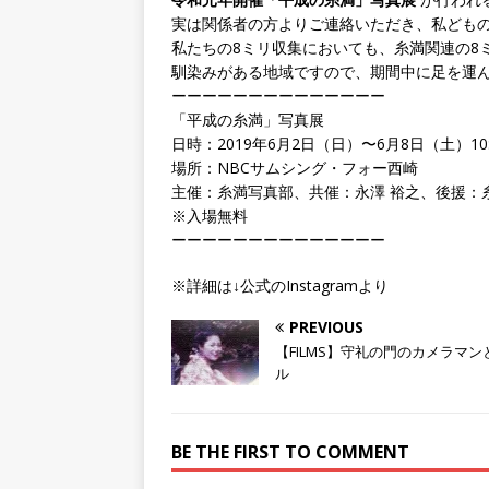
実は関係者の方よりご連絡いただき、私ども
私たちの8ミリ収集においても、糸満関連の8
馴染みがある地域ですので、期間中に足を運
ーーーーーーーーーーーーーー
「平成の糸満」写真展
日時：2019年6月2日（日）〜6月8日（土）10:0
場所：NBCサムシング・フォー西崎
主催：糸満写真部、共催：永澤 裕之、後援：
※入場無料
ーーーーーーーーーーーーーー
※詳細は↓公式のInstagramより
PREVIOUS
【FILMS】守礼の門のカメラマン
ル
BE THE FIRST TO COMMENT