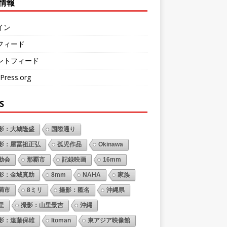
情報
イン
フィード
ントフィード
Press.org
S
影：大城隆盛
国際通り
影：屋冨祖正弘
孤児作品
Okinawa
動会
那覇市
記録映画
16mm
影：金城真助
8mm
NAHA
家族
満市
8ミリ
撮影：匿名
沖縄県
里
撮影：山里景吉
沖縄
影：遠藤保雄
Itoman
東アジア映像館