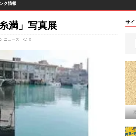
ンク情報
の糸満」写真展
サイ
ニュース
0