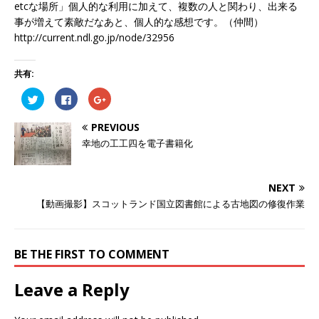
etcな場所」個人的な利用に加えて、複数の人と関わり、出来る
事が増えて素敵だなあと、個人的な感想です。（仲間）
http://current.ndl.go.jp/node/32956
共有:
ク
F
ク
リ
a
リ
ッ
c
ッ
ク
e
ク
PREVIOUS
し
b
し
て
o
て
幸地の工工四を電子書籍化
T
o
G
w
k
o
i
で
o
t
共
g
t
有
l
NEXT
e
す
e
r
る
+
【動画撮影】スコットランド国立図書館による古地図の修復作業
で
に
で
共
は
共
有
ク
有
(
リ
(
新
ッ
新
し
ク
し
BE THE FIRST TO COMMENT
い
し
い
ウ
て
ウ
ィ
く
ィ
Leave a Reply
ン
だ
ン
ド
さ
ド
ウ
い
ウ
で
(
で
開
新
開