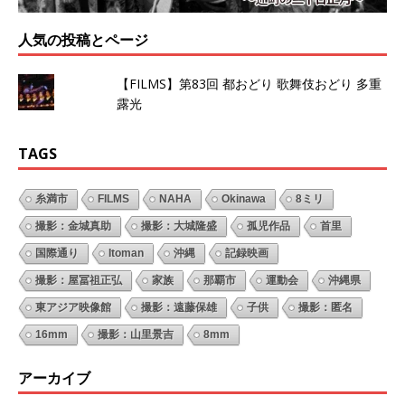
人気の投稿とページ
【FILMS】第83回 都おどり 歌舞伎おどり 多重
露光
TAGS
糸満市
FILMS
NAHA
Okinawa
8ミリ
撮影：金城真助
撮影：大城隆盛
孤児作品
首里
国際通り
Itoman
沖縄
記録映画
撮影：屋冨祖正弘
家族
那覇市
運動会
沖縄県
東アジア映像館
撮影：遠藤保雄
子供
撮影：匿名
16mm
撮影：山里景吉
8mm
アーカイブ