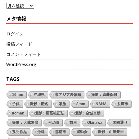
メタ情報
ログイン
投稿フィード
コメントフィード
WordPress.org
TAGS
16mm
沖縄県
東アジア映像館
撮影：遠藤保雄
子供
撮影：匿名
家族
8mm
NAHA
糸満市
Itoman
撮影：屋冨祖正弘
撮影：金城真助
撮影：大城隆盛
FILMS
首里
Okinawa
国際通り
孤児作品
沖縄
那覇市
運動会
撮影：山里景吉