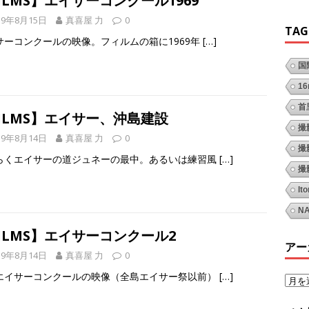
ILMS】エイサーコンクール1969
19年8月15日
真喜屋 力
0
TAG
サーコンクールの映像。フィルムの箱に1969年
[…]
国
1
首
ILMS】エイサー、沖島建設
撮
19年8月14日
真喜屋 力
0
撮
らくエイサーの道ジュネーの最中。あるいは練習風
[…]
撮
It
N
ILMS】エイサーコンクール2
アー
19年8月14日
真喜屋 力
0
エイサーコンクールの映像（全島エイサー祭以前）
[…]