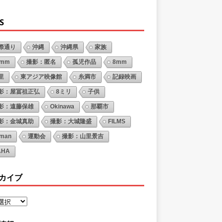
S
際通り
沖縄
沖縄県
家族
6mm
撮影：匿名
孤児作品
8mm
里
東アジア映像館
糸満市
記録映画
影：屋冨祖正弘
8ミリ
子供
影：遠藤保雄
Okinawa
那覇市
影：金城真助
撮影：大城隆盛
FILMS
oman
運動会
撮影：山里景吉
AHA
カイブ