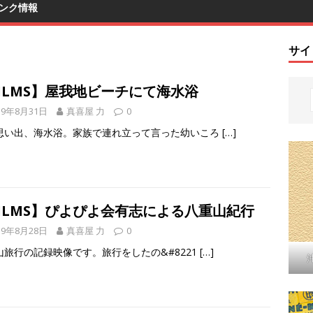
ンク情報
サイ
ILMS】屋我地ビーチにて海水浴
19年8月31日
真喜屋 力
0
思い出、海水浴。家族で連れ立って言った幼いころ
[…]
FILMS】ぴよぴよ会有志による八重山紀行
19年8月28日
真喜屋 力
0
山旅行の記録映像です。旅行をしたの&#8221
[…]