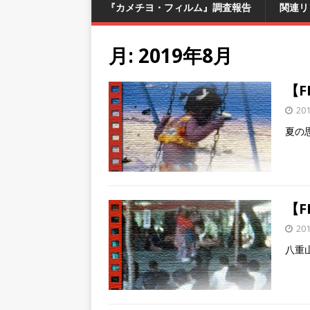
『カメチヨ・フィルム』調査報告
関連リ
月:
2019年8月
【F
20
夏の
【
20
八重