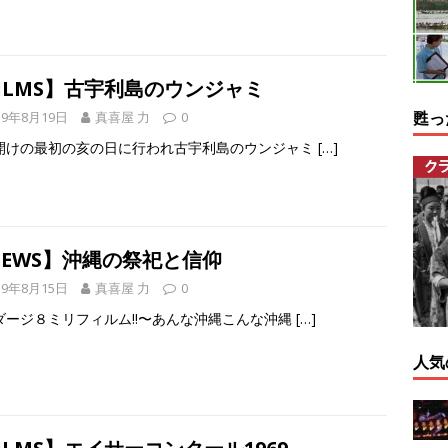
ILMS】古宇利島のウンジャミ
甦っ
19年8月19日
真喜屋 力
0
開けの最初の亥の日に行われ古宇利島のウンジャミ
[…]
NEWS】沖縄の祭祀と信仰
19年8月15日
真喜屋 力
0
ダージ８ミリフィルム!!〜あんな沖縄こんな沖縄
[…]
人気