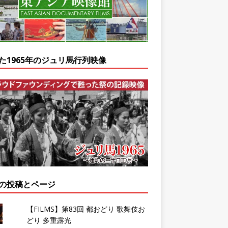
た1965年のジュリ馬行列映像
の投稿とページ
【FILMS】第83回 都おどり 歌舞伎お
どり 多重露光