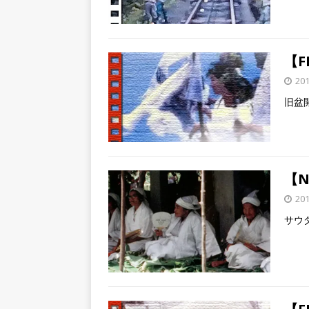
【F
20
旧盆
【
20
サウ