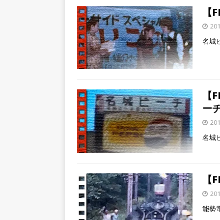
【F
20
名城
【F
ー
20
名城
【F
20
能勢