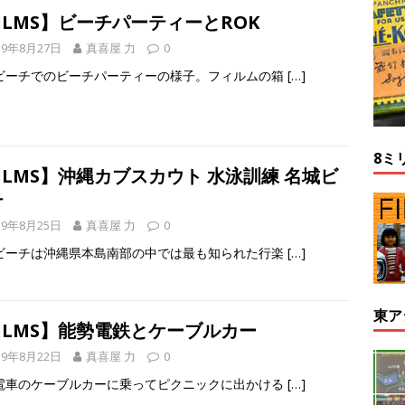
ILMS】ビーチパーティーとROK
19年8月27日
真喜屋 力
0
ビーチでのビーチパーティーの様子。フィルムの箱
[…]
8ミ
ILMS】沖縄カブスカウト 水泳訓練 名城ビ
チ
19年8月25日
真喜屋 力
0
ビーチは沖縄県本島南部の中では最も知られた行楽
[…]
東ア
ILMS】能勢電鉄とケーブルカー
19年8月22日
真喜屋 力
0
電車のケーブルカーに乗ってピクニックに出かける
[…]