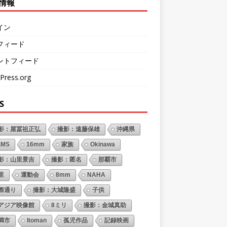
情報
イン
フィード
ントフィード
Press.org
S
影：屋冨祖正弘
撮影：遠藤保雄
沖縄県
LMS
16mm
家族
Okinawa
影：山里景吉
撮影：匿名
那覇市
里
運動会
8mm
NAHA
際通り
撮影：大城隆盛
子供
アジア映像館
8ミリ
撮影：金城真助
満市
Itoman
孤児作品
記録映画