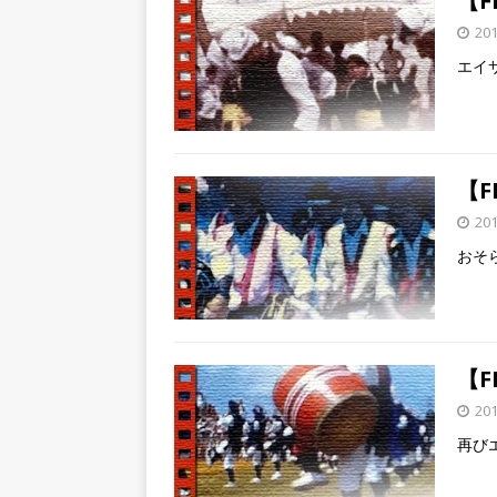
【F
20
エイ
【F
20
おそ
【F
20
再び