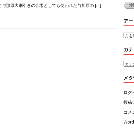
て与那原大綱引きの会場としても使われた与那原の
[…]
沖
アー
カテ
メタ
ログ
投稿
コメ
Word