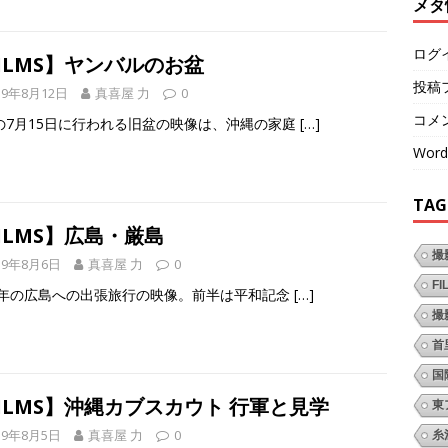
メタ
ログ
ILMS】ヤンバルのお盆
投稿
19年8月12日
真喜屋 力
0
コメ
の7月15日に行われる旧盆の映像は、沖縄の家庭
[…]
Word
TAG
ILMS】広島・厳島
撮
19年8月6日
真喜屋 力
0
FI
60年の広島への出張旅行の映像。前半は平和記念
[…]
撮
首
国
ILMS】沖縄カブスカウト 行軍と見学
東
19年8月5日
真喜屋 力
0
糸