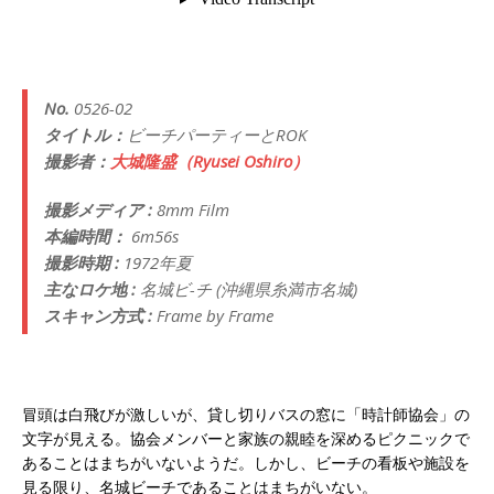
No.
0526-02
タイトル：
ビーチパーティーとROK
撮影者：
大城隆盛（Ryusei Oshiro）
撮影メディア :
8mm Film
本編時間：
6m56s
撮影時期 :
1972年夏
主なロケ地 :
名城ビ-チ (沖縄県糸満市名城)
スキャン方式 :
Frame by Frame
冒頭は白飛びが激しいが、貸し切りバスの窓に「時計師協会」の
文字が見える。協会メンバーと家族の親睦を深めるピクニックで
あることはまちがいないようだ。しかし、ビーチの看板や施設を
見る限り、名城ビーチであることはまちがいない。