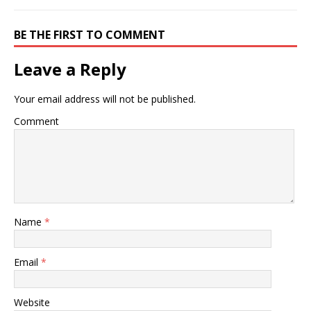
で
(
で
開
新
開
き
し
き
BE THE FIRST TO COMMENT
ま
い
ま
す
ウ
す
)
ィ
)
ン
Leave a Reply
ド
ウ
で
開
Your email address will not be published.
き
ま
す
Comment
)
Name
*
Email
*
Website