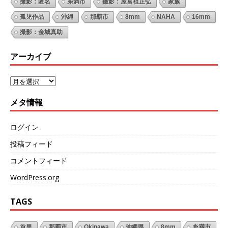
撮影：匿名
糸満市
撮影：屋冨祖正弘
家族
孤児作品
沖縄
那覇市
8mm
NAHA
16mm
撮影：金城真助
アーカイブ
メタ情報
ログイン
投稿フィード
コメントフィード
WordPress.org
TAGS
首里
那覇市
Okinawa
沖縄県
8mm
糸満市