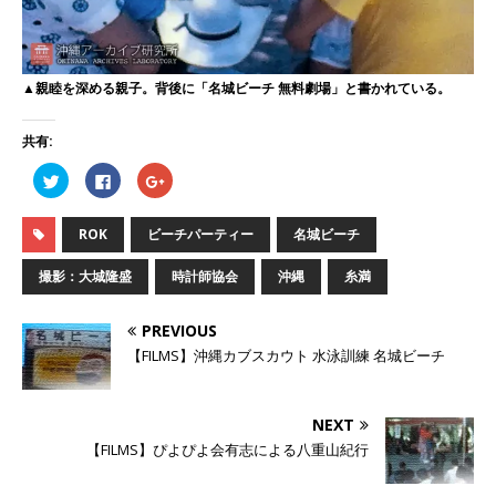
▲親睦を深める親子。背後に「名城ビーチ 無料劇場」と書かれている。
共有:
ク
F
ク
リ
a
リ
ッ
c
ッ
ク
e
ク
し
b
し
ROK
ビーチパーティー
名城ビーチ
て
o
て
T
o
G
w
k
o
撮影：大城隆盛
時計師協会
沖縄
糸満
i
で
o
t
共
g
t
有
l
e
す
e
PREVIOUS
r
る
+
で
に
で
【FILMS】沖縄カブスカウト 水泳訓練 名城ビーチ
共
は
共
有
ク
有
(
リ
(
新
ッ
新
し
ク
し
NEXT
い
し
い
ウ
て
ウ
【FILMS】ぴよぴよ会有志による八重山紀行
ィ
く
ィ
ン
だ
ン
ド
さ
ド
ウ
い
ウ