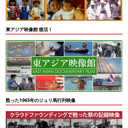
東アジア映像館 復活！
甦った1965年のジュリ馬行列映像