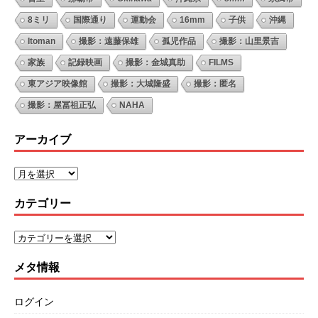
8ミリ
国際通り
運動会
16mm
子供
沖縄
Itoman
撮影：遠藤保雄
孤児作品
撮影：山里景吉
家族
記録映画
撮影：金城真助
FILMS
東アジア映像館
撮影：大城隆盛
撮影：匿名
撮影：屋冨祖正弘
NAHA
アーカイブ
カテゴリー
メタ情報
ログイン