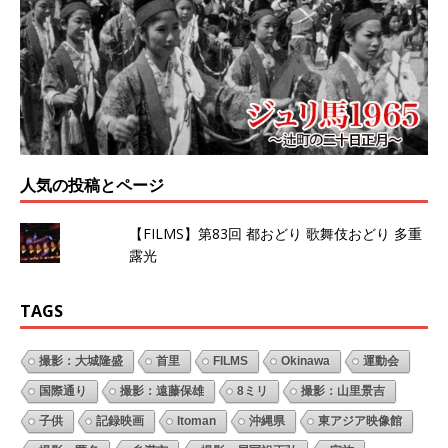
人気の投稿とページ
【FILMS】第83回 都おどり 歌舞伎おどり 多重
露光
TAGS
撮影：大城隆盛
首里
FILMS
Okinawa
運動会
国際通り
撮影：遠藤保雄
8ミリ
撮影：山里景吉
子供
記録映画
Itoman
沖縄県
東アジア映像館