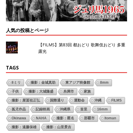
人気の投稿とページ
【FILMS】第83回 都おどり 歌舞伎おどり 多重
露光
TAGS
8ミリ
撮影：金城真助
東アジア映像館
8mm
子供
撮影：大城隆盛
糸満市
家族
撮影：屋冨祖正弘
国際通り
運動会
沖縄
FILMS
孤児作品
記録映画
沖縄県
首里
16mm
Okinawa
NAHA
撮影：匿名
那覇市
Itoman
撮影：遠藤保雄
撮影：山里景吉