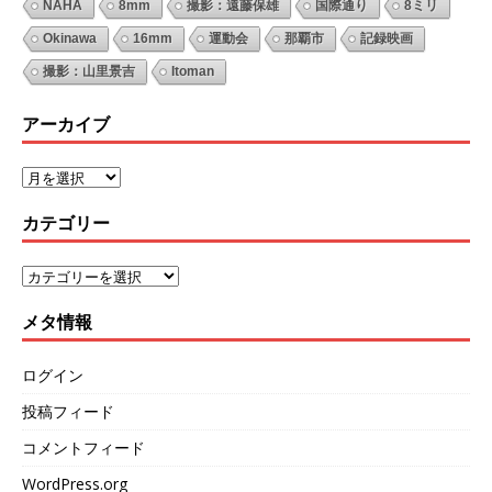
NAHA
8mm
撮影：遠藤保雄
国際通り
8ミリ
Okinawa
16mm
運動会
那覇市
記録映画
撮影：山里景吉
Itoman
アーカイブ
カテゴリー
メタ情報
ログイン
投稿フィード
コメントフィード
WordPress.org