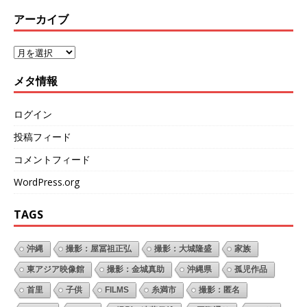
アーカイブ
メタ情報
ログイン
投稿フィード
コメントフィード
WordPress.org
TAGS
沖縄
撮影：屋冨祖正弘
撮影：大城隆盛
家族
東アジア映像館
撮影：金城真助
沖縄県
孤児作品
首里
子供
FILMS
糸満市
撮影：匿名