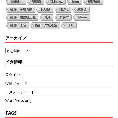
国際通り
那覇市
Okinawa
8mm
記録映画
撮影：金城真助
NAHA
FILMS
運動会
撮影：屋冨祖正弘
沖縄
糸満市
16mm
撮影：匿名
撮影：大城隆盛
8ミリ
アーカイブ
メタ情報
ログイン
投稿フィード
コメントフィード
WordPress.org
TAGS