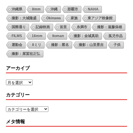
沖縄県
8mm
沖縄
那覇市
NAHA
撮影：大城隆盛
Okinawa
家族
東アジア映像館
国際通り
記録映画
首里
糸満市
撮影：遠藤保雄
FILMS
16mm
Itoman
撮影：金城真助
孤児作品
運動会
8ミリ
撮影：匿名
撮影：山里景吉
子供
撮影：屋冨祖正弘
アーカイブ
カテゴリー
メタ情報