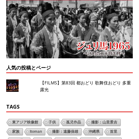
人気の投稿とページ
【FILMS】第83回 都おどり 歌舞伎おどり 多重
露光
TAGS
東アジア映像館
子供
孤児作品
撮影：山里景吉
家族
Itoman
撮影：遠藤保雄
沖縄県
首里