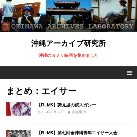
沖縄アーカイブ研究所
沖縄の８ミリ映画を集めました
まとめ：エイサー
【FILMS】諸見里の旗スガシー
2021年8月22日
真喜屋 力
【FILMS】第七回全沖縄青年エイサー大会