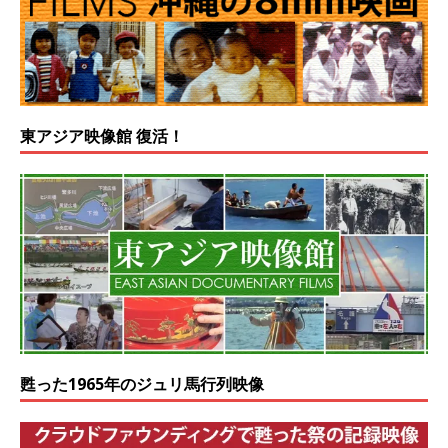
東アジア映像館 復活！
甦った1965年のジュリ馬行列映像