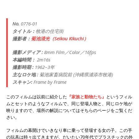
No.
0776-01
タイトル：
牧港の住宅街
撮影者：
菊池清光（Seikou Kikuchi）
撮影メディア :
8mm Film／Color／16fps
本編時間：
2m16s
撮影時期 :
1962~3年
主なロケ地 :
菊池家畜病院前 (沖縄県浦添市牧港)
スキャン:
Frame by Frame
このフィルムは以前に紹介した
『家族と動物たち』
というフィル
ムとセットのようなフィルムで、同じ登場人物と、同じロケ地が
映りますので、場所の解説についてはそちらのページをご覧くだ
さい。
フィルムの幕開けでいきなり車に乗って登場する女の子。この手
の玩具は時々出てきますが、だいたい70年代でプラスチックの外