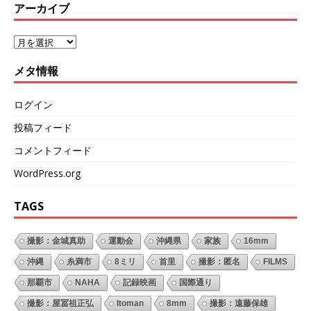
アーカイブ
メタ情報
ログイン
投稿フィード
コメントフィード
WordPress.org
TAGS
撮影：金城真助
運動会
沖縄県
家族
16mm
沖縄
糸満市
8ミリ
首里
撮影：匿名
FILMS
那覇市
NAHA
記録映画
国際通り
撮影：屋冨祖正弘
Itoman
8mm
撮影：遠藤保雄