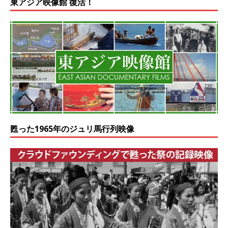
東アジア映像館 復活！
甦った1965年のジュリ馬行列映像