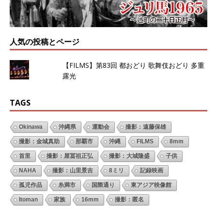
人気の投稿とページ
【FILMS】第83回 都おどり 歌舞伎おどり 多重
露光
TAGS
Okinawa
沖縄県
運動会
撮影：遠藤保雄
撮影：金城真助
那覇市
沖縄
FILMS
8mm
首里
撮影：屋冨祖正弘
撮影：大城隆盛
子供
NAHA
撮影：山里景吉
8ミリ
記録映画
孤児作品
糸満市
国際通り
東アジア映像館
Itoman
家族
16mm
撮影：匿名