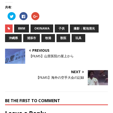
共有:
ク
F
ク
リ
a
リ
ッ
c
ッ
ク
e
ク
し
b
し
8MM
OKINAWA
子供
撮影：菊池清光
て
o
て
T
o
G
w
k
o
沖縄県
浦添市
牧港
獣医
玩具
i
で
o
t
共
g
t
有
l
e
す
e
PREVIOUS
r
る
+
で
に
で
【FILMS】山里医院の屋上から
共
は
共
有
ク
有
(
リ
(
新
ッ
新
し
ク
し
NEXT
い
し
い
ウ
て
ウ
【FILMS】海外の空手大会の記録
ィ
く
ィ
ン
だ
ン
ド
さ
ド
ウ
い
ウ
で
(
で
開
新
開
き
し
き
BE THE FIRST TO COMMENT
ま
い
ま
す
ウ
す
)
ィ
)
ン
ド