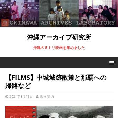
沖縄アーカイブ研究所
沖縄の８ミリ映画を集めました
【FILMS】中城城跡散策と那覇への
帰路など
2021年1月18日
真喜屋 力