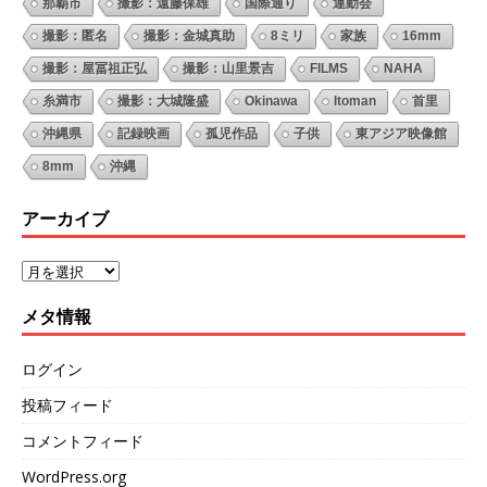
那覇市
撮影：遠藤保雄
国際通り
運動会
撮影：匿名
撮影：金城真助
8ミリ
家族
16mm
撮影：屋冨祖正弘
撮影：山里景吉
FILMS
NAHA
糸満市
撮影：大城隆盛
Okinawa
Itoman
首里
沖縄県
記録映画
孤児作品
子供
東アジア映像館
8mm
沖縄
アーカイブ
メタ情報
ログイン
投稿フィード
コメントフィード
WordPress.org