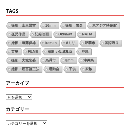
TAGS
撮影：山里景吉
16mm
撮影：匿名
東アジア映像館
孤児作品
記録映画
Okinawa
NAHA
撮影：遠藤保雄
Itoman
8ミリ
那覇市
国際通り
首里
FILMS
撮影：金城真助
沖縄
撮影：大城隆盛
糸満市
8mm
沖縄県
撮影：屋冨祖正弘
運動会
子供
家族
アーカイブ
カテゴリー