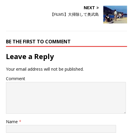
ド
さ
ド
ウ
い
ウ
NEXT
で
(
で
開
新
開
【FILMS】大掃除して奥武島
き
し
き
ま
い
ま
す
ウ
す
)
ィ
)
ン
ド
ウ
で
BE THE FIRST TO COMMENT
開
き
ま
Leave a Reply
す
)
Your email address will not be published.
Comment
Name
*