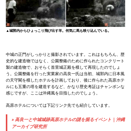
▲城郭内からひょっこり飛び出す羊。何気に馬も映り込んでいる。
中城の正門がしっかりと撮影されています。これはもちろん、歴
史的な建造物ではなく、公園整備のために作られたコンクリート
製の建造物で、おそらく首里城正殿を模して再現したのでしょ
う。公園整備を行った実業家の高良一氏は当初、城郭内に日本風
の天守閣を模したホテルを計画しており、後に作られた高原ホテ
ルにも五重の塔を建造するなど、かなり歴史考証はチャンポンな
感じですが、ここは沖縄風を目指したのでしょう。
高原ホテルについては下記リンク先でも紹介しています。
» 高良一と中城城跡高原ホテルの謎を掘るイベント | 沖縄
アーカイブ研究所