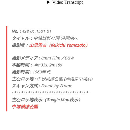
No.
1498-01,1501-01
タイトル：
中城城趾公園 遊園地へ
撮影者：
山里景吉（Keikichi Yamazato）
撮影メディア :
8mm Film／B&W
本編時間：
4m33s, 2m15s
撮影時期 :
1960年代
主なロケ地 :
中城城跡公園 (沖縄県中城村)
スキャン方式 :
Frame by Frame
*********************************
主なロケ地表示（Google Map表示）
中城城跡公園