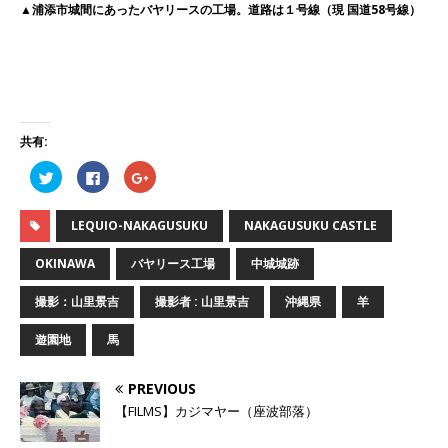
▲浦添市城間にあったバヤリースの工場。道路は１号線（現 国道58号線）
共有:
ク
F
ク
リ
a
リ
ッ
c
ッ
ク
e
ク
し
b
し
LEQUIO-NAKAGUSUKU
NAKAGUSUKU CASTLE
て
o
て
T
o
G
w
k
o
OKINAWA
バヤリース工場
中城城跡
i
で
o
t
共
g
t
有
l
撮影：山里景吉
撮影者 : 山里景吉
沖縄県
羊
e
す
e
r
る
+
で
に
で
遊園地
馬
共
は
共
有
ク
有
(
リ
(
新
ッ
新
PREVIOUS
し
ク
し
い
し
い
【FILMS】カジマヤー（座波部落）
ウ
て
ウ
ィ
く
ィ
ン
だ
ン