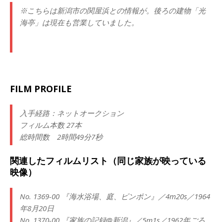
※こちらは新潟市の関屋浜との情報が。後ろの建物「光
海亭」は現在も営業していました。
FILM PROFILE
入手経路：ネットオークション
フィルム本数 27本
総時間数 2時間49分7秒
関連したフィルムリスト（同じ家族が映っている
映像）
No. 1369-00 『海水浴場、庭、ピンポン』／4m20s／1964
年8月20日
No. 1370-00 『家族の記録@新潟』／5m1s／1962年ごろ