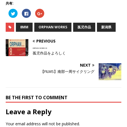
共有:
ク
F
ク
リ
a
リ
ッ
c
ッ
ク
e
ク
し
b
し
8MM
ORPHAN WORKS
孤児作品
新潟県
て
o
て
T
o
G
w
k
o
i
で
o
PREVIOUS
t
共
g
t
有
l
ORPHAN WORKS 00
e
す
e
孤児作品をよろしく
r
る
+
で
に
で
共
は
共
有
ク
有
NEXT
(
リ
(
新
ッ
新
【FILMS】南部一周サイクリング
し
ク
し
い
し
い
ウ
て
ウ
ィ
く
ィ
ン
だ
ン
ド
さ
ド
ウ
い
ウ
BE THE FIRST TO COMMENT
で
(
で
開
新
開
き
し
き
ま
い
ま
Leave a Reply
す
ウ
す
)
ィ
)
ン
ド
Your email address will not be published.
ウ