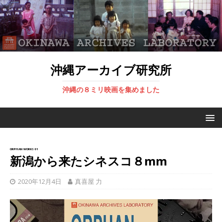
沖縄アーカイブ研究所
沖縄の８ミリ映画を集めました
ORPHAN WORKS 01
新潟から来たシネスコ８mm
2020年12月4日
真喜屋 力