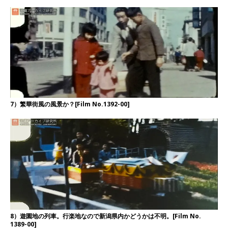
7）繁華街風の風景か？[Film No.1392-00]
8）遊園地の列車。行楽地なので新潟県内かどうかは不明。[Film No.
1389-00]