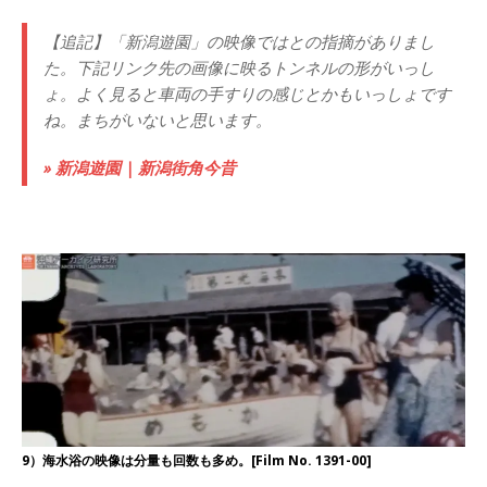
【追記】「新潟遊園」の映像ではとの指摘がありまし
た。下記リンク先の画像に映るトンネルの形がいっし
ょ。よく見ると車両の手すりの感じとかもいっしょです
ね。まちがいないと思います。
» 新潟遊園 | 新潟街角今昔
9）海水浴の映像は分量も回数も多め。[Film No. 1391-00]