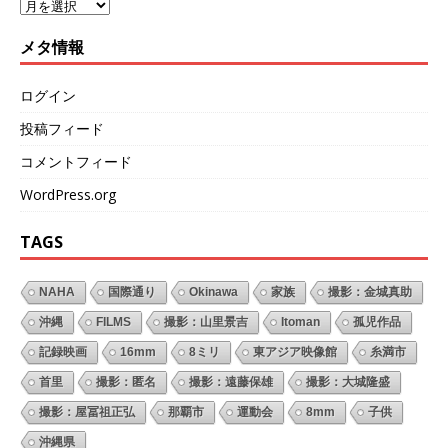
メタ情報
ログイン
投稿フィード
コメントフィード
WordPress.org
TAGS
NAHA
国際通り
Okinawa
家族
撮影：金城真助
沖縄
FILMS
撮影：山里景吉
Itoman
孤児作品
記録映画
16mm
8ミリ
東アジア映像館
糸満市
首里
撮影：匿名
撮影：遠藤保雄
撮影：大城隆盛
撮影：屋冨祖正弘
那覇市
運動会
8mm
子供
沖縄県