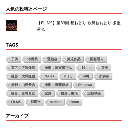
人気の投稿とページ
【FILMS】第83回 都おどり 歌舞伎おどり 多重
露光
TAGS
子供
沖縄県
運動会
孤児作品
国際通り
東アジア映像館
撮影：屋冨祖正弘
16mm
首里
撮影：大城隆盛
NAHA
8ミリ
沖縄
糸満市
撮影：山里景吉
撮影：遠藤保雄
Okinawa
撮影：金城真助
家族
撮影：匿名
記録映画
FILMS
那覇市
Itoman
8mm
アーカイブ