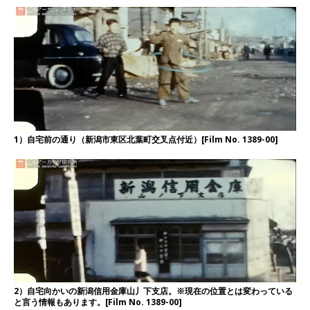
1）自宅前の通り（新潟市東区北葉町交叉点付近）[Film No. 1389-00]
2）自宅向かいの新潟信用金庫山丿下支店。※現在の位置とは変わっている
と言う情報もあります。[Film No. 1389-00]