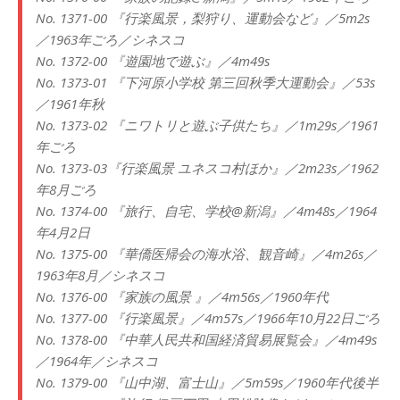
No. 1371-00 『行楽風景，梨狩り、運動会など』／5m2s
／1963年ごろ／シネスコ
No. 1372-00 『遊園地で遊ぶ』／4m49s
No. 1373-01 『下河原小学校 第三回秋季大運動会』／53s
／1961年秋
No. 1373-02 『ニワトリと遊ぶ子供たち』／1m29s／1961
年ごろ
No. 1373-03『行楽風景 ユネスコ村ほか』／2m23s／1962
年8月ごろ
No. 1374-00 『旅行、自宅、学校@新潟』／4m48s／1964
年4月2日
No. 1375-00 『華僑医帰会の海水浴、観音崎』／4m26s／
1963年8月／シネスコ
No. 1376-00 『家族の風景 』／4m56s／1960年代
No. 1377-00 『行楽風景』／4m57s／1966年10月22日ごろ
No. 1378-00 『中華人民共和国経済貿易展覧会』／4m49s
／1964年／シネスコ
No. 1379-00 『山中湖、富士山』／5m59s／1960年代後半