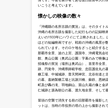
いこうと考えています。
懐かしの映像の数々
『沖繩縣の名所古蹟の實況』は、そのタイト
沖縄の名所古蹟を撮影した紀行ものの記録映
えいの1933年にハワイにて上映されました。
ほどの短編映画ですが、戦前の沖縄の風景が
られています。そのロケ地をざっと紹介する
那覇市全景、波の上宮、護国寺、沖縄電気会
館、奥山公園（奥武山公園：字幕のみで映像
招魂祭の実況（場所は奥武山）、首里市全景
跡、円覚寺、沖縄県師範学校、忠臣護佐丸の
糖工場、中城城跡、普天間神宮、北谷街道と
の墓、嘉納製糖工場と比謝川橋、蘇鉄、恩納
町及び轟の滝、羽地銅山、當山久蔵の像と金
仁城跡と源為朝公の墓、渡久地全景、そして
冒頭の空襲で消失する前の旧那覇市を撮影し
ットは、当時の市役所の塔の上から撮影され