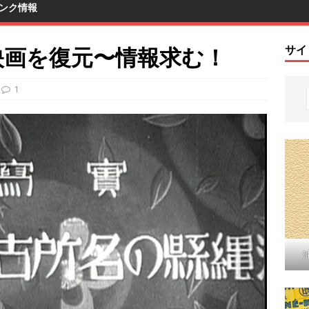
ンク情報
縄映画を復元〜情報求む！
サイ
1