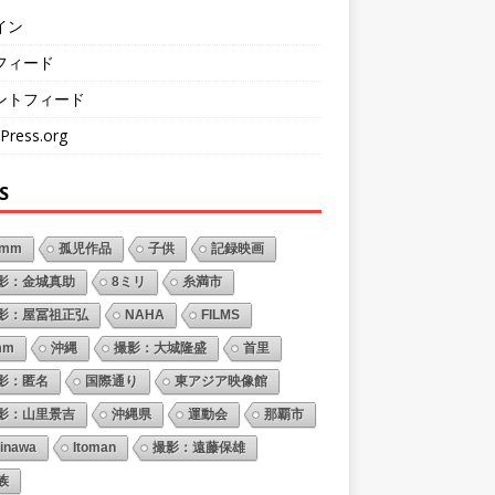
イン
フィード
ントフィード
Press.org
S
6mm
孤児作品
子供
記録映画
影：金城真助
8ミリ
糸満市
影：屋冨祖正弘
NAHA
FILMS
mm
沖縄
撮影：大城隆盛
首里
影：匿名
国際通り
東アジア映像館
影：山里景吉
沖縄県
運動会
那覇市
inawa
Itoman
撮影：遠藤保雄
族