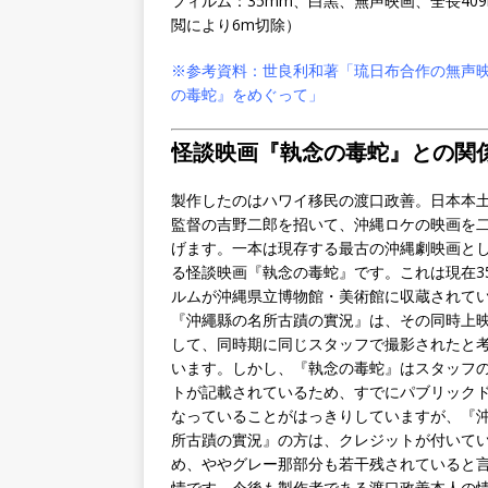
フィルム：35mm、白黒、無声映画、全長409
閲により6m切除）
※参考資料：世良利和著「琉日布合作の無声
の毒蛇』をめぐって」
怪談映画『執念の毒蛇』との関
製作したのはハワイ移民の渡口政善。日本本
監督の吉野二郎を招いて、沖縄ロケの映画を
げます。一本は現存する最古の沖縄劇映画と
る怪談映画『執念の毒蛇』です。これは現在3
ルムが沖縄県立博物館・美術館に収蔵されて
『沖繩縣の名所古蹟の實況』は、その同時上
して、同時期に同じスタッフで撮影されたと
います。しかし、『執念の毒蛇』はスタッフ
トが記載されているため、すでにパブリック
なっていることがはっきりしていますが、『
所古蹟の實況』の方は、クレジットが付いて
め、ややグレー那部分も若干残されていると
情です。今後も製作者である渡口政善本人の