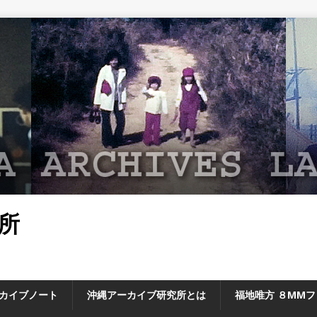
所
カイブノート
沖縄アーカイブ研究所とは
福地唯方 ８MM