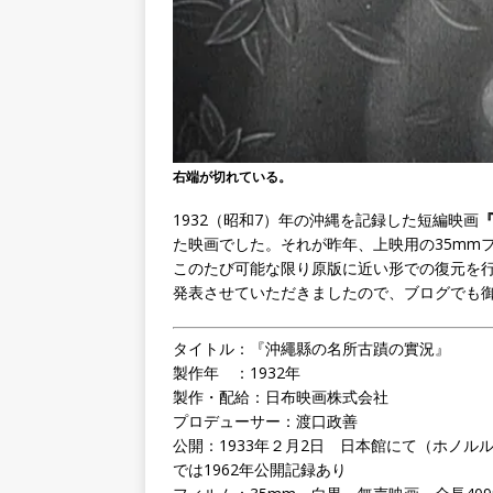
右端が切れている。
1932（昭和7）年の沖縄を記録した短編映画
た映画でした。それが昨年、上映用の35mm
このたび可能な限り原版に近い形での復元を行い
発表させていただきましたので、ブログでも
タイトル：『沖繩縣の名所古蹟の實況』
製作年 ：1932年
製作・配給：日布映画株式会社
プロデューサー：渡口政善
公開：1933年２月2日 日本館にて（ホノル
では1962年公開記録あり