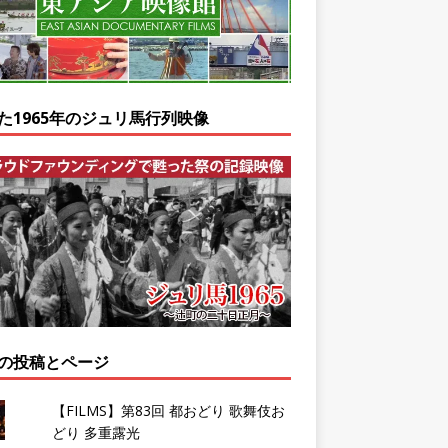
た1965年のジュリ馬行列映像
の投稿とページ
【FILMS】第83回 都おどり 歌舞伎お
どり 多重露光