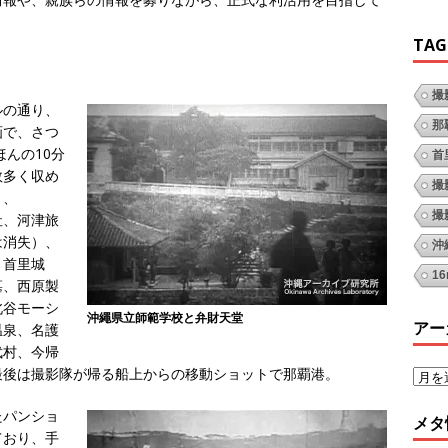
TAG
撮
ルの通り、
那
画で、さつ
ほんの10分
首
数多く収め
撮
と、
撮
社、河津旅
は消失）、
沖
、首里城
1
墓、西原製
北谷モーシ
沖繩県立師範学校と弁財天堂
アー
温泉、名護
武村、今帰
最後は撮影隊が帰る船上からの移動ショットで那覇港。
たパンショ
メタ
ており、手