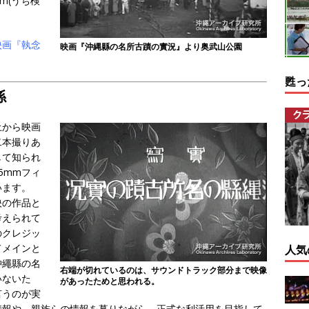
m(うち検
映画『執念
映画『沖縄縣の名所古蹟の實況』より奥武山公園
甦っ
係
土から映画
二本撮りあ
して知られ
5mmフィ
います。
映の作品と
考えられて
のクレジッ
ドメインと
人気
沖繩縣の名
右端が切れているのは、サウンドトラック部分まで映像
いないた
があったためと思われる。
言うのが実
情報や、親族らの情報を募りながら、正式な利活用を目指して