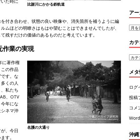
付いた時に
比謝川にかかる鉄軌道
アー
像を付き合わせ、状態の良い映像や、消失箇所を補うように編
ィルムほどの明瞭さはもはや望むことはできませんでしたが、
して残すだけの価値のあるものだと考えています。
カテ
元作業の実現
年に著作権
、この作品
メタ
ずです。な
り多くの人
ログ
と、私たち
B、OTV
投稿
。今年にな
コメ
社シネマ沖
Word
名護の大通り
すが、今日
沖縄
います。