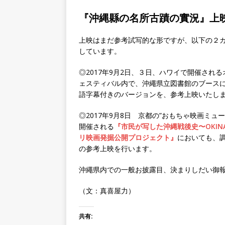
『沖縄縣の名所古蹟の實況』上
上映はまだ参考試写的な形ですが、以下の２
しています。
◎2017年9月2日、３日、ハワイで開催され
ェスティバル内で、沖繩県立図書館のブース
語字幕付きのバージョンを、参考上映いたし
◎2017年9月8日 京都の”おもちゃ映画ミュ
開催される
『市民が写した沖縄戦後史〜OKIN
リ映画発掘公開プロジェクト』
においても、
の参考上映を行います。
沖繩県内での一般お披露目、決まりしだい御
（文：真喜屋力）
共有: