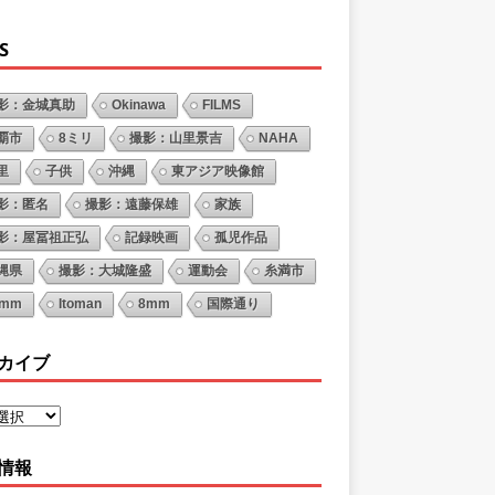
S
影：金城真助
Okinawa
FILMS
覇市
8ミリ
撮影：山里景吉
NAHA
里
子供
沖縄
東アジア映像館
影：匿名
撮影：遠藤保雄
家族
影：屋冨祖正弘
記録映画
孤児作品
縄県
撮影：大城隆盛
運動会
糸満市
6mm
Itoman
8mm
国際通り
カイブ
情報