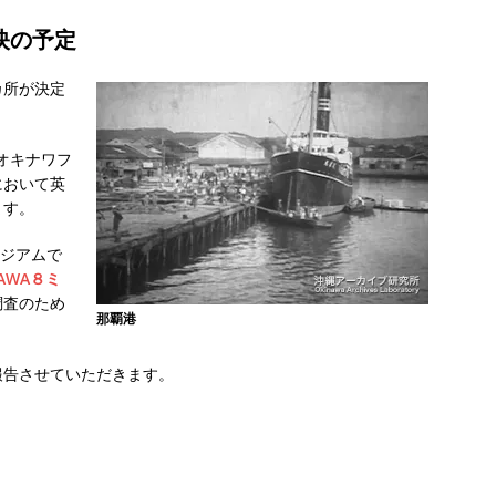
映の予定
カ所が決定
るオキナワフ
において英
ます。
ージアムで
AWA８ミ
調査のため
那覇港
報告させていただきます。