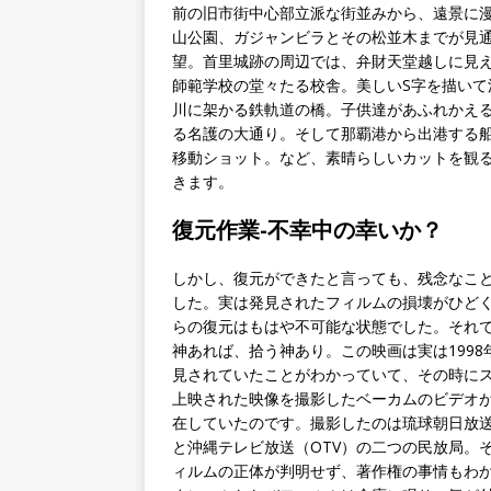
前の旧市街中心部立派な街並みから、遠景に
山公園、ガジャンビラとその松並木までが見
望。首里城跡の周辺では、弁財天堂越しに見
師範学校の堂々たる校舎。美しいS字を描いて
川に架かる鉄軌道の橋。子供達があふれかえ
る名護の大通り。そして那覇港から出港する
移動ショット。など、素晴らしいカットを観
きます。
復元作業-不幸中の幸いか？
しかし、復元ができたと言っても、残念なこ
した。実は発見されたフィルムの損壊がひど
らの復元はもはや不可能な状態でした。それ
神あれば、拾う神あり。この映画は実は1998
見されていたことがわかっていて、その時に
上映された映像を撮影したベーカムのビデオ
在していたのです。撮影したのは琉球朝日放送
と沖縄テレビ放送（OTV）の二つの民放局。
ィルムの正体が判明せず、著作権の事情もわ