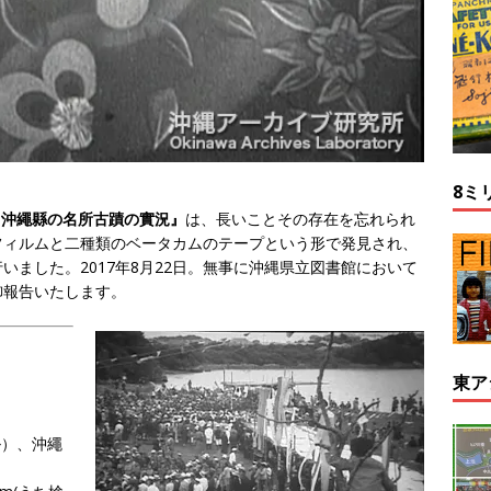
8ミ
『沖繩縣の名所古蹟の實況』
は、長いことその存在を忘れられ
フィルムと二種類のベータカムのテープという形で発見され、
ました。2017年8月22日。無事に沖縄県立図書館において
御報告いたします。
東ア
ル）、沖繩