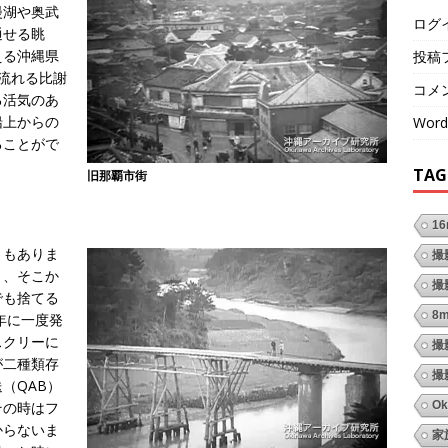
漫湖や奥武
ログ
通せる眺
える沖縄県
投稿
流れる比謝
コメ
る活気のあ
船上からの
Word
ることがで
TAG
旧那覇市街
1
ともありま
撮
く、そこか
撮
でも捨てる
8
年に一度発
スクリーに
撮
が二種類存
撮
（QAB）
その時はフ
Ok
からないま
家