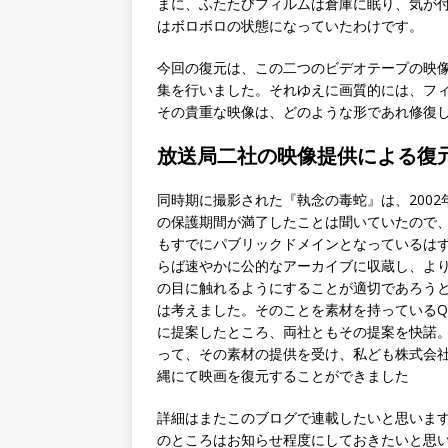
まに、ふたたびフィルムは倉庫に眠り、気が
はボロボロの状態になっていたわけです。
今回の復元は、この二つのビデオテープの映
集を行いました。それゆえに画質的には、フ
その貴重な映像は、どのような形であれ修復
放送局二社の映像提供による復
同時期に撮影された『執念の毒蛇』は、2002
の保護期間が満了したことは聞いていたので
もすでにパブリックドメインとなっているは
らば速やかに公的なアーカイブに収蔵し、よ
の目に触れるようにすることが適切であろう
は考えました。そのことを素材を持っているQA
に提案したところ、両社ともその提案を快諾
って、その素材の提供を受け、私ども株式会
縄にて映画を復元することができました
詳細はまたこのブログで連載したいと思いま
のところはお知らせ程度にしておきたいと思