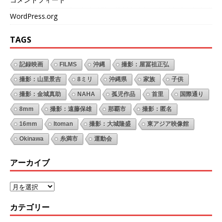
WordPress.org
TAGS
記録映画
FILMS
沖縄
撮影：屋冨祖正弘
撮影：山里景吉
8ミリ
沖縄県
家族
子供
撮影：金城真助
NAHA
孤児作品
首里
国際通り
8mm
撮影：遠藤保雄
那覇市
撮影：匿名
16mm
Itoman
撮影：大城隆盛
東アジア映像館
Okinawa
糸満市
運動会
アーカイブ
カテゴリー