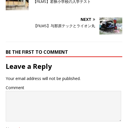
【FILMS】若狭小学校の入学テスト
新
ッ
新
し
ク
し
い
し
い
ウ
て
ウ
ィ
く
ィ
NEXT
ン
だ
ン
ド
さ
ド
【FILMS】与那原テックとライオン丸
ウ
い
ウ
で
(
で
開
新
開
き
し
き
ま
い
ま
す
ウ
す
)
ィ
)
ン
BE THE FIRST TO COMMENT
ド
ウ
で
Leave a Reply
開
き
ま
す
Your email address will not be published.
)
Comment