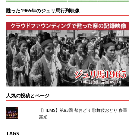
甦った1965年のジュリ馬行列映像
人気の投稿とページ
【FILMS】第83回 都おどり 歌舞伎おどり 多重
露光
TAGS