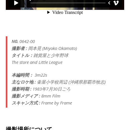
N0.
0642-00
撮影者 :
岡本晃 (Miyoko Okamoto)
タイトル：
雑貨屋と少年野球
The store and Little League
本編時間：
3m22s
主なロケ地 :
壷屋小学校周辺 (沖縄県那覇市牧志)
撮影時期 :
1983年7月30日ごろ
撮影メディア :
8mm Film
スキャン方式 :
Frame by Frame
撮影場所について