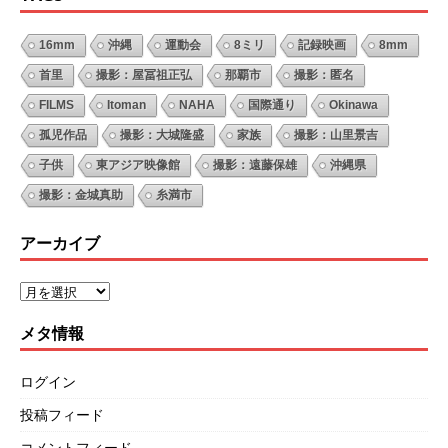
16mm
沖縄
運動会
8ミリ
記録映画
8mm
首里
撮影：屋冨祖正弘
那覇市
撮影：匿名
FILMS
Itoman
NAHA
国際通り
Okinawa
孤児作品
撮影：大城隆盛
家族
撮影：山里景吉
子供
東アジア映像館
撮影：遠藤保雄
沖縄県
撮影：金城真助
糸満市
アーカイブ
メタ情報
ログイン
投稿フィード
コメントフィード