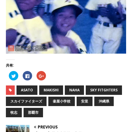
共有:
ク
F
ク
リ
a
リ
ッ
c
ッ
ク
e
ク
し
b
し
ASATO
MAKISHI
NAHA
SKY FITGHTERS
て
o
て
T
o
G
w
k
o
スカイファイターズ
壷屋小学校
安里
沖縄県
i
で
o
t
共
g
t
有
l
牧志
那覇市
e
す
e
r
る
+
で
に
で
共
は
共
PREVIOUS
有
ク
有
(
リ
(