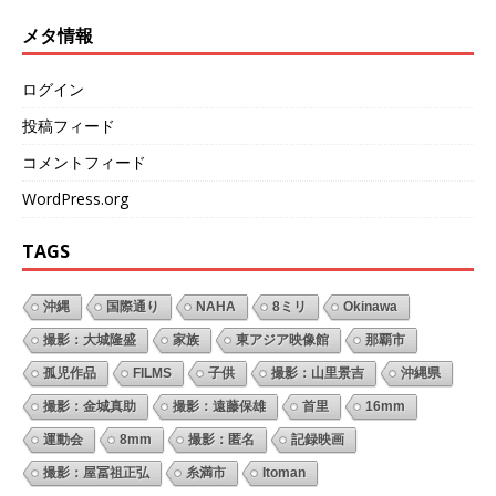
メタ情報
ログイン
投稿フィード
コメントフィード
WordPress.org
TAGS
沖縄
国際通り
NAHA
8ミリ
Okinawa
撮影：大城隆盛
家族
東アジア映像館
那覇市
孤児作品
FILMS
子供
撮影：山里景吉
沖縄県
撮影：金城真助
撮影：遠藤保雄
首里
16mm
運動会
8mm
撮影：匿名
記録映画
撮影：屋冨祖正弘
糸満市
Itoman