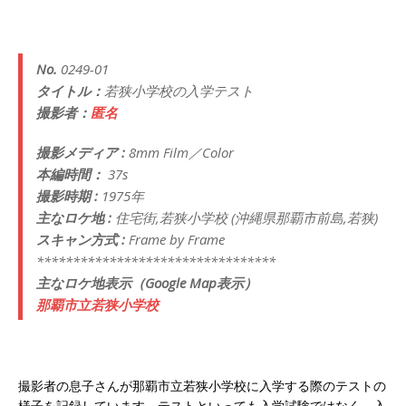
No.
0249-01
タイトル：
若狭小学校の入学テスト
撮影者：
匿名
撮影メディア :
8mm Film／Color
本編時間：
37s
撮影時期 :
1975年
主なロケ地 :
住宅街,若狭小学校 (沖縄県那覇市前島,若狭)
スキャン方式 :
Frame by Frame
*********************************
主なロケ地表示（Google Map表示）
那覇市立若狭小学校
撮影者の息子さんが那覇市立若狭小学校に入学する際のテストの
様子を記録しています。テストといっても入学試験ではなく、入