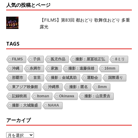
人気の投稿とページ
【FILMS】第83回 都おどり 歌舞伎おどり 多重
露光
TAGS
FILMS
子供
孤児作品
撮影：屋冨祖正弘
8ミリ
沖縄
糸満市
家族
撮影：遠藤保雄
16mm
那覇市
首里
撮影：金城真助
運動会
国際通り
東アジア映像館
沖縄県
撮影：匿名
8mm
記録映画
Itoman
Okinawa
撮影：山里景吉
撮影：大城隆盛
NAHA
アーカイブ