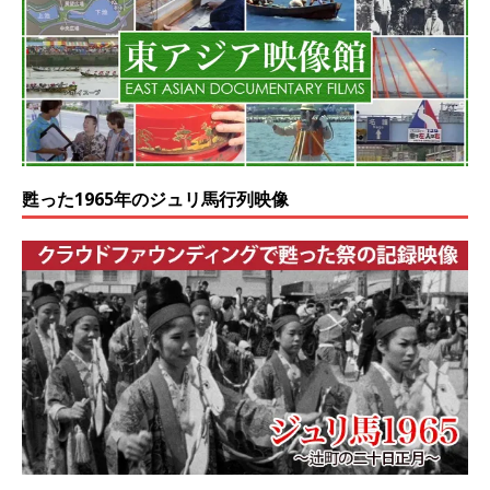
甦った1965年のジュリ馬行列映像