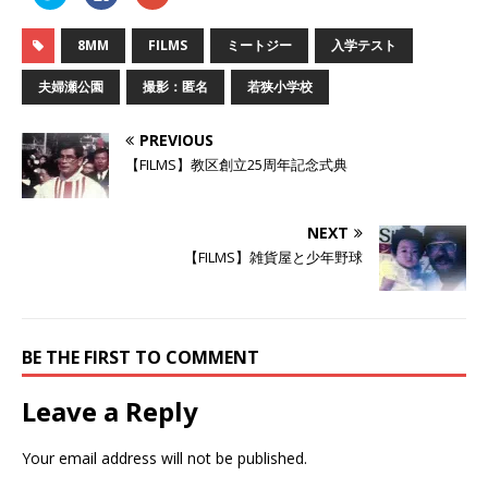
リ
a
リ
ッ
c
ッ
ク
e
ク
し
b
し
8MM
FILMS
ミートジー
入学テスト
て
o
て
T
o
G
w
k
o
夫婦瀬公園
撮影：匿名
若狭小学校
i
で
o
t
共
g
t
有
l
e
す
e
PREVIOUS
r
る
+
で
に
で
【FILMS】教区創立25周年記念式典
共
は
共
有
ク
有
(
リ
(
新
ッ
新
し
ク
し
NEXT
い
し
い
ウ
て
ウ
【FILMS】雑貨屋と少年野球
ィ
く
ィ
ン
だ
ン
ド
さ
ド
ウ
い
ウ
で
(
で
開
新
開
き
し
き
BE THE FIRST TO COMMENT
ま
い
ま
す
ウ
す
)
ィ
)
ン
Leave a Reply
ド
ウ
で
開
Your email address will not be published.
き
ま
す