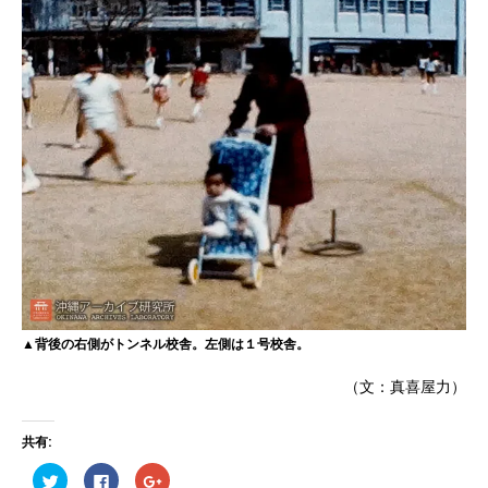
▲背後の右側がトンネル校舎。左側は１号校舎。
（文：真喜屋力）
共有:
ク
F
ク