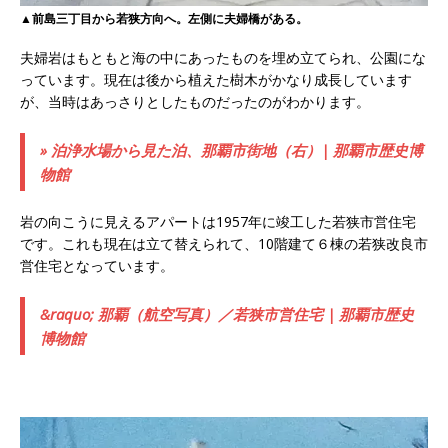
▲前島三丁目から若狭方向へ。左側に夫婦橋がある。
夫婦岩はもともと海の中にあったものを埋め立てられ、公園にな
っています。現在は後から植えた樹木がかなり成長しています
が、当時はあっさりとしたものだったのがわかります。
» 泊浄水場から見た泊、那覇市街地（右）| 那覇市歴史博
物館
岩の向こうに見えるアパートは1957年に竣工した若狭市営住宅
です。これも現在は立て替えられて、10階建て６棟の若狭改良市
営住宅となっています。
&raquo; 那覇（航空写真）／若狭市営住宅 | 那覇市歴史
博物館