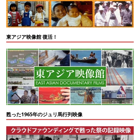
東アジア映像館 復活！
甦った1965年のジュリ馬行列映像