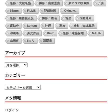
撮影：大城隆盛
撮影：山里景吉
東アジア映像館
子供
16mm
FILMS
記録映画
Okinawa
撮影：屋冨祖正弘
撮影：匿名
首里
国際通り
運動会
Itoman
沖縄
家族
撮影：金城真助
沖縄県
孤児作品
8mm
撮影：遠藤保雄
NAHA
糸満市
8ミリ
那覇市
アーカイブ
カテゴリー
メタ情報
ログイン