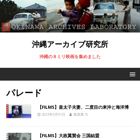
沖縄アーカイブ研究所
沖縄の８ミリ映画を集めました
パレード
【FILMS】皇太子夫妻、二度目の来沖と海洋博
2023年3月31日
真喜屋 力
【FILMS】大政翼賛会 三国結盟