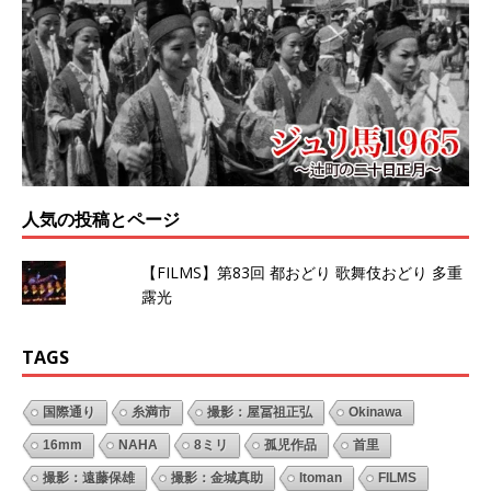
人気の投稿とページ
【FILMS】第83回 都おどり 歌舞伎おどり 多重
露光
TAGS
国際通り
糸満市
撮影：屋冨祖正弘
Okinawa
16mm
NAHA
8ミリ
孤児作品
首里
撮影：遠藤保雄
撮影：金城真助
Itoman
FILMS