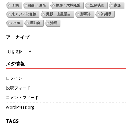
子供
撮影：匿名
撮影：大城隆盛
記録映画
家族
東アジア映像館
撮影：山里景吉
那覇市
沖縄県
8mm
運動会
沖縄
アーカイブ
メタ情報
ログイン
投稿フィード
コメントフィード
WordPress.org
TAGS