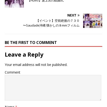
【FILMS】波上宮の結婚式
共
は
共
有
ク
有
(
リ
(
新
ッ
新
し
ク
し
NEXT
い
し
い
ウ
て
ウ
【イベント】空前絶後の７３０
ィ
く
ィ
ン
だ
ン
〜Saudade沖縄 懐かしの８mmフィルム
ド
さ
ド
ウ
い
ウ
で
(
で
開
新
開
き
し
き
BE THE FIRST TO COMMENT
ま
い
ま
す
ウ
す
)
ィ
)
ン
Leave a Reply
ド
ウ
で
開
Your email address will not be published.
き
ま
す
Comment
)
Name
*