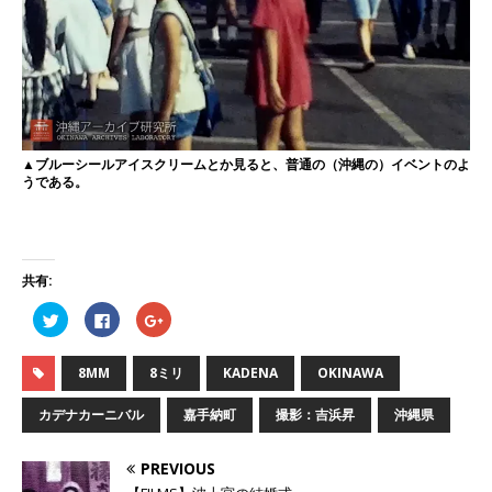
▲ブルーシールアイスクリームとか見ると、普通の（沖縄の）イベントのよ
うである。
共有:
ク
F
ク
リ
a
リ
ッ
c
ッ
ク
e
ク
し
b
し
8MM
8ミリ
KADENA
OKINAWA
て
o
て
T
o
G
w
k
o
カデナカーニバル
嘉手納町
撮影：吉浜昇
沖縄県
i
で
o
t
共
g
t
有
l
e
す
e
PREVIOUS
r
る
+
で
に
で