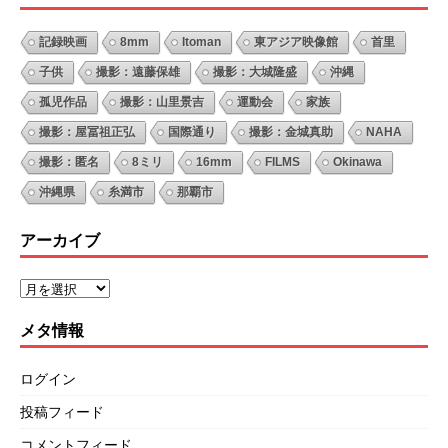
記録映画
8mm
Itoman
東アジア映像館
首里
子供
撮影：遠藤保雄
撮影：大城隆盛
沖縄
孤児作品
撮影：山里景吉
運動会
家族
撮影：屋冨祖正弘
国際通り
撮影：金城真助
NAHA
撮影：匿名
8ミリ
16mm
FILMS
Okinawa
沖縄県
糸満市
那覇市
アーカイブ
メタ情報
ログイン
投稿フィード
コメントフィード