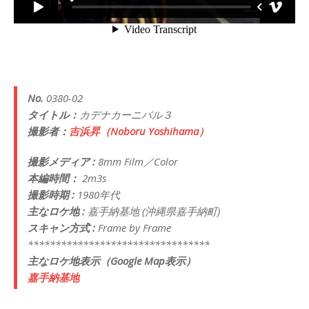
No.
0380-02
タイトル：
カデナカーニバル３
撮影者：
吉浜昇（Noboru Yoshihama）
撮影メディア :
8mm Film／Color
本編時間：
2m3s
撮影時期 :
1980年代
主なロケ地 :
嘉手納基地 (沖縄県嘉手納町)
スキャン方式 :
Frame by Frame
*********************************
主なロケ地表示（Google Map表示）
嘉手納基地