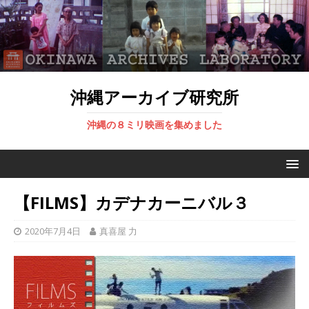
沖縄アーカイブ研究所
沖縄の８ミリ映画を集めました
【FILMS】カデナカーニバル３
2020年7月4日
真喜屋 力