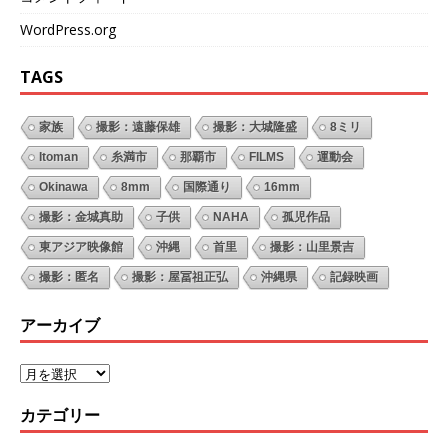
WordPress.org
TAGS
家族
撮影：遠藤保雄
撮影：大城隆盛
8ミリ
Itoman
糸満市
那覇市
FILMS
運動会
Okinawa
8mm
国際通り
16mm
撮影：金城真助
子供
NAHA
孤児作品
東アジア映像館
沖縄
首里
撮影：山里景吉
撮影：匿名
撮影：屋冨祖正弘
沖縄県
記録映画
アーカイブ
カテゴリー