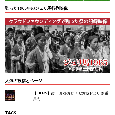
甦った1965年のジュリ馬行列映像
人気の投稿とページ
【FILMS】第83回 都おどり 歌舞伎おどり 多重
露光
TAGS