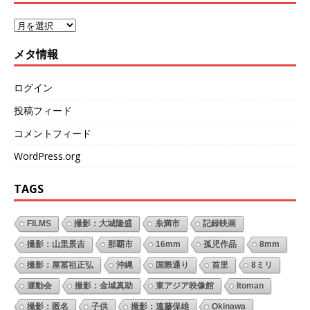
メタ情報
ログイン
投稿フィード
コメントフィード
WordPress.org
TAGS
FILMS
撮影：大城隆盛
糸満市
記録映画
撮影：山里景吉
那覇市
16mm
孤児作品
8mm
撮影：屋冨祖正弘
沖縄
国際通り
首里
8ミリ
運動会
撮影：金城真助
東アジア映像館
Itoman
撮影：匿名
子供
撮影：遠藤保雄
Okinawa