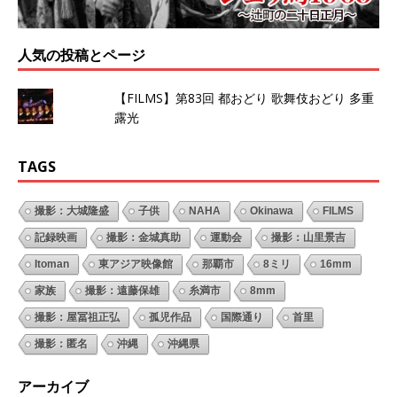
人気の投稿とページ
【FILMS】第83回 都おどり 歌舞伎おどり 多重
露光
TAGS
撮影：大城隆盛
子供
NAHA
Okinawa
FILMS
記録映画
撮影：金城真助
運動会
撮影：山里景吉
Itoman
東アジア映像館
那覇市
8ミリ
16mm
家族
撮影：遠藤保雄
糸満市
8mm
撮影：屋冨祖正弘
孤児作品
国際通り
首里
撮影：匿名
沖縄
沖縄県
アーカイブ