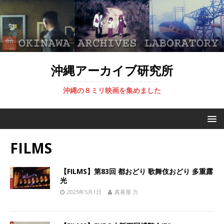
沖縄アーカイブ研究所
沖縄の８ミリ映画を集めました
FILMS
【FILMS】第83回 都おどり 歌舞伎おどり 多重露
光
2025年5月1日
真喜屋 力