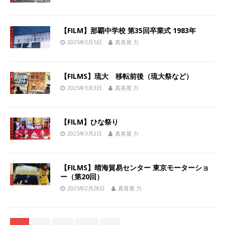
【FILM】那覇中学校 第35回卒業式 1983年
2025年3月5日
真喜屋 力
【FILMS】琉大 移転前後（琉大祭など）
2025年3月3日
真喜屋 力
【FILM】ひな祭り
2025年3月2日
真喜屋 力
【FILMS】晴海貿易センター 東京モーターショ
ー（第20回）
2025年2月28日
真喜屋 力