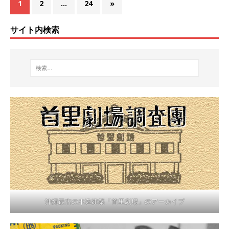
1
2
…
24
»
サイト内検索
沖縄最古の木造建築「首里劇場」のアーカイブ