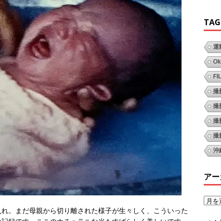
TAG
運
Ok
FI
撮
撮
撮
撮
沖
アー
入れ。まだ母親から切り離された様子が生々しく、こういった