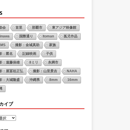
S
動会
首里
那覇市
東アジア映像館
inawa
国際通り
Itoman
孤児作品
LMS
撮影：金城真助
家族
影：匿名
記録映画
子供
影：遠藤保雄
8ミリ
糸満市
影：屋冨祖正弘
撮影：山里景吉
NAHA
影：大城隆盛
沖縄県
8mm
16mm
縄
カイブ