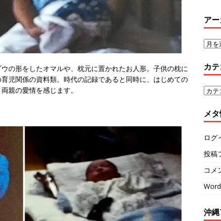
アー
カテ
ゾウの形をしたオマルや、枕元に置かれたお人形。子供の枕に
の育児関係の資料類。時代の記録であると同時に、はじめての
、両親の愛情を感じます。
メタ
ログ
投稿
コメ
Word
沖縄