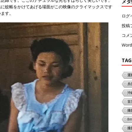
な記録です。ここのナチュラルな光もすばらしく美しいです。
メタ
供に蚊帳をかけてあげる場面がこの映像のクライマックスです
います。
ログ
投稿
コメ
Word
TAG
運
糸
沖
首
撮
8
撮