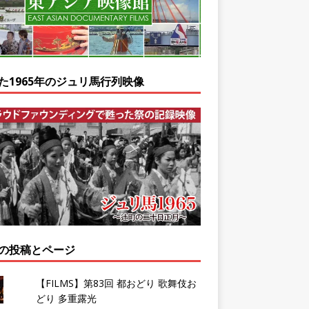
た1965年のジュリ馬行列映像
の投稿とページ
【FILMS】第83回 都おどり 歌舞伎お
どり 多重露光