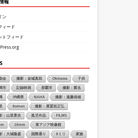
情報
イン
フィード
ントフィード
Press.org
S
動会
撮影：金城真助
Okinawa
子供
満市
記録映画
那覇市
撮影：匿名
縄
沖縄県
NAHA
撮影：遠藤保雄
里
Itoman
撮影：屋冨祖正弘
影：山里景吉
孤児作品
FILMS
mm
16mm
東アジア映像館
影：大城隆盛
国際通り
8ミリ
家族