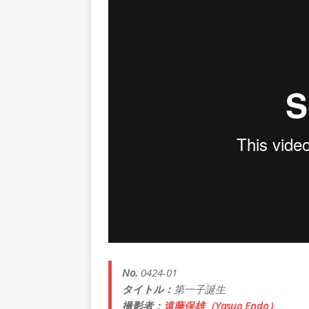
No.
0424-01
タイトル：
第一子誕生
撮影者：
遠藤保雄（Yasuo Endo）