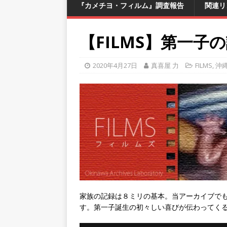
『カメチヨ・フィルム』調査報告
関連リ
【FILMS】第一子
2020年4月27日
真喜屋 力
FILMS
,
沖
家族の記録は８ミリの基本。当アーカイブで
す。第一子誕生の初々しい喜びが伝わってく