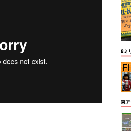
8ミ
東ア