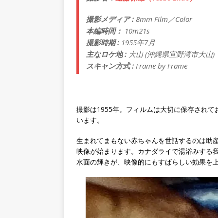
撮影メディア :
8mm Film／Color
本編時間：
10m21s
撮影時期 :
1955年7月
主なロケ地 :
大山 (沖縄県宜野湾市大山)
スキャン方式 :
Frame by Frame
撮影は1955年。フィルムは大切に保存され
います。
生まれてまもない赤ちゃんを世話するのは助
映像が始まります。カナダライで湯浴みする
水面の輝きが、映像的にもすばらしい効果を