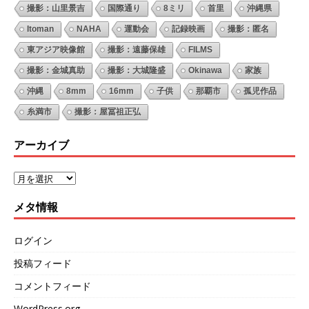
撮影：山里景吉
国際通り
8ミリ
首里
沖縄県
Itoman
NAHA
運動会
記録映画
撮影：匿名
東アジア映像館
撮影：遠藤保雄
FILMS
撮影：金城真助
撮影：大城隆盛
Okinawa
家族
沖縄
8mm
16mm
子供
那覇市
孤児作品
糸満市
撮影：屋冨祖正弘
アーカイブ
メタ情報
ログイン
投稿フィード
コメントフィード
WordPress.org