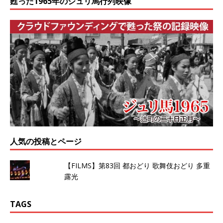
甦った1965年のジュリ馬行列映像
人気の投稿とページ
【FILMS】第83回 都おどり 歌舞伎おどり 多重
露光
TAGS