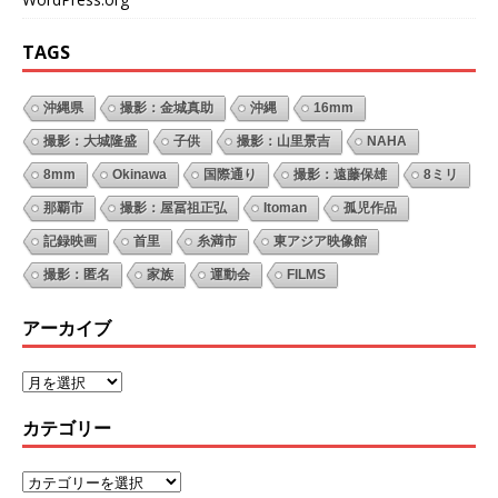
TAGS
沖縄県
撮影：金城真助
沖縄
16mm
撮影：大城隆盛
子供
撮影：山里景吉
NAHA
8mm
Okinawa
国際通り
撮影：遠藤保雄
8ミリ
那覇市
撮影：屋冨祖正弘
Itoman
孤児作品
記録映画
首里
糸満市
東アジア映像館
撮影：匿名
家族
運動会
FILMS
アーカイブ
カテゴリー