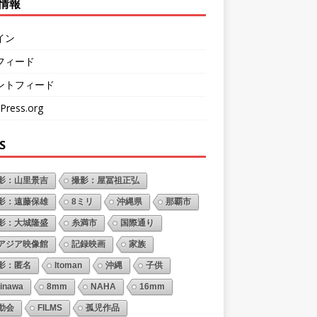
情報
イン
フィード
ントフィード
Press.org
S
影：山里景吉
撮影：屋冨祖正弘
影：遠藤保雄
8ミリ
沖縄県
那覇市
影：大城隆盛
糸満市
国際通り
アジア映像館
記録映画
家族
影：匿名
Itoman
沖縄
子供
inawa
8mm
NAHA
16mm
動会
FILMS
孤児作品