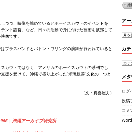
撮
アー
にしつつ、映像を眺めているとボーイスカウトのイベントを
「テント設営」など、日々の活動で身に付けた技術を披露して
い映像です。
カテ
ではブラスバンドとバトントワリングの演舞が行われていると
イスカウトではなく、アメリカのボーイスカウトの系列でし
支援を受けて、沖縄で盛り上がった”米琉親善”文化の一つと
メタ
ログ
（文：真喜屋力）
投稿
コメ
Word
1966 | 沖縄アーカイブ研究所