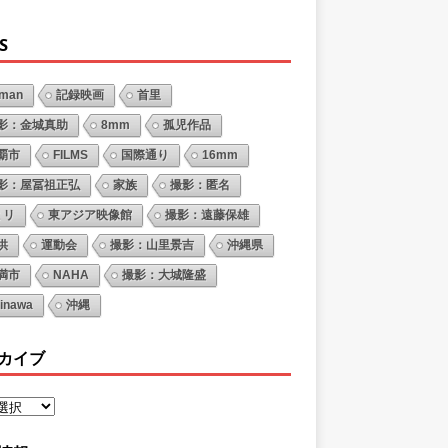
S
oman
記録映画
首里
影：金城真助
8mm
孤児作品
覇市
FILMS
国際通り
16mm
影：屋冨祖正弘
家族
撮影：匿名
ミリ
東アジア映像館
撮影：遠藤保雄
供
運動会
撮影：山里景吉
沖縄県
満市
NAHA
撮影：大城隆盛
inawa
沖縄
カイブ