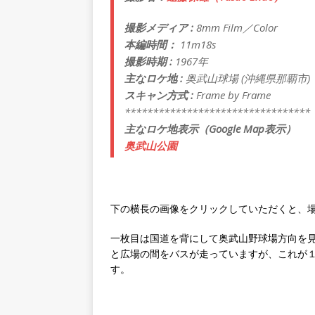
撮影メディア :
8mm Film／Color
本編時間：
11m18s
撮影時期 :
1967年
主なロケ地 :
奥武山球場 (沖縄県那覇市)
スキャン方式 :
Frame by Frame
*********************************
主なロケ地表示（Google Map表示）
奥武山公園
下の横長の画像をクリックしていただくと、
一枚目は国道を背にして奥武山野球場方向を
と広場の間をバスが走っていますが、これが１
す。