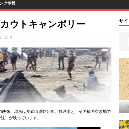
ンク情報
イスカウトキャンポリー
サイ
縄
0
年の映像。場所は奥武山運動公園。野球場と、その横の空き地で
号線）が映っています。