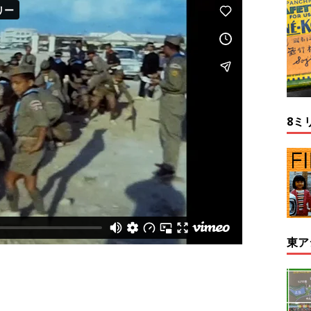
8ミ
東ア