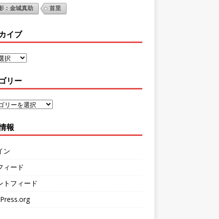
影：金城真助
首里
カイブ
ゴリー
情報
イン
フィード
ントフィード
Press.org