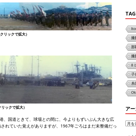
TAG
It
（クリックで拡大）
撮
那
撮
8
子
糸
Ok
クリックで拡大）
アー
那覇軍港、国道ときて、球場との間に、今よりもずいぶん大きな広
されていた覚えがありますが、1967年ごろはまだ未整備だっ