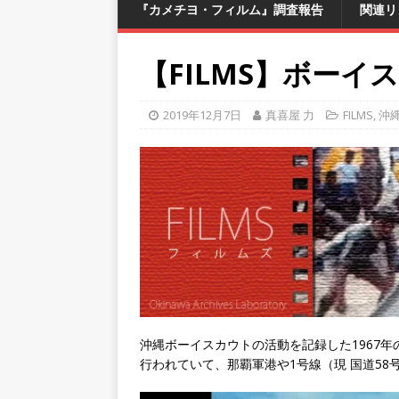
『カメチヨ・フィルム』調査報告
関連リ
【FILMS】ボー
2019年12月7日
真喜屋 力
FILMS
,
沖
沖縄ボーイスカウトの活動を記録した1967
行われていて、那覇軍港や1号線（現 国道58