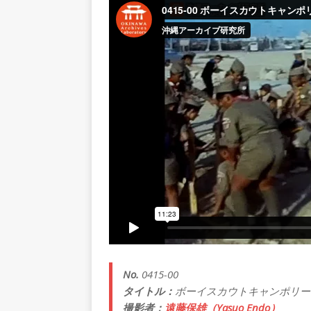
No.
0415-00
タイトル：
ボーイスカウトキャンポリー
撮影者：
遠藤保雄（Yasuo Endo）