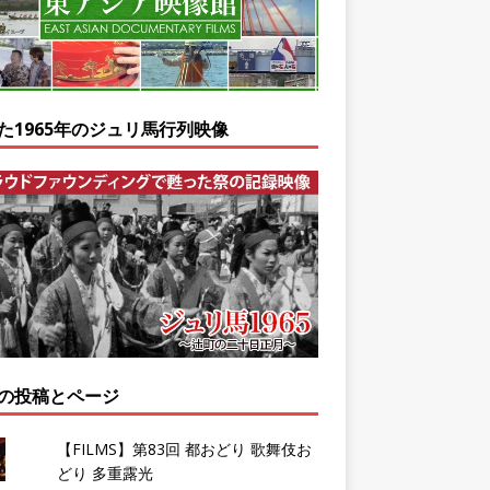
た1965年のジュリ馬行列映像
の投稿とページ
【FILMS】第83回 都おどり 歌舞伎お
どり 多重露光