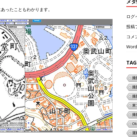
メタ
にあったこともわかります。
ログ
投稿
コメ
Word
TAG
撮
撮
撮
東
撮
Ok
運