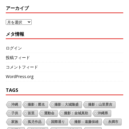
アーカイブ
メタ情報
ログイン
投稿フィード
コメントフィード
WordPress.org
TAGS
沖縄
撮影：匿名
撮影：大城隆盛
撮影：山里景吉
子供
首里
運動会
撮影：金城真助
沖縄県
家族
孤児作品
国際通り
撮影：遠藤保雄
糸満市