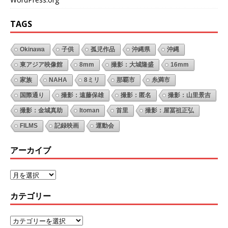
TAGS
Okinawa
子供
孤児作品
沖縄県
沖縄
東アジア映像館
8mm
撮影：大城隆盛
16mm
家族
NAHA
8ミリ
那覇市
糸満市
国際通り
撮影：遠藤保雄
撮影：匿名
撮影：山里景吉
撮影：金城真助
Itoman
首里
撮影：屋冨祖正弘
FILMS
記録映画
運動会
アーカイブ
カテゴリー