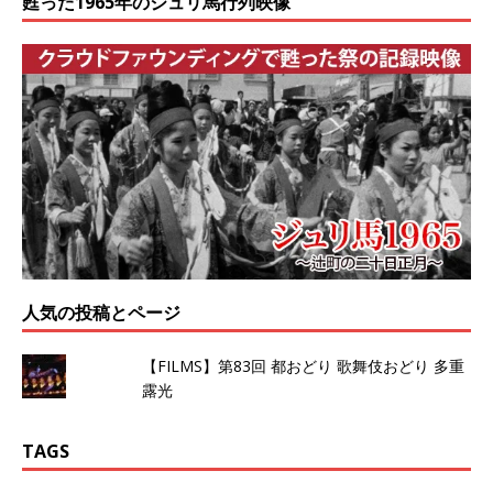
甦った1965年のジュリ馬行列映像
人気の投稿とページ
【FILMS】第83回 都おどり 歌舞伎おどり 多重
露光
TAGS