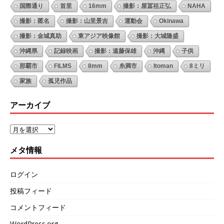
国際通り
首里
16mm
撮影：屋冨祖正弘
NAHA
撮影：匿名
撮影：山里景吉
運動会
Okinawa
撮影：金城真助
東アジア映像館
撮影：大城隆盛
沖縄県
記録映画
撮影：遠藤保雄
沖縄
子供
那覇市
FILMS
8mm
糸満市
Itoman
8ミリ
家族
孤児作品
アーカイブ
メタ情報
ログイン
投稿フィード
コメントフィード
WordPress.org