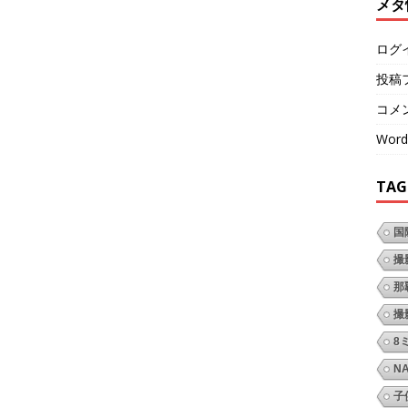
メタ
ログ
投稿
コメ
Word
TAG
国
撮
那
撮
8
N
子