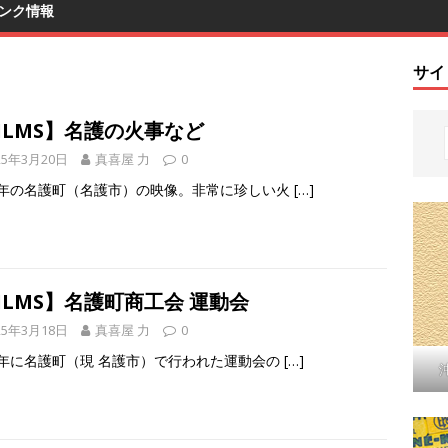
ンク情報
サイ
ILMS】名護の火事など
25年3月20日
真喜屋 力
0
62年の名護町（名護市）の映像。非常に珍しい火
[…]
ILMS】名護町商工会 運動会
25年3月18日
真喜屋 力
0
63年に名護町（現 名護市）で行われた運動会の
[…]