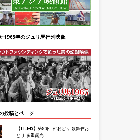
た1965年のジュリ馬行列映像
の投稿とページ
【FILMS】第83回 都おどり 歌舞伎お
どり 多重露光