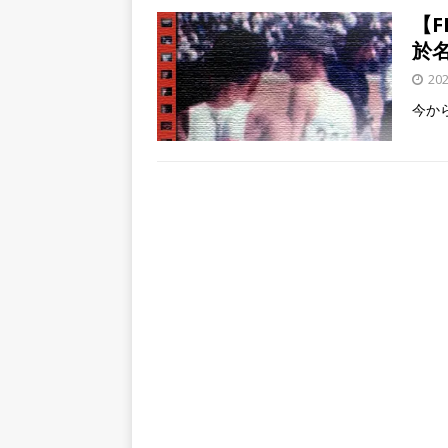
【
於
20
今か