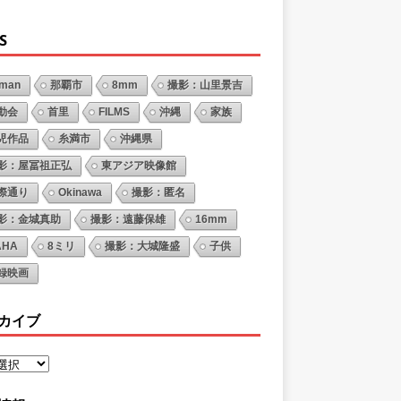
S
oman
那覇市
8mm
撮影：山里景吉
動会
首里
FILMS
沖縄
家族
児作品
糸満市
沖縄県
影：屋冨祖正弘
東アジア映像館
際通り
Okinawa
撮影：匿名
影：金城真助
撮影：遠藤保雄
16mm
AHA
8ミリ
撮影：大城隆盛
子供
録映画
カイブ