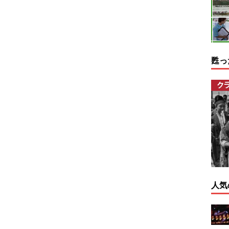
甦っ
人気