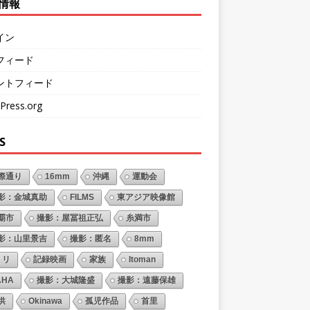
情報
イン
フィード
ントフィード
Press.org
S
際通り
16mm
沖縄
運動会
影：金城真助
FILMS
東アジア映像館
覇市
撮影：屋冨祖正弘
糸満市
影：山里景吉
撮影：匿名
8mm
ミリ
記録映画
家族
Itoman
AHA
撮影：大城隆盛
撮影：遠藤保雄
供
Okinawa
孤児作品
首里