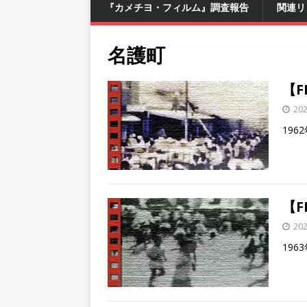
『カメチヨ・フィルム』調査報告
関連リ
名護町
【F
20
19
【F
20
19