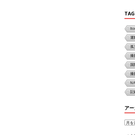
TAG
It
運
孤
撮
国
撮
N
記
アー