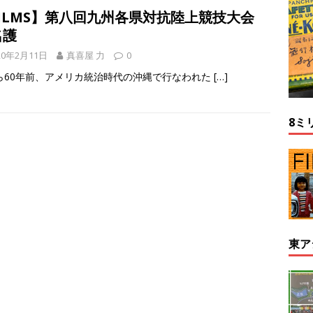
FILMS】第八回九州各県対抗陸上競技大会
名護
20年2月11日
真喜屋 力
0
ら60年前、アメリカ統治時代の沖縄で行なわれた
[…]
8ミ
東ア