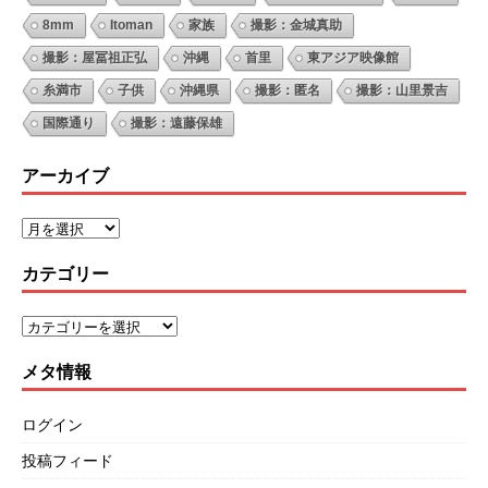
8mm
Itoman
家族
撮影：金城真助
撮影：屋冨祖正弘
沖縄
首里
東アジア映像館
糸満市
子供
沖縄県
撮影：匿名
撮影：山里景吉
国際通り
撮影：遠藤保雄
アーカイブ
カテゴリー
メタ情報
ログイン
投稿フィード