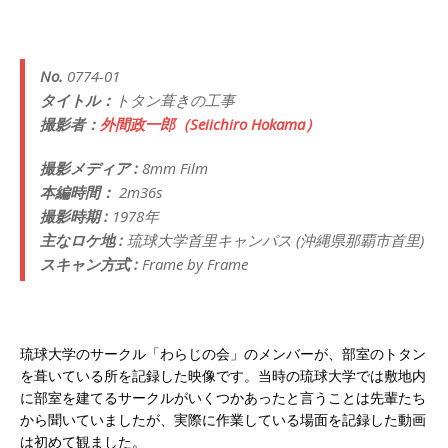
No.
0774-01
タイトル：
トタン葺きの工事
撮影者：
外間政一郎（Seiichiro Hokama）
撮影メディア :
8mm Film
本編時間：
2m36s
撮影時期 :
1978年
主なロケ地 :
琉球大学首里キャンパス (沖縄県那覇市首里)
スキャン方式 :
Frame by Frame
琉球大学のサークル「わらじの会」のメンバーが、部室のトタン
を葺いている所を記録した映像です。当時の琉球大学では敷地内
に部室を建てるサークルがいくつかあったと言うことは先輩たち
から聞いていましたが、実際に作業している場面を記録した動画
は初めて観ました。