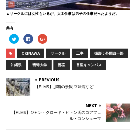
▲サークルには女性もいるが、大工仕事は男子の仕事だったようだ。
共有:
ク
F
ク
リ
a
リ
ッ
c
ッ
ク
e
ク
し
b
し
OKINAWA
サークル
工事
撮影：外間政一郎
て
o
て
T
o
G
w
k
o
沖縄県
琉球大学
部室
首里キャンパス
i
で
o
t
共
g
t
有
l
e
す
e
PREVIOUS
r
る
+
で
に
で
【FILMS】那覇の景観 立法院など
共
は
共
有
ク
有
(
リ
(
新
ッ
新
し
ク
し
NEXT
い
し
い
ウ
て
ウ
【FILMS】ジャン・クロード・ビトン氏のコアフェ
ィ
く
ィ
ン
だ
ン
ル・コンシューマ
ド
さ
ド
ウ
い
ウ
で
(
で
開
新
開