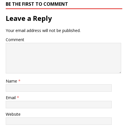
き
し
き
BE THE FIRST TO COMMENT
ま
い
ま
す
ウ
す
)
ィ
)
ン
Leave a Reply
ド
ウ
で
開
Your email address will not be published.
き
ま
す
Comment
)
Name
*
Email
*
Website