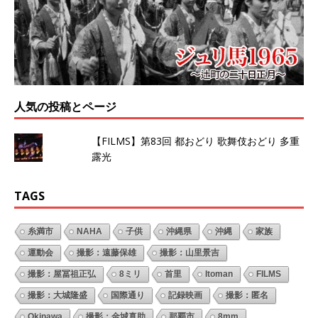
人気の投稿とページ
【FILMS】第83回 都おどり 歌舞伎おどり 多重
露光
TAGS
糸満市
NAHA
子供
沖縄県
沖縄
家族
運動会
撮影：遠藤保雄
撮影：山里景吉
撮影：屋冨祖正弘
8ミリ
首里
Itoman
FILMS
撮影：大城隆盛
国際通り
記録映画
撮影：匿名
Okinawa
撮影：金城真助
那覇市
8mm