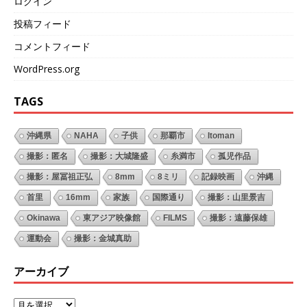
ログイン
投稿フィード
コメントフィード
WordPress.org
TAGS
沖縄県
NAHA
子供
那覇市
Itoman
撮影：匿名
撮影：大城隆盛
糸満市
孤児作品
撮影：屋冨祖正弘
8mm
8ミリ
記録映画
沖縄
首里
16mm
家族
国際通り
撮影：山里景吉
Okinawa
東アジア映像館
FILMS
撮影：遠藤保雄
運動会
撮影：金城真助
アーカイブ