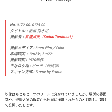
No.
0172-00, 0175-00
タイトル：
新垣 海水浴
撮影者：
富盛貞夫（Sadao Tomimori）
撮影メディア :
8mm Film／Color
本編時間：
3m23s, 3m22s
撮影時期 :
1970年代
主なロケ地 :
ビーチ（沖縄県)
スキャン方式 :
Frame by Frame
映像はもともと二つのリールに分かれていましたが、場所の雰囲
気や、登場人物の服装から同日に撮影されたものと判断し、繋げ
て公開いたします。