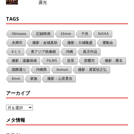
露光
TAGS
Okinawa
記録映画
16mm
子供
NAHA
糸満市
撮影：金城真助
撮影：大城隆盛
運動会
8ミリ
東アジア映像館
沖縄
孤児作品
撮影：遠藤保雄
FILMS
首里
那覇市
撮影：匿名
国際通り
沖縄県
Itoman
撮影：屋冨祖正弘
8mm
家族
撮影：山里景吉
アーカイブ
メタ情報