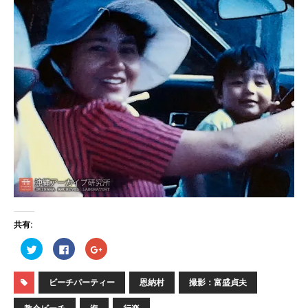
共有:
ク
F
ク
リ
a
リ
ッ
c
ッ
ク
e
ク
し
b
し
ビーチパーティー
恩納村
撮影：富盛貞夫
て
o
て
T
o
G
w
k
o