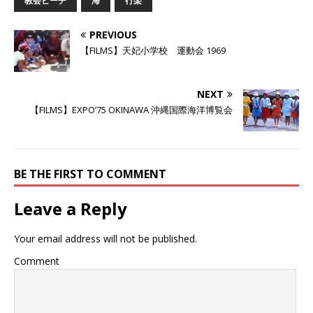
教会ビーチ
海
行楽
i
で
o
t
共
g
t
有
l
e
す
e
PREVIOUS
r
る
+
で
に
で
【FILMS】天妃小学校 運動会 1969
共
は
共
有
ク
有
(
リ
(
新
ッ
新
し
ク
し
NEXT
い
し
い
ウ
て
ウ
【FILMS】EXPO’75 OKINAWA 沖縄国際海洋博覧会
ィ
く
ィ
ン
だ
ン
ド
さ
ド
ウ
い
ウ
で
(
で
開
新
開
き
し
き
BE THE FIRST TO COMMENT
ま
い
ま
す
ウ
す
)
ィ
)
ン
Leave a Reply
ド
ウ
で
開
Your email address will not be published.
き
ま
す
Comment
)