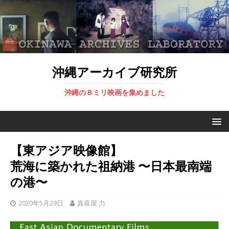
沖縄アーカイブ研究所
沖縄の８ミリ映画を集めました
【東アジア映像館】
荒海に築かれた祖納港 〜日本最南端
の港〜
2020年5月29日
真喜屋 力