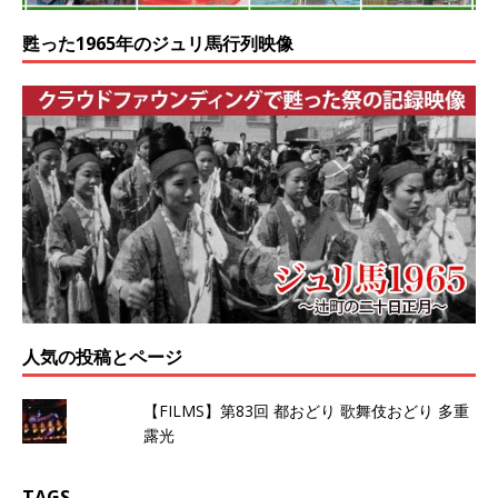
甦った1965年のジュリ馬行列映像
人気の投稿とページ
【FILMS】第83回 都おどり 歌舞伎おどり 多重
露光
TAGS