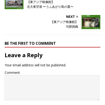
で
に
で
【東アジア映像館】
共
は
共
有
ク
有
北大東空港 〜うふあがり島の翼〜
(
リ
(
新
ッ
新
し
ク
し
NEXT
い
し
い
ウ
て
ウ
【東アジア映像館】
ィ
く
ィ
ン
だ
ン
与那国織
ド
さ
ド
ウ
い
ウ
で
(
で
開
新
開
き
し
き
BE THE FIRST TO COMMENT
ま
い
ま
す
ウ
す
)
ィ
)
ン
Leave a Reply
ド
ウ
で
開
Your email address will not be published.
き
ま
す
Comment
)