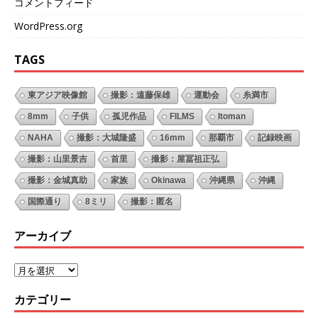
コメントフィード
WordPress.org
TAGS
東アジア映像館
撮影：遠藤保雄
運動会
糸満市
8mm
子供
孤児作品
FILMS
Itoman
NAHA
撮影：大城隆盛
16mm
那覇市
記録映画
撮影：山里景吉
首里
撮影：屋冨祖正弘
撮影：金城真助
家族
Okinawa
沖縄県
沖縄
国際通り
8ミリ
撮影：匿名
アーカイブ
カテゴリー