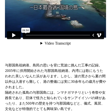
与那国島祖納港。島民の思いを背に荒波に挑んだ工事の記録。
2005年に供用開始された与那国島祖納港。内湾には歌にもうた
われた美しいなんた浜があります。しかし、波の荒さから夏の間
以外は入港すら難しく、港の整備には実に30余年もの歳月が費や
されました。
隔絶された孤島の与那国島には、ンマナガマチリという奇祭や女
酋長であり、巨体で怪力と知られているサンアイイソバの碑があ
ったり、また500年の歴史を持つ与那国織などと、儀式、風習、
文化などが特徴的でとても興味深い島です。