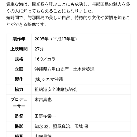
貴重な港は、観光客を呼ぶことにも成功し、与那国島の魅力を多
くの人に知ってもらえることにもなりました。
短時間で、与那国島の美しい自然、特徴的な文化や習慣を知るこ
とができる映像です。
製作年
2005年（平成17年度）
上映時間
27分
規格
16:9／カラー
企画
沖縄県八重山支庁 土木建築課
製作
(株)シネマ沖縄
協力
祖納港安全連絡協議会
プロデュ
末吉真也
ーサー
監督
田野多栄一
撮影
知念 稔、照屋真治、玉城 保
録音
山内昌徳