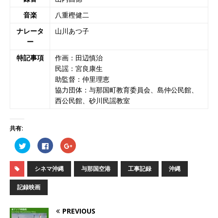
音楽
八重樫健二
ナレータ
山川あつ子
ー
特記事項
作画：田辺慎治
民謡：宮良康生
助監督：仲里理恵
協力団体：与那国町教育委員会、島仲公民館、
西公民館、砂川民謡教室
共有:
ク
F
ク
リ
a
リ
ッ
c
ッ
ク
e
ク
し
b
し
シネマ沖縄
与那国空港
工事記録
沖縄
て
o
て
T
o
G
w
k
o
記録映画
i
で
o
t
共
g
t
有
l
e
す
e
PREVIOUS
r
る
+