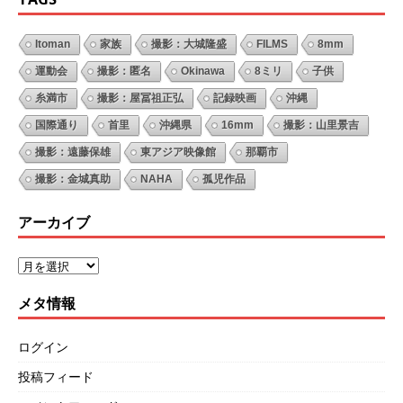
Itoman
家族
撮影：大城隆盛
FILMS
8mm
運動会
撮影：匿名
Okinawa
8ミリ
子供
糸満市
撮影：屋冨祖正弘
記録映画
沖縄
国際通り
首里
沖縄県
16mm
撮影：山里景吉
撮影：遠藤保雄
東アジア映像館
那覇市
撮影：金城真助
NAHA
孤児作品
アーカイブ
メタ情報
ログイン
投稿フィード