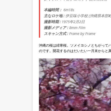
本編時間：
6m18s
主なロケ地 :
伊豆味小学校 (沖縄県本部町
撮影時期 :
1975年2月2日
撮影メディア :
8mm Film
スキャン方式 :
Frame by Frame
沖縄の桜は緋寒桜。ソメイヨシノとちがって
のです。開花するのはだいたい一月末からと