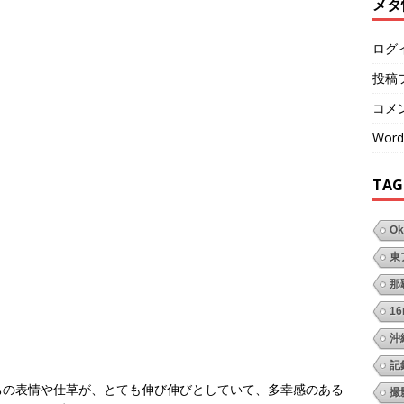
メタ
ログ
投稿
コメ
Word
TAG
Ok
東
那
1
沖
記
ちの表情や仕草が、とても伸び伸びとしていて、多幸感のある
撮