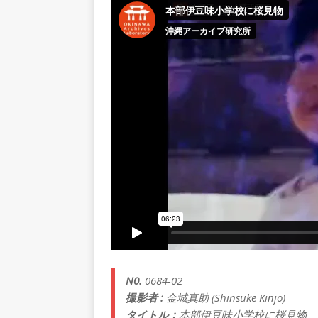
N0.
0684-02
撮影者 :
金城真助 (Shinsuke Kinjo)
タイトル：
本部伊豆味小学校に桜見物