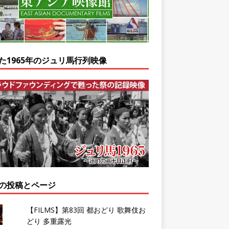
た1965年のジュリ馬行列映像
の投稿とページ
【FILMS】第83回 都おどり 歌舞伎お
どり 多重露光