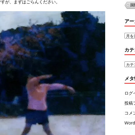
ですが、まずはごらんください。
国
アー
カテ
メタ
ログ
投稿
コメ
Word