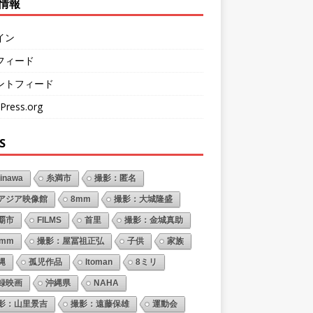
情報
イン
フィード
ントフィード
Press.org
S
inawa
糸満市
撮影：匿名
アジア映像館
8mm
撮影：大城隆盛
覇市
FILMS
首里
撮影：金城真助
6mm
撮影：屋冨祖正弘
子供
家族
縄
孤児作品
Itoman
8ミリ
録映画
沖縄県
NAHA
影：山里景吉
撮影：遠藤保雄
運動会