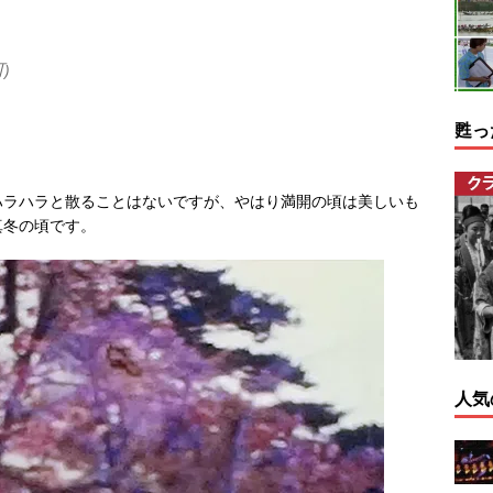
)
甦っ
ハラハラと散ることはないですが、やはり満開の頃は美しいも
真冬の頃です。
人気