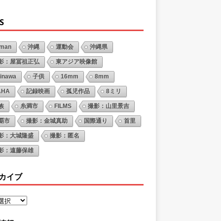
S
oman
沖縄
運動会
沖縄県
影：屋冨祖正弘
東アジア映像館
inawa
子供
16mm
8mm
AHA
記録映画
孤児作品
8ミリ
族
糸満市
FILMS
撮影：山里景吉
覇市
撮影：金城真助
国際通り
首里
影：大城隆盛
撮影：匿名
影：遠藤保雄
カイブ