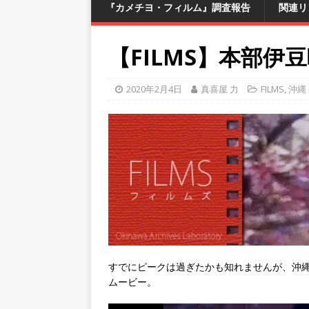
『カメチヨ・フィルム』調査報告
関連リ
【FILMS】本部伊
2020年2月4日
真喜屋 力
FILMS
,
沖縄
すでにピークは過ぎたかも知れませんが、沖
ムービー。