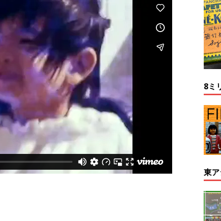
8ミ
東ア