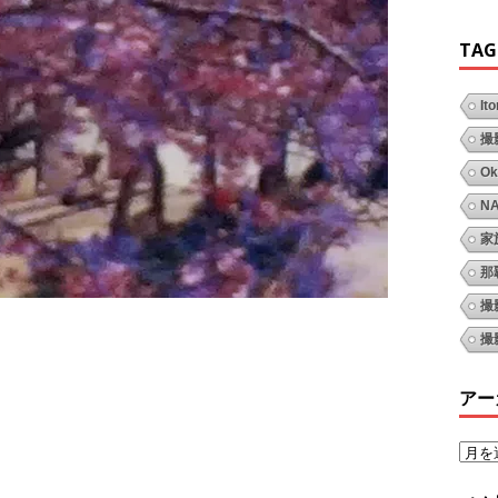
TAG
It
撮
Ok
N
家
那
撮
撮
アー