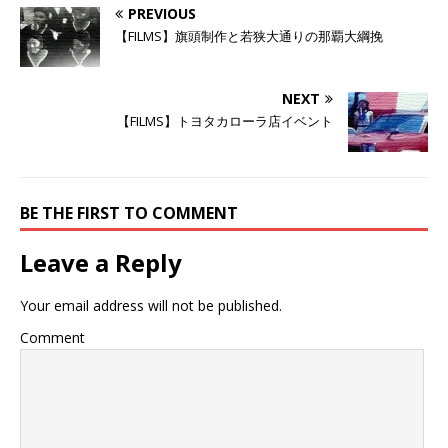
i
で
o
PREVIOUS
t
共
g
t
有
l
【FILMS】旗頭制作と若狭大通りの那覇大綱挽
e
す
e
r
る
+
で
に
で
共
は
共
有
ク
有
NEXT
(
リ
(
新
ッ
新
【FILMS】トヨタカローラ店イベント
し
ク
し
い
し
い
ウ
て
ウ
ィ
く
ィ
ン
だ
ン
ド
さ
ド
ウ
い
ウ
BE THE FIRST TO COMMENT
で
(
で
開
新
開
き
し
き
ま
い
ま
Leave a Reply
す
ウ
す
)
ィ
)
ン
ド
Your email address will not be published.
ウ
で
開
Comment
き
ま
す
)