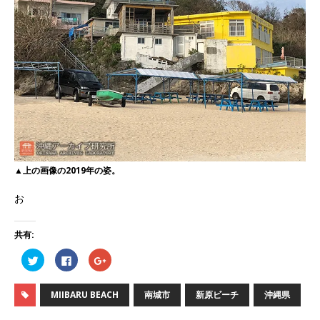
▲上の画像の2019年の姿。
お
共有:
ク
F
ク
リ
a
リ
ッ
c
ッ
ク
e
ク
し
b
し
MIIBARU BEACH
南城市
新原ビーチ
沖縄県
て
o
て
T
o
G
w
k
o