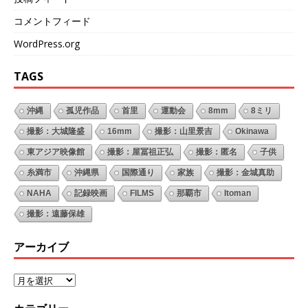
コメントフィード
WordPress.org
TAGS
沖縄
孤児作品
首里
運動会
8mm
8ミリ
撮影：大城隆盛
16mm
撮影：山里景吉
Okinawa
東アジア映像館
撮影：屋冨祖正弘
撮影：匿名
子供
糸満市
沖縄県
国際通り
家族
撮影：金城真助
NAHA
記録映画
FILMS
那覇市
Itoman
撮影：遠藤保雄
アーカイブ