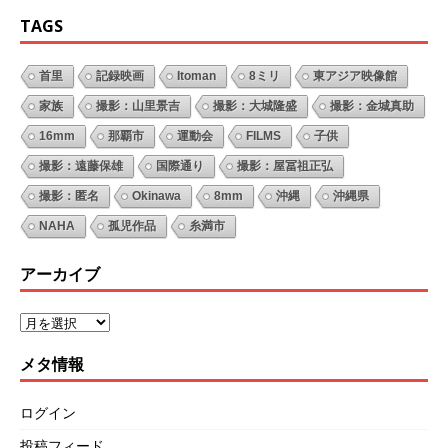
TAGS
首里
記録映画
Itoman
8ミリ
東アジア映像館
家族
撮影：山里景吉
撮影：大城隆盛
撮影：金城真助
16mm
那覇市
運動会
FILMS
子供
撮影：遠藤保雄
国際通り
撮影：屋冨祖正弘
撮影：匿名
Okinawa
8mm
沖縄
沖縄県
NAHA
孤児作品
糸満市
アーカイブ
メタ情報
ログイン
投稿フィード