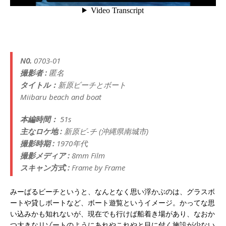
N0.
0703-01
撮影者 :
匿名
タイトル：
新原ビーチとボート
Miibaru beach and boat
本編時間：
51s
主なロケ地 :
新原ビ-チ (沖縄県南城市)
撮影時期 :
1970年代
撮影メディア :
8mm Film
スキャン方式 :
Frame by Frame
みーばるビーチというと、なんとなく思い浮かぶのは、グラスボ
ートや貸しボートなど、ボート遊覧というイメージ。かってな思
い込みかも知れないが、現在でも行けば船着き場があり、なおか
つ大きなリゾートのようにあれやこれやと目に付く施設が少ない