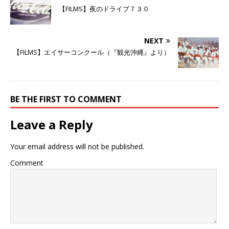
で
に
で
【FILMS】夜のドライブ７３０
共
は
共
有
ク
有
(
リ
(
新
ッ
新
し
ク
し
NEXT
い
し
い
ウ
て
ウ
【FILMS】エイサーコンクール（『観光沖縄』より）
ィ
く
ィ
ン
だ
ン
ド
さ
ド
ウ
い
ウ
で
(
で
開
新
開
き
し
き
BE THE FIRST TO COMMENT
ま
い
ま
す
ウ
す
)
ィ
)
ン
Leave a Reply
ド
ウ
で
開
Your email address will not be published.
き
ま
す
Comment
)