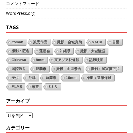
コメントフィード
WordPress.org
TAGS
Itoman
孤児作品
撮影：金城真助
NAHA
首里
撮影：匿名
運動会
沖縄県
撮影：大城隆盛
Okinawa
8mm
東アジア映像館
記録映画
国際通り
那覇市
撮影：山里景吉
撮影：屋冨祖正弘
子供
沖縄
糸満市
16mm
撮影：遠藤保雄
FILMS
家族
8ミリ
アーカイブ
カテゴリー