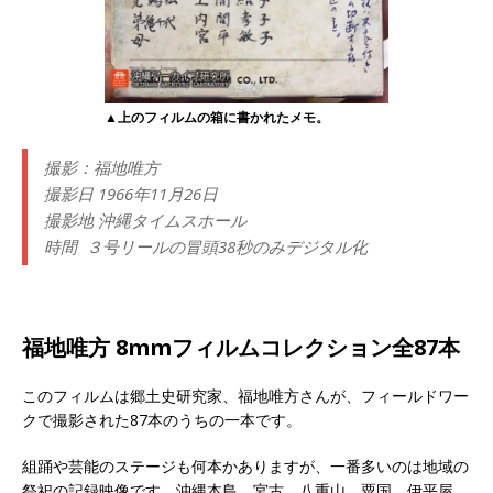
▲上のフィルムの箱に書かれたメモ。
撮影：福地唯方
撮影日 1966年11月26日
撮影地 沖縄タイムスホール
時間 ３号リールの冒頭38秒のみデジタル化
福地唯方 8mmフィルムコレクション全87本
このフィルムは郷土史研究家、福地唯方さんが、フィールドワー
クで撮影された87本のうちの一本です。
組踊や芸能のステージも何本かありますが、一番多いのは地域の
祭祀の記録映像です。沖縄本島、宮古、八重山、粟国、伊平屋、