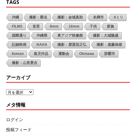
TAGS
沖縄
撮影：匿名
撮影：金城真助
糸満市
8ミリ
FILMS
首里
8mm
16mm
子供
家族
国際通り
沖縄県
東アジア映像館
撮影：大城隆盛
記録映画
NAHA
撮影：屋冨祖正弘
撮影：遠藤保雄
Itoman
孤児作品
運動会
Okinawa
那覇市
撮影：山里景吉
アーカイブ
メタ情報
ログイン
投稿フィード