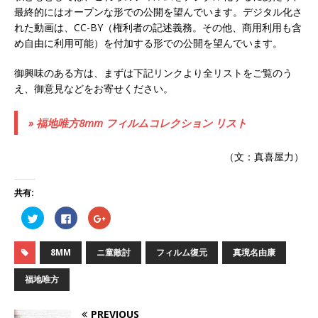
最終的にはオープンな形での公開を望んでいます。デジタル化さ
れた動画は、CC-BY（権利者の記述義務。その他、商用利用も含
め自由に利用可能）を付加する形での公開を望んでいます。
御興味のある方は、まずは下記リンクより全リストをご覧のう
え、御意見などをお寄せください。
» 福地唯方8mm フィルムコレクション リスト
（文：真喜屋力）
共有:
ク
F
ク
リ
a
リ
ッ
c
ッ
ク
e
ク
し
b
し
8MM
ニ童敵討
フィルム復元
真境名由康
て
o
て
T
o
G
w
k
o
福地唯方
i
で
o
t
共
g
t
有
l
e
す
e
PREVIOUS
r
る
+