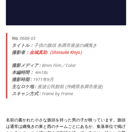
No.
0688-03
タイトル：
子供の旗頭 糸満市座波の綱曳き
撮影者：
金城真助（Shinsuke Kinjo）
撮影メディア :
8mm Film／Color
本編時間：
4m18s
撮影時期 :
1971年9月
主なロケ地 :
座波公民館前 (沖縄県糸満市座波)
スキャン方式 :
Frame by Frame
名前の書かれた小さな旗頭を持った男の子が映っています。旗頭
は通常は綱曳きの東と西のチームごとにあるか、集落単位で掲げ