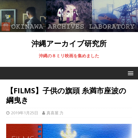
沖縄アーカイブ研究所
沖縄の８ミリ映画を集めました
【FILMS】子供の旗頭 糸満市座波の
綱曳き
2019年1月25日
真喜屋 力