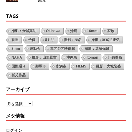
TAGS
撮影：金城真助
Okinawa
沖縄
16mm
家族
首里
子供
8ミリ
撮影：匿名
撮影：屋冨祖正弘
8mm
運動会
東アジア映像館
撮影：遠藤保雄
NAHA
撮影：山里景吉
沖縄県
Itoman
記録映画
国際通り
那覇市
糸満市
FILMS
撮影：大城隆盛
孤児作品
アーカイブ
メタ情報
ログイン