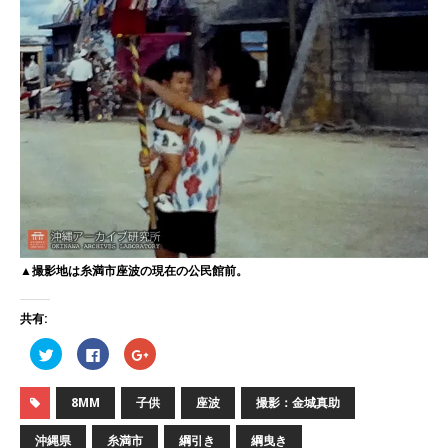
▲撮影地は糸満市座波の現在の公民館前。
共有:
ク
F
ク
リ
a
リ
ッ
c
ッ
ク
e
ク
し
b
し
8MM
子供
座波
撮影：金城真助
て
o
て
T
o
G
w
k
o
沖縄県
糸満市
綱引き
綱曳き
i
で
o