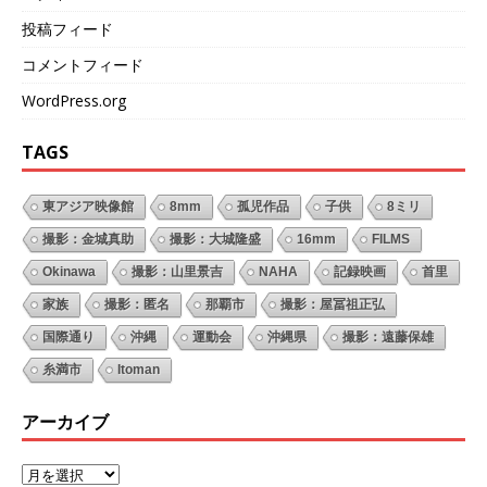
投稿フィード
コメントフィード
WordPress.org
TAGS
東アジア映像館
8mm
孤児作品
子供
8ミリ
撮影：金城真助
撮影：大城隆盛
16mm
FILMS
Okinawa
撮影：山里景吉
NAHA
記録映画
首里
家族
撮影：匿名
那覇市
撮影：屋冨祖正弘
国際通り
沖縄
運動会
沖縄県
撮影：遠藤保雄
糸満市
Itoman
アーカイブ