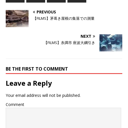
t
共
g
t
有
l
e
す
e
PREVIOUS
r
る
+
で
に
で
【FILMS】茅葺き屋根の集落での測量
共
は
共
有
ク
有
(
リ
(
新
ッ
新
し
ク
し
NEXT
い
し
い
ウ
て
ウ
【FILMS】糸満市 座波大綱引き
ィ
く
ィ
ン
だ
ン
ド
さ
ド
ウ
い
ウ
で
(
で
開
新
開
き
し
き
BE THE FIRST TO COMMENT
ま
い
ま
す
ウ
す
)
ィ
)
ン
Leave a Reply
ド
ウ
で
開
Your email address will not be published.
き
ま
す
Comment
)