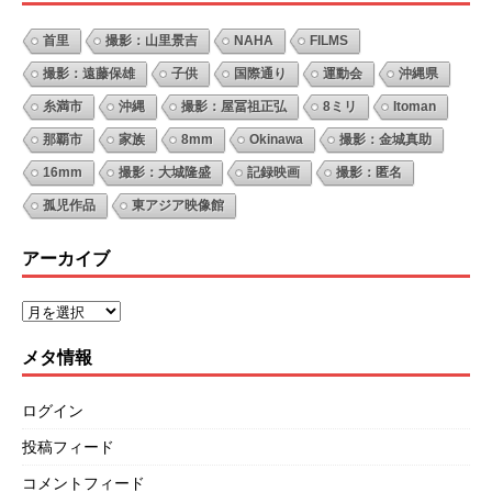
首里
撮影：山里景吉
NAHA
FILMS
撮影：遠藤保雄
子供
国際通り
運動会
沖縄県
糸満市
沖縄
撮影：屋冨祖正弘
8ミリ
Itoman
那覇市
家族
8mm
Okinawa
撮影：金城真助
16mm
撮影：大城隆盛
記録映画
撮影：匿名
孤児作品
東アジア映像館
アーカイブ
メタ情報
ログイン
投稿フィード
コメントフィード