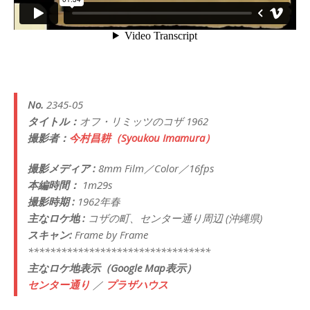
No.
2345-05
タイトル：
オフ・リミッツのコザ 1962
撮影者：
今村昌耕（Syoukou Imamura）
撮影メディア :
8mm Film／Color／16fps
本編時間：
1m29s
撮影時期 :
1962年春
主なロケ地 :
コザの町、センター通り周辺 (沖縄県)
スキャン:
Frame by Frame
*********************************
主なロケ地表示（Google Map表示）
センター通り
／
プラザハウス