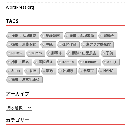
WordPress.org
TAGS
撮影：大城隆盛
記録映画
撮影：金城真助
運動会
撮影：遠藤保雄
沖縄
孤児作品
東アジア映像館
FILMS
16mm
那覇市
撮影：山里景吉
子供
撮影：匿名
国際通り
Itoman
Okinawa
8ミリ
8mm
首里
家族
沖縄県
糸満市
NAHA
撮影：屋冨祖正弘
アーカイブ
カテゴリー