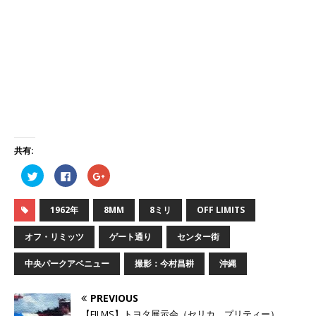
共有:
ク
F
ク
リ
a
リ
ッ
c
ッ
ク
e
ク
し
b
し
1962年
8MM
8ミリ
OFF LIMITS
て
o
て
T
o
G
w
k
o
オフ・リミッツ
ゲート通り
センター街
i
で
o
t
共
g
t
有
l
中央パークアベニュー
撮影：今村昌耕
沖縄
e
す
e
r
る
+
で
に
で
共
は
共
PREVIOUS
有
ク
有
(
リ
(
【FILMS】トヨタ展示会（セリカ、プリティー）