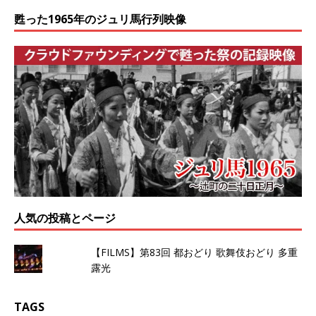
甦った1965年のジュリ馬行列映像
人気の投稿とページ
【FILMS】第83回 都おどり 歌舞伎おどり 多重
露光
TAGS