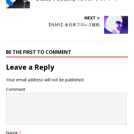
新
ッ
新
し
ク
し
い
し
い
ウ
て
ウ
ィ
く
ィ
NEXT
ン
だ
ン
ド
さ
ド
【FILMS】全日本プロレス観戦
ウ
い
ウ
で
(
で
開
新
開
き
し
き
ま
い
ま
す
ウ
す
)
ィ
)
ン
BE THE FIRST TO COMMENT
ド
ウ
で
Leave a Reply
開
き
ま
す
Your email address will not be published.
)
Comment
Name
*