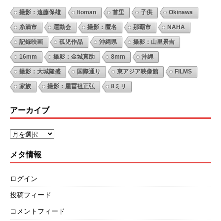
撮影：遠藤保雄
Itoman
首里
子供
Okinawa
糸満市
運動会
撮影：匿名
那覇市
NAHA
記録映画
孤児作品
沖縄県
撮影：山里景吉
16mm
撮影：金城真助
8mm
沖縄
撮影：大城隆盛
国際通り
東アジア映像館
FILMS
家族
撮影：屋冨祖正弘
8ミリ
アーカイブ
メタ情報
ログイン
投稿フィード
コメントフィード