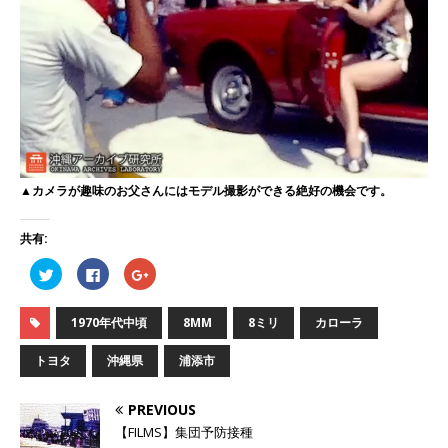
▲カメラが趣味のお父さんにはモデル撮影ができる絶好の機会です。
共有:
ク
F
ク
リ
a
リ
ッ
c
ッ
ク
e
ク
し
b
し
1970年代中頃
8MM
8ミリ
カローラ
て
o
て
T
o
G
w
k
o
トヨタ
沖縄県
浦添市
i
で
o
t
共
g
t
有
l
e
す
e
PREVIOUS
r
る
+
で
に
で
【FILMS】集団予防接種
共
は
共