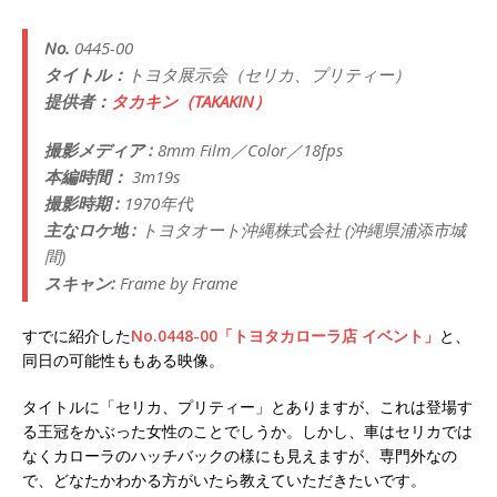
No.
0445-00
タイトル：
トヨタ展示会（セリカ、プリティー）
提供者：
タカキン（TAKAKIN）
撮影メディア :
8mm Film／Color／18fps
本編時間：
3m19s
撮影時期 :
1970年代
主なロケ地 :
トヨタオート沖縄株式会社 (沖縄県浦添市城
間)
スキャン:
Frame by Frame
すでに紹介した
No.0448-00「トヨタカローラ店 イベント」
と、
同日の可能性ももある映像。
タイトルに「セリカ、プリティー」とありますが、これは登場す
る王冠をかぶった女性のことでしうか。しかし、車はセリカでは
なくカローラのハッチバックの様にも見えますが、専門外なの
で、どなたかわかる方がいたら教えていただきたいです。