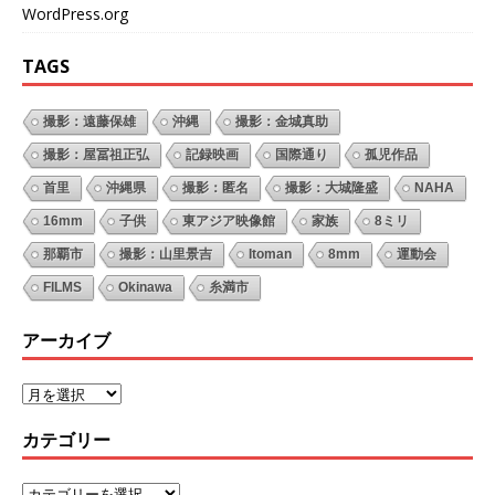
WordPress.org
TAGS
撮影：遠藤保雄
沖縄
撮影：金城真助
撮影：屋冨祖正弘
記録映画
国際通り
孤児作品
首里
沖縄県
撮影：匿名
撮影：大城隆盛
NAHA
16mm
子供
東アジア映像館
家族
8ミリ
那覇市
撮影：山里景吉
Itoman
8mm
運動会
FILMS
Okinawa
糸満市
アーカイブ
カテゴリー