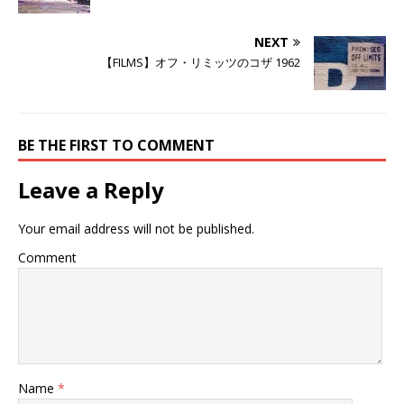
有
ク
有
(
リ
(
新
ッ
新
し
ク
し
NEXT
い
し
い
ウ
て
ウ
【FILMS】オフ・リミッツのコザ 1962
ィ
く
ィ
ン
だ
ン
ド
さ
ド
ウ
い
ウ
で
(
で
開
新
開
き
し
き
BE THE FIRST TO COMMENT
ま
い
ま
す
ウ
す
)
ィ
)
ン
Leave a Reply
ド
ウ
で
開
Your email address will not be published.
き
ま
す
Comment
)
Name
*