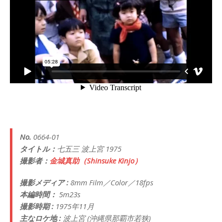
No.
0664-01
タイトル：
七五三 波上宮 1975
撮影者：
金城真助（Shinsuke Kinjo）
撮影メディア :
8mm Film／Color／18fps
本編時間：
5m23s
撮影時期 :
1975年11月
主なロケ地 :
波上宮 (沖縄県那覇市若狭)