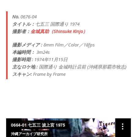
No.
0676-04
タイトル：
七五三 国際通り 1974
撮影者：
金城真助（Shinsuke Kinjo）
撮影メディア :
8mm Film／Color／18fps
本編時間：
3m24s
撮影時期 :
1974年11月15日
主なロケ地 :
国際通り 金城時計店前 (沖縄県那覇市牧志)
スキャン:
Frame by Frame