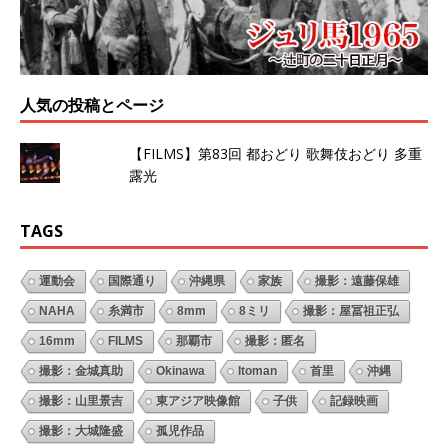
人気の投稿とページ
【FILMS】第83回 都おどり 歌舞伎おどり 多重
露光
TAGS
運動会
国際通り
沖縄県
家族
撮影：遠藤保雄
NAHA
糸満市
8mm
8ミリ
撮影：屋冨祖正弘
16mm
FILMS
那覇市
撮影：匿名
撮影：金城真助
Okinawa
Itoman
首里
沖縄
撮影：山里景吉
東アジア映像館
子供
記録映画
撮影：大城隆盛
孤児作品