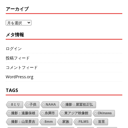
アーカイブ
メタ情報
ログイン
投稿フィード
コメントフィード
WordPress.org
TAGS
8ミリ
子供
NAHA
撮影：屋冨祖正弘
撮影：遠藤保雄
糸満市
東アジア映像館
Okinawa
撮影：山里景吉
8mm
家族
FILMS
首里