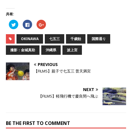
共有:
ク
F
ク
リ
a
リ
ッ
c
ッ
ク
e
ク
し
b
し
OKINAWA
七五三
千歳飴
国際通り
て
o
て
T
o
G
w
k
o
撮影：金城真助
沖縄県
波上宮
i
で
o
t
共
g
t
有
l
e
す
e
PREVIOUS
r
る
+
で
に
で
【FILMS】親子で七五三 普天満宮
共
は
共
有
ク
有
(
リ
(
新
ッ
新
し
ク
し
NEXT
い
し
い
ウ
て
ウ
【FILMS】軽飛行機で慶良間へ飛ぶ
ィ
く
ィ
ン
だ
ン
ド
さ
ド
ウ
い
ウ
で
(
で
開
新
開
き
し
き
BE THE FIRST TO COMMENT
ま
い
ま
す
ウ
す
)
ィ
)