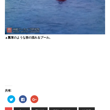
▲瓢箪のような形の流れるプール。
共有:
ク
F
ク
リ
a
リ
ッ
c
ッ
ク
e
ク