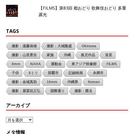
【FILMS】第83回 都おどり 歌舞伎おどり 多重
露光
TAGS
撮影：遠藤保雄
撮影：大城隆盛
Okinawa
撮影：山里景吉
家族
沖縄
孤児作品
首里
8mm
NAHA
運動会
東アジア映像館
FILMS
子供
8ミリ
那覇市
記録映画
糸満市
撮影：金城真助
16mm
沖縄県
Itoman
撮影：屋冨祖正弘
国際通り
撮影：匿名
アーカイブ
メタ情報