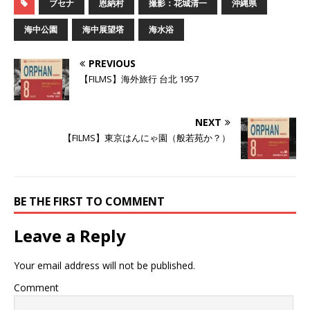
し
b
し
ブセナ
恩納村
撮影：花城清一
沖縄県
て
o
て
T
o
G
w
k
o
海中公園
海中展望塔
海水浴
i
で
o
t
共
g
t
有
l
e
す
e
PREVIOUS
r
る
+
で
に
で
【FILMS】海外旅行 台北 1957
共
は
共
有
ク
有
(
リ
(
新
ッ
新
し
ク
し
NEXT
い
し
い
ウ
て
ウ
【FILMS】東京はんにゃ園（般若苑か？）
ィ
く
ィ
ン
だ
ン
ド
さ
ド
ウ
い
ウ
で
(
で
開
新
開
き
し
き
BE THE FIRST TO COMMENT
ま
い
ま
す
ウ
す
)
ィ
)
ン
Leave a Reply
ド
ウ
で
開
Your email address will not be published.
き
ま
す
Comment
)