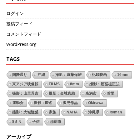
ログイン
投稿フィード
コメントフィード
WordPress.org
TAGS
国際通り
沖縄
撮影：遠藤保雄
記録映画
16mm
東アジア映像館
FILMS
8mm
撮影：屋冨祖正弘
撮影：山里景吉
撮影：金城真助
糸満市
首里
運動会
撮影：匿名
孤児作品
Okinawa
撮影：大城隆盛
家族
NAHA
沖縄県
Itoman
8ミリ
子供
那覇市
アーカイブ