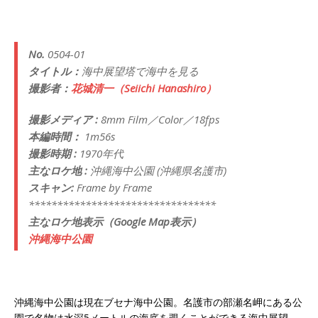
No.
0504-01
タイトル：
海中展望塔で海中を見る
撮影者：
花城清一（Seiichi Hanashiro）
撮影メディア :
8mm Film／Color／18fps
本編時間：
1m56s
撮影時期 :
1970年代
主なロケ地 :
沖縄海中公園 (沖縄県名護市)
スキャン:
Frame by Frame
*********************************
主なロケ地表示（Google Map表示）
沖縄海中公園
沖縄海中公園は現在ブセナ海中公園。名護市の部瀬名岬にある公
園で名物は水深5メートルの海底を覗くことができる海中展望