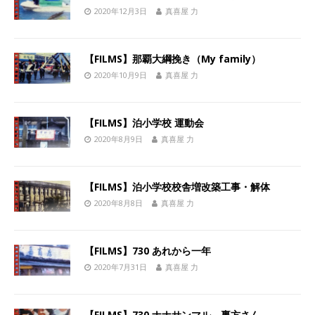
2020年12月3日
真喜屋 力
【FILMS】那覇大綱挽き（My family）
2020年10月9日
真喜屋 力
【FILMS】泊小学校 運動会
2020年8月9日
真喜屋 力
【FILMS】泊小学校校舎増改築工事・解体
2020年8月8日
真喜屋 力
【FILMS】730 あれから一年
2020年7月31日
真喜屋 力
【FILMS】730 ナナサンマル 裏方さん