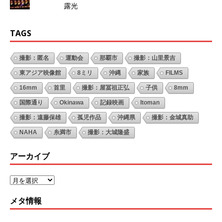
露光
TAGS
撮影：匿名
運動会
那覇市
撮影：山里景吉
東アジア映像館
8ミリ
沖縄
家族
FILMS
16mm
首里
撮影：屋冨祖正弘
子供
8mm
国際通り
Okinawa
記録映画
Itoman
撮影：遠藤保雄
孤児作品
沖縄県
撮影：金城真助
NAHA
糸満市
撮影：大城隆盛
アーカイブ
メタ情報