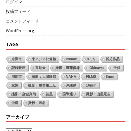
ログイン
投稿フィード
コメントフィード
WordPress.org
TAGS
糸満市
東アジア映像館
Itoman
8ミリ
孤児作品
記録映画
運動会
撮影：遠藤保雄
Okinawa
子供
那覇市
撮影：大城隆盛
NAHA
FILMS
8mm
家族
撮影：屋冨祖正弘
沖縄県
16mm
撮影：金城真助
首里
国際通り
撮影：山里景吉
沖縄
撮影：匿名
アーカイブ