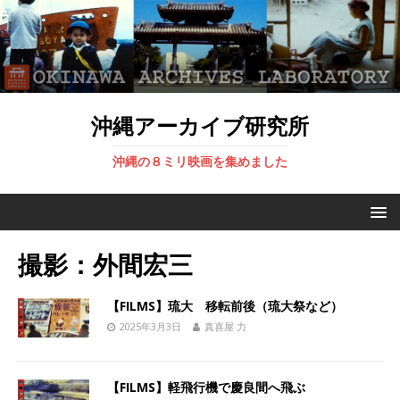
沖縄アーカイブ研究所
沖縄の８ミリ映画を集めました
撮影：外間宏三
【FILMS】琉大 移転前後（琉大祭など）
2025年3月3日
真喜屋 力
【FILMS】軽飛行機で慶良間へ飛ぶ