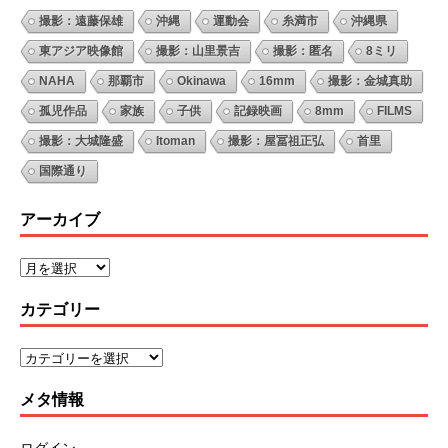
撮影：遠藤保雄
沖縄
運動会
糸満市
沖縄県
東アジア映像館
撮影：山里景吉
撮影：匿名
8ミリ
NAHA
那覇市
Okinawa
16mm
撮影：金城真助
孤児作品
家族
子供
記録映画
8mm
FILMS
撮影：大城隆盛
Itoman
撮影：屋冨祖正弘
首里
国際通り
アーカイブ
カテゴリー
メタ情報
ログイン