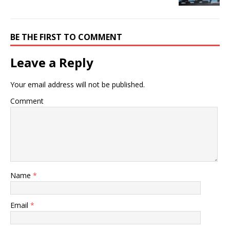
ド
さ
ド
ウ
い
ウ
で
(
で
開
新
開
き
し
き
BE THE FIRST TO COMMENT
ま
い
ま
す
ウ
す
)
ィ
)
ン
Leave a Reply
ド
ウ
で
開
Your email address will not be published.
き
ま
す
Comment
)
Name
*
Email
*