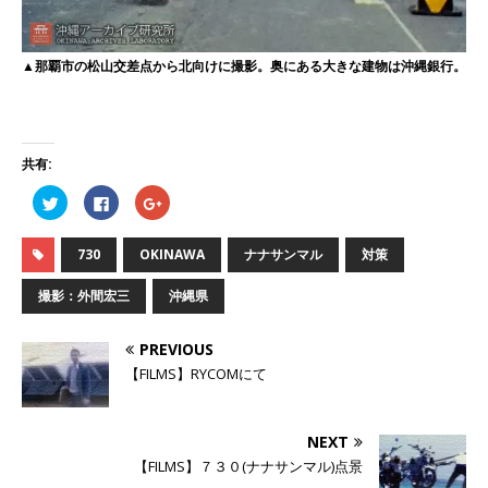
▲那覇市の松山交差点から北向けに撮影。奥にある大きな建物は沖縄銀行。
共有:
ク
F
ク
リ
a
リ
ッ
c
ッ
ク
e
ク
し
b
し
730
OKINAWA
ナナサンマル
対策
て
o
て
T
o
G
w
k
o
撮影：外間宏三
沖縄県
i
で
o
t
共
g
t
有
l
e
す
e
PREVIOUS
r
る
+
で
に
で
【FILMS】RYCOMにて
共
は
共
有
ク
有
(
リ
(
新
ッ
新
し
ク
し
NEXT
い
し
い
ウ
て
ウ
【FILMS】７３０(ナナサンマル)点景
ィ
く
ィ
ン
だ
ン