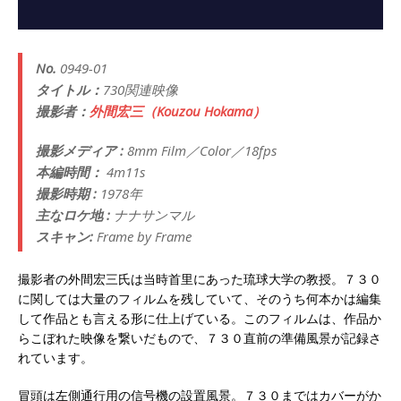
No.
0949-01
タイトル：
730関連映像
撮影者：
外間宏三（Kouzou Hokama）
撮影メディア :
8mm Film／Color／18fps
本編時間：
4m11s
撮影時期 :
1978年
主なロケ地 :
ナナサンマル
スキャン:
Frame by Frame
撮影者の外間宏三氏は当時首里にあった琉球大学の教授。７３０
に関しては大量のフィルムを残していて、そのうち何本かは編集
して作品とも言える形に仕上げている。このフィルムは、作品か
らこぼれた映像を繋いだもので、７３０直前の準備風景が記録さ
れています。
冒頭は左側通行用の信号機の設置風景。７３０まではカバーがか