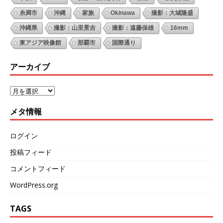
糸満市
沖縄
家族
Okinawa
撮影：大城隆盛
沖縄県
撮影：山里景吉
撮影：遠藤保雄
16mm
東アジア映像館
那覇市
国際通り
アーカイブ
メタ情報
ログイン
投稿フィード
コメントフィード
WordPress.org
TAGS