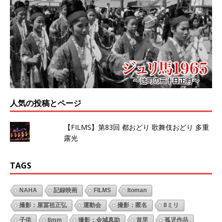
人気の投稿とページ
【FILMS】第83回 都おどり 歌舞伎おどり 多重
露光
TAGS
NAHA
記録映画
FILMS
Itoman
撮影：屋冨祖正弘
運動会
撮影：匿名
8ミリ
子供
8mm
撮影：金城真助
首里
孤児作品