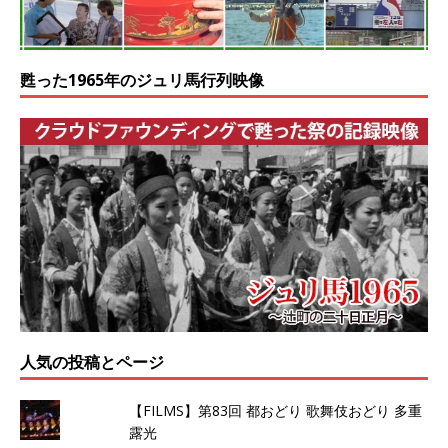
甦った1965年のジュリ馬行列映像
人気の投稿とページ
【FILMS】第83回 都おどり 歌舞伎おどり 多重
露光