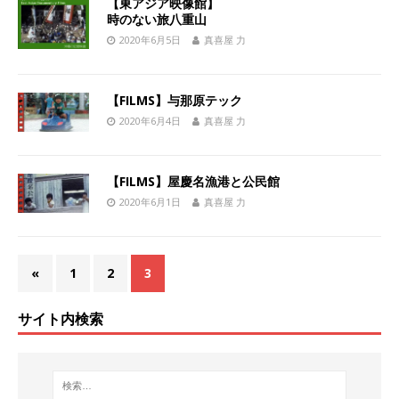
【東アジア映像館】
時のない旅八重山
2020年6月5日
真喜屋 力
【FILMS】与那原テック
2020年6月4日
真喜屋 力
【FILMS】屋慶名漁港と公民館
2020年6月1日
真喜屋 力
«
1
2
3
サイト内検索