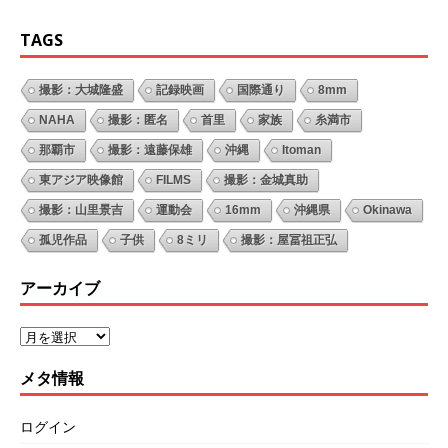
TAGS
撮影：大城隆盛
記録映画
国際通り
8mm
NAHA
撮影：匿名
首里
家族
糸満市
那覇市
撮影：遠藤保雄
沖縄
Itoman
東アジア映像館
FILMS
撮影：金城真助
撮影：山里景吉
運動会
16mm
沖縄県
Okinawa
孤児作品
子供
8ミリ
撮影：屋冨祖正弘
アーカイブ
メタ情報
ログイン