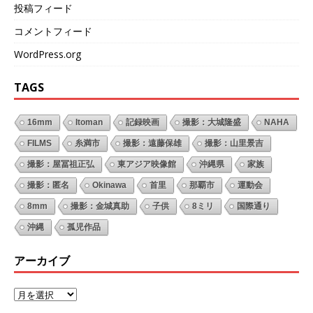
投稿フィード
コメントフィード
WordPress.org
TAGS
16mm
Itoman
記録映画
撮影：大城隆盛
NAHA
FILMS
糸満市
撮影：遠藤保雄
撮影：山里景吉
撮影：屋冨祖正弘
東アジア映像館
沖縄県
家族
撮影：匿名
Okinawa
首里
那覇市
運動会
8mm
撮影：金城真助
子供
8ミリ
国際通り
沖縄
孤児作品
アーカイブ