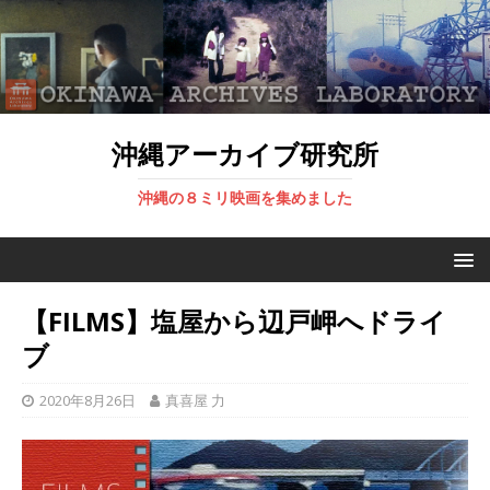
沖縄アーカイブ研究所
沖縄の８ミリ映画を集めました
【FILMS】塩屋から辺戸岬へドライ
ブ
2020年8月26日
真喜屋 力