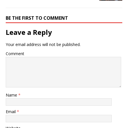
き
し
き
ま
い
ま
す
ウ
す
)
ィ
)
ン
BE THE FIRST TO COMMENT
ド
ウ
で
Leave a Reply
開
き
ま
す
Your email address will not be published.
)
Comment
Name
*
Email
*