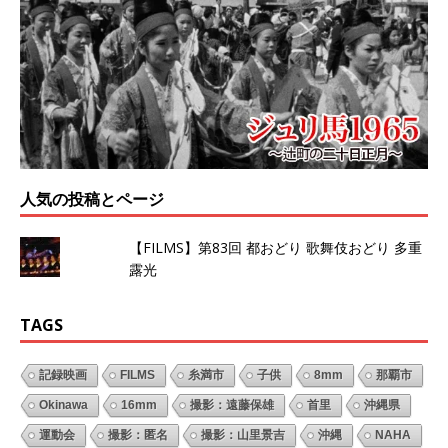
人気の投稿とページ
【FILMS】第83回 都おどり 歌舞伎おどり 多重
露光
TAGS
記録映画
FILMS
糸満市
子供
8mm
那覇市
Okinawa
16mm
撮影：遠藤保雄
首里
沖縄県
運動会
撮影：匿名
撮影：山里景吉
沖縄
NAHA