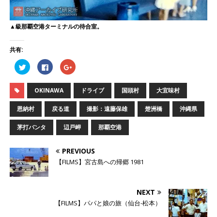
▲級那覇空港ターミナルの待合室。
共有:
ク
F
ク
リ
a
リ
ッ
c
ッ
ク
e
ク
し
b
し
OKINAWA
ドライブ
国頭村
大宜味村
て
o
て
T
o
G
w
k
o
恩納村
戻る道
撮影：遠藤保雄
楚洲橋
沖縄県
i
で
o
t
共
g
t
有
l
茅打バンタ
辺戸岬
那覇空港
e
す
e
r
る
+
で
に
で
共
は
共
PREVIOUS
有
ク
有
(
リ
(
【FILMS】宮古島への帰郷 1981
新
ッ
新
し
ク
し
い
し
い
ウ
て
ウ
ィ
く
ィ
NEXT
ン
だ
ン
ド
さ
ド
【FILMS】パパと娘の旅（仙台-松本）
ウ
い
ウ
で
(
で
開
新
開