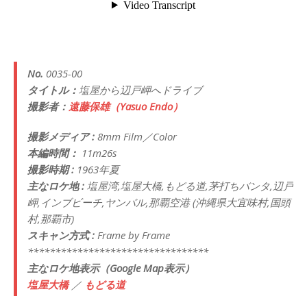
No.
0035-00
タイトル：
塩屋から辺戸岬へドライブ
撮影者：
遠藤保雄（Yasuo Endo）
撮影メディア :
8mm Film／Color
本編時間：
11m26s
撮影時期 :
1963年夏
主なロケ地 :
塩屋湾,塩屋大橋,もどる道,茅打ちバンタ,辺戸
岬,インブビーチ,ヤンバル,那覇空港 (沖縄県大宜味村,国頭
村,那覇市)
スキャン方式 :
Frame by Frame
*********************************
主なロケ地表示（Google Map表示）
塩屋大橋
／
もどる道