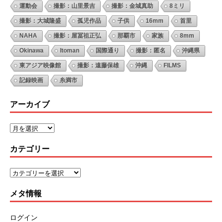
運動会
撮影：山里景吉
撮影：金城真助
8ミリ
撮影：大城隆盛
孤児作品
子供
16mm
首里
NAHA
撮影：屋冨祖正弘
那覇市
家族
8mm
Okinawa
Itoman
国際通り
撮影：匿名
沖縄県
東アジア映像館
撮影：遠藤保雄
沖縄
FILMS
記録映画
糸満市
アーカイブ
カテゴリー
メタ情報
ログイン