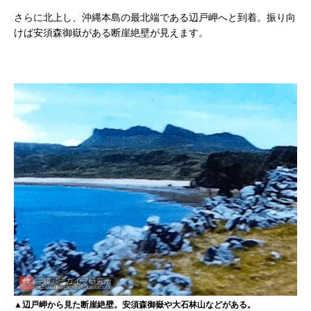
さらに北上し、沖縄本島の最北端である辺戸岬へと到着。振り向
けば安須森御嶽がある断崖絶壁が見えます。
▲辺戸岬から見た断崖絶壁。安須森御嶽や大石林山などがある。