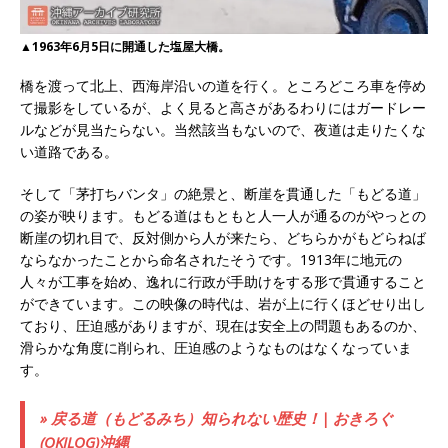
▲1963年6月5日に開通した塩屋大橋。
橋を渡って北上、西海岸沿いの道を行く。ところどころ車を停め
て撮影をしているが、よく見ると高さがあるわりにはガードレー
ルなどが見当たらない。当然該当もないので、夜道は走りたくな
い道路である。
そして「茅打ちバンタ」の絶景と、断崖を貫通した「もどる道」
の姿が映ります。もどる道はもともと人一人が通るのがやっとの
断崖の切れ目で、反対側から人が来たら、どちらかがもどらねば
ならなかったことから命名されたそうです。1913年に地元の
人々が工事を始め、逸れに行政が手助けをする形で貫通すること
ができています。この映像の時代は、岩が上に行くほどせり出し
ており、圧迫感がありますが、現在は安全上の問題もあるのか、
滑らかな角度に削られ、圧迫感のようなものはなくなっていま
す。
» 戻る道（もどるみち）知られない歴史！| おきろぐ
(OKILOG)沖縄