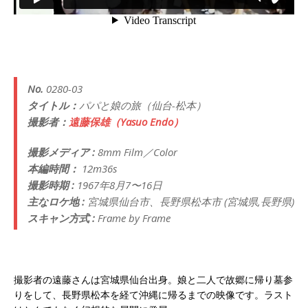
No.
0280-03
タイトル：
パパと娘の旅（仙台-松本）
撮影者：
遠藤保雄（Yasuo Endo）
撮影メディア :
8mm Film／Color
本編時間：
12m36s
撮影時期 :
1967年8月7〜16日
主なロケ地 :
宮城県仙台市、長野県松本市 (宮城県,長野県)
スキャン方式 :
Frame by Frame
撮影者の遠藤さんは宮城県仙台出身。娘と二人で故郷に帰り墓参
りをして、長野県松本を経て沖縄に帰るまでの映像です。ラスト