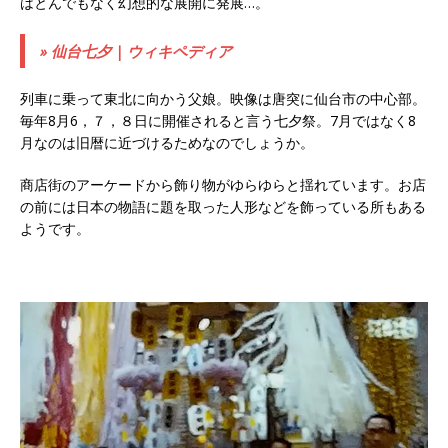
はとんでもなく幻想的な展開に発展…。
» 仙台七夕 | ウィキペディア
列車に乗って東北に向かう父娘。映像は唐突に仙台市の中心部。
毎年8月6，７，８日に開催されると言う七夕祭。7月ではなく8
月なのは旧暦に近づけるためなのでしょうか。
商店街のアーケードから飾り物がゆらゆらと揺れています。お店
の前には日本の物語に題を取った人形などを飾っている所もある
ようです。