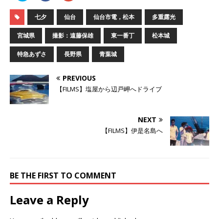
ッ
c
ッ
ク
e
ク
し
b
し
七夕
仙台
仙台市電，松本
多重露光
て
o
て
T
o
G
w
k
o
宮城県
撮影：遠藤保雄
東一番丁
松本城
i
で
o
t
共
g
t
有
l
特急あずさ
長野県
青葉城
e
す
e
r
る
+
で
に
で
共
は
共
PREVIOUS
有
ク
有
(
リ
(
【FILMS】塩屋から辺戸岬へドライブ
新
ッ
新
し
ク
し
い
し
い
ウ
て
ウ
ィ
く
ィ
NEXT
ン
だ
ン
ド
さ
ド
【FILMS】伊是名島へ
ウ
い
ウ
で
(
で
開
新
開
き
し
き
ま
い
ま
す
ウ
す
)
ィ
)
ン
BE THE FIRST TO COMMENT
ド
ウ
で
Leave a Reply
開
き
ま
す