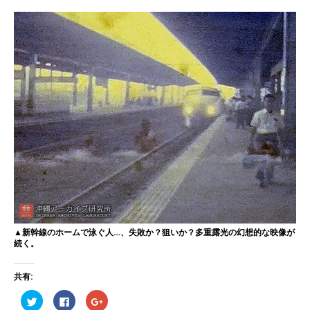
▲新幹線のホームで泳ぐ人…、失敗か？狙いか？多重露光の幻想的な映像が
続く。
共有:
ク
F
ク
リ
a
リ