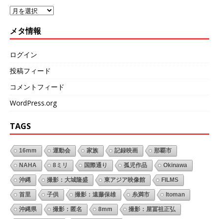
メタ情報
ログイン
投稿フィード
コメントフィード
WordPress.org
TAGS
16mm
運動会
家族
記録映画
那覇市
NAHA
8ミリ
国際通り
孤児作品
Okinawa
沖縄
撮影：大城隆盛
東アジア映像館
FILMS
首里
子供
撮影：遠藤保雄
糸満市
Itoman
沖縄県
撮影：匿名
8mm
撮影：屋冨祖正弘