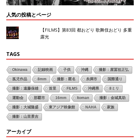
人気の投稿とページ
【FILMS】第83回 都おどり 歌舞伎おどり 多重
露光
TAGS
Okinawa
記録映画
子供
沖縄
撮影：屋冨祖正弘
孤児作品
8mm
撮影：匿名
糸満市
国際通り
撮影：遠藤保雄
首里
FILMS
沖縄県
8ミリ
運動会
那覇市
16mm
Itoman
撮影：金城真助
撮影：大城隆盛
東アジア映像館
NAHA
家族
撮影：山里景吉
アーカイブ